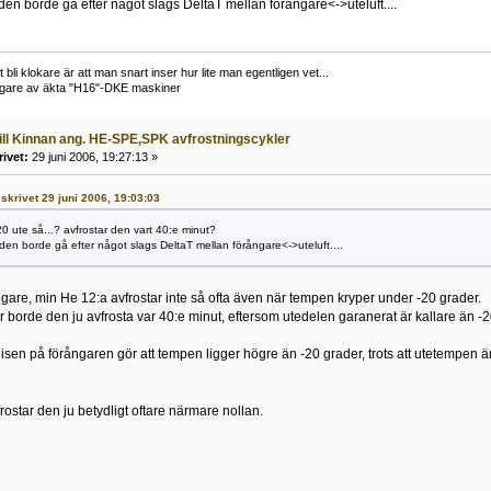
 den borde gå efter något slags DeltaT mellan förångare<->uteluft....
li klokare är att man snart inser hur lite man egentligen vet...
ägare av äkta "H16"-DKE maskiner
till Kinnan ang. HE-SPE,SPK avfrostningscykler
rivet:
29 juni 2006, 19:27:13 »
skrivet 29 juni 2006, 19:03:03
20 ute så...? avfrostar den vart 40:e minut?
 den borde gå efter något slags DeltaT mellan förångare<->uteluft....
igare, min He 12:a avfrostar inte så ofta även när tempen kryper under -20 grader.
borde den ju avfrosta var 40:e minut, eftersom utedelen garanerat är kallare än -20
tt isen på förångaren gör att tempen ligger högre än -20 grader, trots att utetempen ä
rostar den ju betydligt oftare närmare nollan.