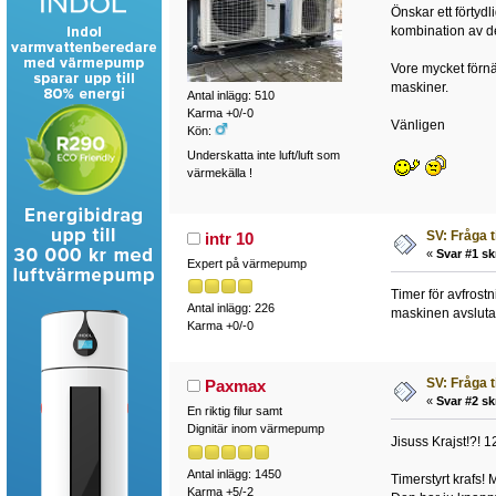
Önskar ett förtyd
kombination av d
Vore mycket förnä
maskiner.
Antal inlägg: 510
Karma +0/-0
Vänligen
Kön:
Underskatta inte luft/luft som
värmekälla !
SV: Fråga 
intr 10
«
Svar #1 sk
Expert på värmepump
Timer för avfrostn
Antal inlägg: 226
maskinen avslutar
Karma +0/-0
SV: Fråga 
Paxmax
«
Svar #2 sk
En riktig filur samt
Dignitär inom värmepump
Jisuss Krajst!?! 12
Antal inlägg: 1450
Timerstyrt krafs!
Karma +5/-2