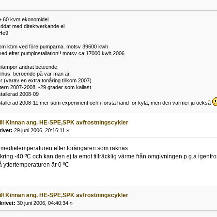
 60 kvm ekonomidel.
ryddat med direktverkande el.
He9
bm kbm ved före pumparna. motsv 39600 kwh
ed efter pumpinstallation!! motsv ca 17000 kwh 2006.
rgilampor ändrat beteende.
mhus, beroende på var man är.
r (varav en extra tonåring tillkom 2007)
tern 2007-2008. -29 grader som kallast.
tallerad 2008-09
stallerad 2008-11 mer som experiment och i första hand för kyla, men den värmer ju också
till Kinnan ang. HE-SPE,SPK avfrostningscykler
rivet:
29 juni 2006, 20:16:11 »
kylmedietemperaturen efter förångaren som räknas
kring -40 ºC och kan den ej ta emot tillräcklig värme från omgivningen p.g.a igenfr
 då yttertemperaturen är 0 ºC
till Kinnan ang. HE-SPE,SPK avfrostningscykler
krivet:
30 juni 2006, 04:40:34 »