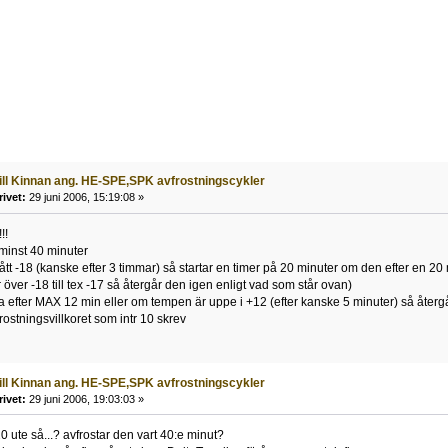
till Kinnan ang. HE-SPE,SPK avfrostningscykler
rivet:
29 juni 2006, 15:19:08 »
!!
minst 40 minuter
tt -18 (kanske efter 3 timmar) så startar en timer på 20 minuter om den efter en 20
över -18 till tex -17 så återgår den igen enligt vad som står ovan)
ta efter MAX 12 min eller om tempen är uppe i +12 (efter kanske 5 minuter) så återg
rostningsvillkoret som intr 10 skrev
till Kinnan ang. HE-SPE,SPK avfrostningscykler
rivet:
29 juni 2006, 19:03:03 »
0 ute så...? avfrostar den vart 40:e minut?