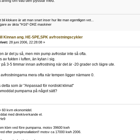
t aning om vad den pysslar med.
li klokare är att man snart inser hur lite man egentligen vet...
ägare av äkta "H16"-DKE maskiner
till Kinnan ang. HE-SPE,SPK avfrostningscykler
rivet:
28 juni 2006, 22:28:08 »
en är det ju så, men min pump avfrostar inte så ofta.
 av fukten i luften, än kylan i sig.
r på 3-5 timmar innan avfrostning när det är -20 grader och lägre ute.
vfrostningarna mera ofta när tempen ligger närmare 0.
s detta som är "Anpassad för nordiskt klimat"
umoddat pumparna på något sätt?
 60 kvm ekonomidel.
ryddat med direktverkande el.
He9
bm kbm ved före pumparna. motsv 39600 kwh
ed efter pumpinstallation!! motsv ca 17000 kwh 2006.