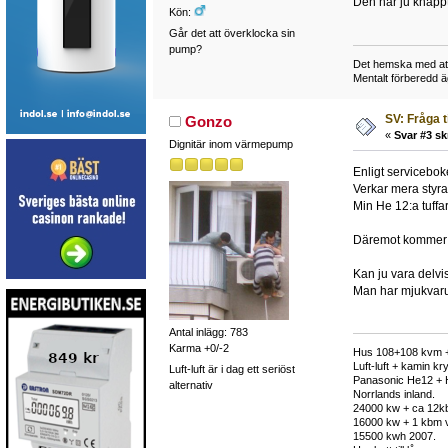
Den har ju knapp
Kön:
Går det att överklocka sin
pump?
Det hemska med att b
Mentalt förberedd 
SV: Fråga 
Gonzo
«
Svar #3 sk
Dignitär inom värmepump
Enligt servicebok
Verkar mera styras
Min He 12:a tuffa
Däremot kommer a
Kan ju vara delvi
Man har mjukvar
Antal inlägg: 783
Karma +0/-2
Hus 108+108 kvm +
Luft-luft + kamin k
Luft-luft är i dag ett seriöst
Panasonic He12 + 
alternativ
Norrlands inland.
24000 kw + ca 12k
16000 kw + 1 kbm v
15500 kwh 2007.