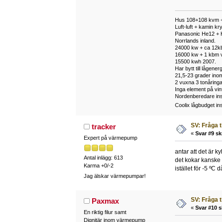
Hus 108+108 kvm +
Luft-luft + kamin k
Panasonic He12 + 
Norrlands inland.
24000 kw + ca 12k
16000 kw + 1 kbm v
15500 kwh 2007.
Har bytt till lågene
21,5-23 grader ino
2 vuxna 3 tonåringa
Inga element på vin
Nordenberedare ins
Coolix lågbudget in
SV: Fråga 
tracker
«
Svar #9 sk
Expert på värmepump
antar att det är 
Antal inlägg: 613
det kokar kanske 
Karma +0/-2
istället för -5 ºC
Jag älskar värmepumpar!
SV: Fråga 
Paxmax
«
Svar #10 s
En riktig filur samt
Dignitär inom värmepump