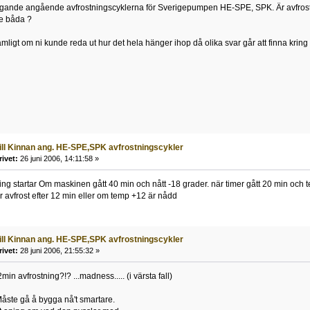
ligande angående avfrostningscyklerna för Sverigepumpen HE-SPE, SPK. Är avfrostn
e båda ?
mligt om ni kunde reda ut hur det hela hänger ihop då olika svar går att finna krin
till Kinnan ang. HE-SPE,SPK avfrostningscykler
rivet:
26 juni 2006, 14:11:58 »
ing startar Om maskinen gått 40 min och nått -18 grader. när timer gått 20 min och t
 avfrost efter 12 min eller om temp +12 är nådd
till Kinnan ang. HE-SPE,SPK avfrostningscykler
rivet:
28 juni 2006, 21:55:32 »
min avfrostning?!? ...madness..... (i värsta fall)
 Måste gå å bygga nå't smartare.