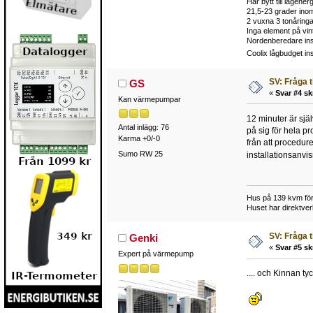
Har bytt till lågene
21,5-23 grader ino
2 vuxna 3 tonåringa
Inga element på vin
Nordenberedare ins
Coolix lågbudget in
SV: Fråga 
GS
«
Svar #4 sk
Kan värmepumpar
12 minuter är sjä
Antal inlägg: 76
på sig för hela p
Karma +0/-0
från att procedur
Sumo RW 25
installationsanvi
Hus på 139 kvm förd
Huset har direktver
SV: Fråga 
Genki
«
Svar #5 sk
Expert på värmepump
.... och Kinnan ty