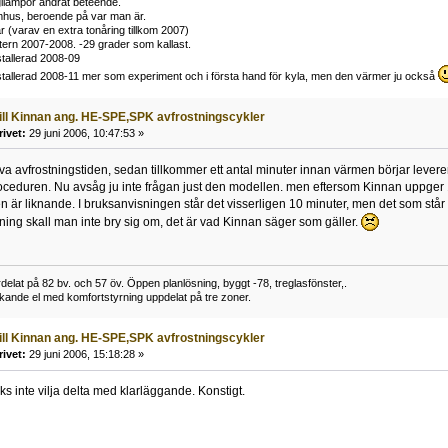
rgilampor ändrat beteende.
mhus, beroende på var man är.
r (varav en extra tonåring tillkom 2007)
tern 2007-2008. -29 grader som kallast.
tallerad 2008-09
stallerad 2008-11 mer som experiment och i första hand för kyla, men den värmer ju också
till Kinnan ang. HE-SPE,SPK avfrostningscykler
rivet:
29 juni 2006, 10:47:53 »
lva avfrostningstiden, sedan tillkommer ett antal minuter innan värmen börjar lev
roceduren. Nu avsåg ju inte frågan just den modellen. men eftersom Kinnan uppger
en är liknande. I bruksanvisningen står det visserligen 10 minuter, men det som står
sning skall man inte bry sig om, det är vad Kinnan säger som gäller.
elat på 82 bv. och 57 öv. Öppen planlösning, byggt -78, treglasfönster,.
kande el med komfortstyrning uppdelat på tre zoner.
till Kinnan ang. HE-SPE,SPK avfrostningscykler
rivet:
29 juni 2006, 15:18:28 »
cks inte vilja delta med klarläggande. Konstigt.