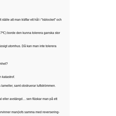
ställe att man träffar ett hål i "isblocket" och
 -7ºC) borde den kunna tolerera ganska stor
ssigt utomhus. Då kan man inte tolerera
enhet?
 katastrof.
ens lameller, samt obstruerar luftströmmen.
 eller avstängd.... sen fläskar man på ett
återvinner man(iofs samma med reversering-