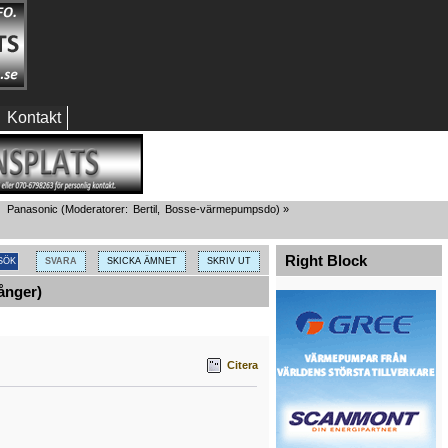
Kontakt
Panasonic
(Moderatorer:
Bertil
,
Bosse-värmepumpsdo
) »
Right Block
SVARA
SKICKA ÄMNET
SKRIV UT
ånger)
Citera