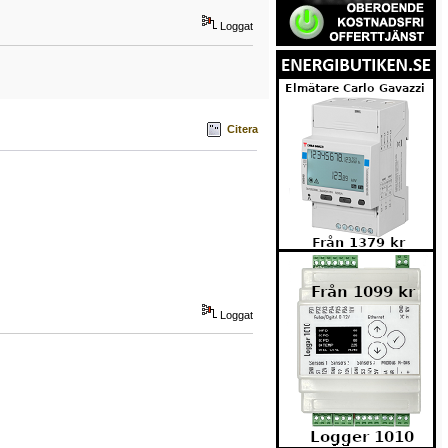
Loggat
Citera
Loggat