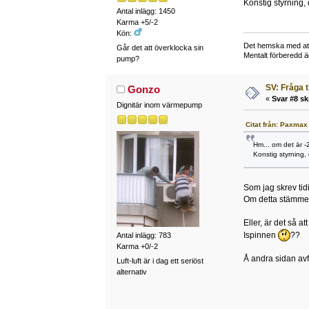
Konstig styrning,
Antal inlägg: 1450
Karma +5/-2
Kön:
Det hemska med att b
Går det att överklocka sin
Mentalt förberedd 
pump?
SV: Fråga 
Gonzo
«
Svar #8 sk
Dignitär inom värmepump
Citat från: Paxmax 
Hm... om det är -
Konstig styrning,
Som jag skrev tid
Om detta stämmer 
Eller, är det så a
Ispinnen
??
Antal inlägg: 783
Karma +0/-2
Å andra sidan avf
Luft-luft är i dag ett seriöst
alternativ