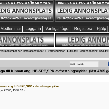
Medlemmar
Logga-in
Vanliga frågor
Registrera
Hjälp
Värmepumpar och installationsfrågor.
»
Värmepumpar - Luft/luft
»
Märkesspecifikt luft/luft
»
a till Kinnan ang. HE-SPE,SPK avfrostningscykler (läst 4705 g
 Kinnan ang. HE-SPE,SPK avfrostningscykler
juni 2006, 13:54:52 »