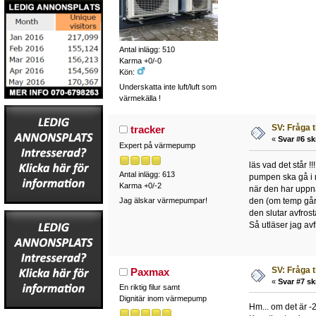
Antal inlägg: 510
Karma +0/-0
Kön:
Underskatta inte luft/luft som
värmekälla !
SV: Fråga 
tracker
«
Svar #6 sk
Expert på värmepump
läs vad det står !!!!
Antal inlägg: 613
pumpen ska gå i 
Karma +0/-2
när den har uppnå
Jag älskar värmepumpar!
den (om temp går 
den slutar avfros
Så utläser jag avf
SV: Fråga 
Paxmax
«
Svar #7 sk
En riktig filur samt
Dignitär inom värmepump
Hm... om det är -2