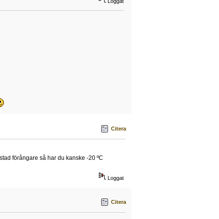
Loggat
Citera
ostad förångare så har du kanske -20 ºC
Loggat
Citera