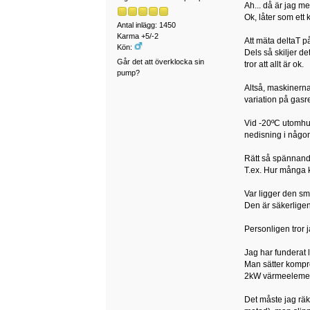
Ah... då är jag m
Ok, låter som ett k
Antal inlägg: 1450
Karma +5/-2
Att mäta deltaT p
Kön:
Dels så skiljer det
Går det att överklocka sin
tror att allt är ok.
pump?
Altså, maskinerna
variation på gasr
Vid -20ºC utomhus
nedisning i någon
Rätt så spännande 
T.ex. Hur många 
Var ligger den sm
Den är säkerligen 
Personligen tror j
Jag har funderat 
Man sätter kompre
2kW värmeelement 
Det måste jag räk