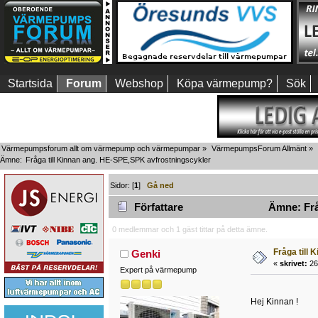
Startsida
Forum
Webshop
Köpa värmepump?
Sök
Värmepumpsforum allt om värmepump och värmepumpar
»
VärmepumpsForum Allmänt
»
Ämne:
Fråga till Kinnan ang. HE-SPE,SPK avfrostningscykler
Sidor: [
1
]
Gå ned
Författare
Ämne: Fråg
0 medlemmar och 1 gäst tittar på detta ämne.
Fråga till
Genki
«
skrivet:
26 
Expert på värmepump
Hej Kinnan !