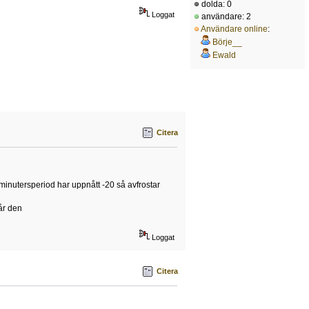
dolda: 0
Loggat
användare: 2
Användare online
:
Börje__
Ewald
Citera
 minutersperiod har uppnått -20 så avfrostar
år den
Loggat
Citera