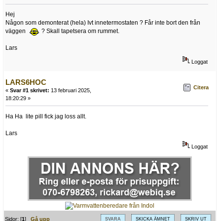
Hej
Någon som demonterat (hela) Ivt innetermostaten ? Får inte bort den från
väggen
? Skall tapetsera om rummet.
Lars
Loggat
LARS6HOC
Citera
«
Svar #1 skrivet:
13 februari 2025,
18:20:29 »
Ha Ha lite pill fick jag loss allt.
Lars
Loggat
Sidor: [
1
]
Gå upp
SVARA
SKICKA ÄMNET
SKRIV UT