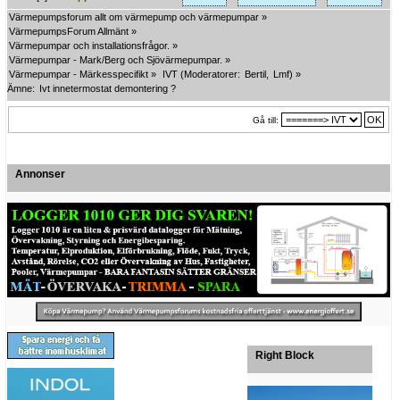
Värmepumpsforum allt om värmepump och värmepumpar
»
VärmepumpsForum Allmänt
»
Värmepumpar och installationsfrågor.
»
Värmepumpar - Mark/Berg och Sjövärmepumpar.
»
Värmepumpar - Märkesspecifikt
»
IVT
(Moderatorer:
Bertil
,
Lmf
) »
Ämne:
Ivt innetermostat demontering ?
Gå till:
Annonser
Right Block