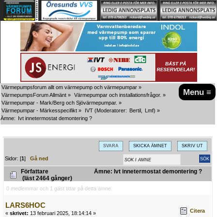
Värmepumpsforum allt om värmepump och värmepumpar
»
Menu ≡
VärmepumpsForum Allmänt
»
Värmepumpar och installationsfrågor.
»
Värmepumpar - Mark/Berg och Sjövärmepumpar.
»
Värmepumpar - Märkesspecifikt
»
IVT
(Moderatorer:
Bertil
,
Lmf
) »
Ämne:
Ivt innetermostat demontering ?
SVARA
SKICKA ÄMNET
SKRIV UT
Sidor: [
1
]
Gå ned
Författare
Ämne: Ivt innetermostat demontering ?
(läst 2464 gånger)
0 medlemmar och 1 gäst tittar på detta ämne.
LARS6HOC
Citera
«
skrivet:
13 februari 2025, 18:14:14 »