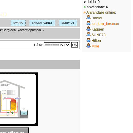
dolda: 0
användare: 6
Användare online
:
Daniel.
SVARA
SKICKA ÄMNET
SKRIV UT
torbjorn_forsman
Kaggen
k/Berg och Sjövärmepumpar.
»
SUNE73
Hilton
Gå till:
Mike