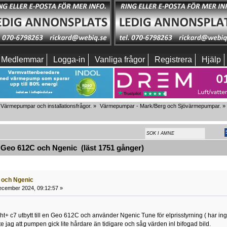
Medlemmar
Logga-in
Vanliga frågor
Registrera
Hjälp
Värmepumpar och installationsfrågor.
»
Värmepumpar - Mark/Berg och Sjövärmepumpar.
»
 Geo 612C och Ngenic (läst 1751 gånger)
 och Ngenic
ecember 2024, 09:12:57 »
r ht+ c7 utbytt till en Geo 612C och använder Ngenic Tune för elprisstyrning ( har i
e jag att pumpen gick lite hårdare än tidigare och såg värden inl bifogad bild.