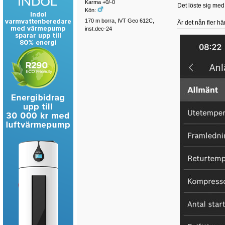
Karma +0/-0
Det löste sig me
Kön:
170 m borra, IVT Geo 612C,
Är det nån fler h
inst.dec-24