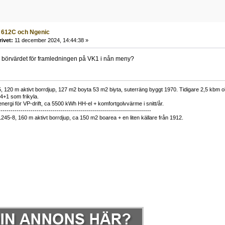
o 612C och Ngenic
rivet:
11 december 2024, 14:44:38 »
se börvärdet för framledningen på VK1 i nån meny?
 120 m aktivt borrdjup, 127 m2 boyta 53 m2 biyta, suterräng byggt 1970. Tidigare 2,5 kbm olj
34+1 som frikyla.
nergi för VP-drift, ca 5500 kWh HH-el + komfortgolvvärme i snitt/år.
----------------------------------------------------------------------------
1245-8, 160 m aktivt borrdjup, ca 150 m2 boarea + en liten källare från 1912.