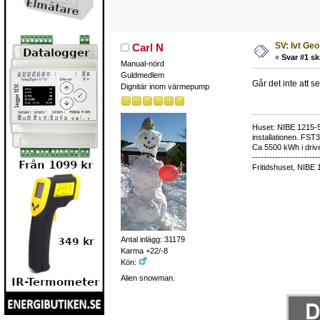
SV: Ivt Ge
Carl N
«
Svar #1 sk
Manual-nörd
Guldmedlem
Går det inte att 
Dignitär inom värmepump
Huset: NIBE 1215-5,
installationen. FST
Ca 5500 kWh i drive
-----------------------
Fritidshuset, NIBE 
Antal inlägg: 31179
Karma +22/-8
Kön:
Alien snowman.