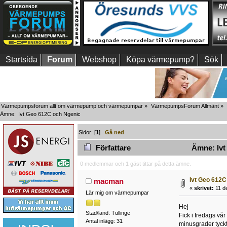
Startsida
Forum
Webshop
Köpa värmepump?
Sök
Värmepumpsforum allt om värmepump och värmepumpar
»
VärmepumpsForum Allmänt
»
Ämne:
Ivt Geo 612C och Ngenic
Sidor: [
1
]
Gå ned
Författare
Ämne: Ivt
0 medlemmar och 1 gäst tittar på detta ämne.
Ivt Geo 612C
macman
«
skrivet:
11 d
Lär mig om värmepumpar
Hej
Stad/land: Tullinge
Fick i fredags vå
Antal inlägg: 31
minusgrader tyckt