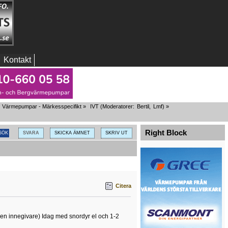
Kontakt
Värmepumpar - Märkesspecifikt
»
IVT
(Moderatorer:
Bertil
,
Lmf
) »
Right Block
SVARA
SKICKA ÄMNET
SKRIV UT
Citera
ngen innegivare) Idag med snordyr el och 1-2