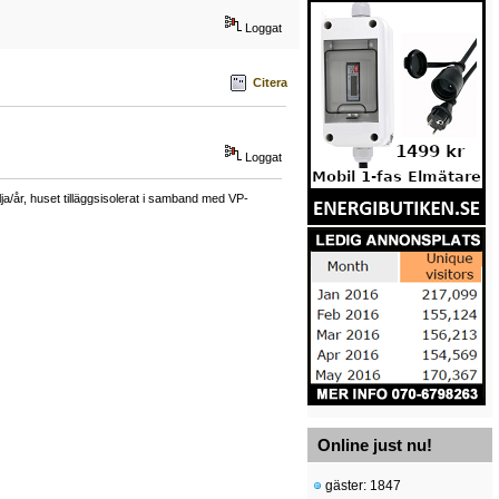
Loggat
Citera
Loggat
a/år, huset tilläggsisolerat i samband med VP-
Online just nu!
gäster: 1847