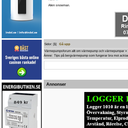
Alien snowman.
Sidor: [
1
]
Gå upp
Värmepumpsforum allt om värmepump och värmepumpar
»
Ämne:
Tips på bergvärmepump som fungerar bra mot acktan
Annonser