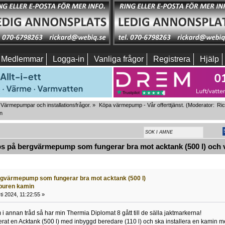
Medlemmar
Logga-in
Vanliga frågor
Registrera
Hjälp
Värmepumpar och installationsfrågor.
»
Köpa värmepump - Vår offerttjänst.
(Moderator:
Ri
n
s på bergvärmepump som fungerar bra mot acktank (500 l) och v
rgvärmepump som fungerar bra mot acktank (500 l)
buren kamin
i 2024, 11:22:55 »
i annan tråd så har min Thermia Diplomat 8 gått till de sälla jaktmarkerna!
lerat en Acktank (500 l) med inbyggd beredare (110 l) och ska installera en kamin 