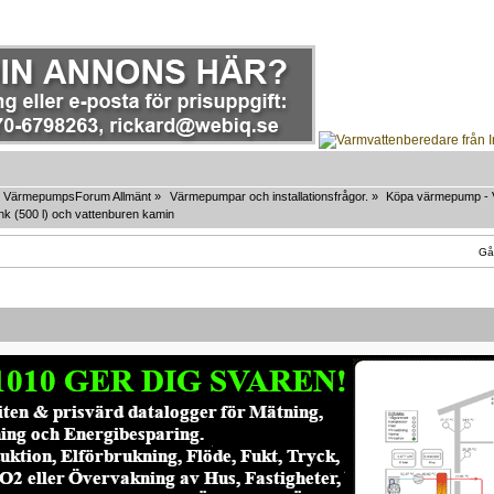
VärmepumpsForum Allmänt
»
Värmepumpar och installationsfrågor.
»
Köpa värmepump - Vå
k (500 l) och vattenburen kamin
Gå 