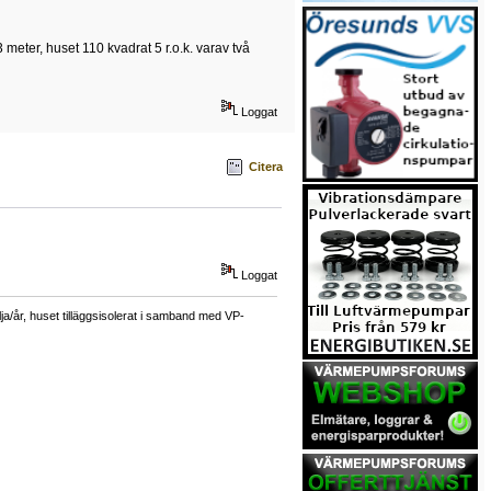
meter, huset 110 kvadrat 5 r.o.k. varav två
Loggat
Citera
Loggat
a/år, huset tilläggsisolerat i samband med VP-