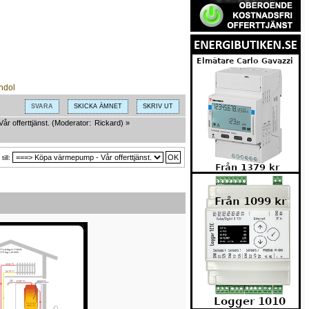
SVARA
SKICKA ÄMNET
SKRIV UT
r offerttjänst.
(Moderator:
Rickard
) »
till: