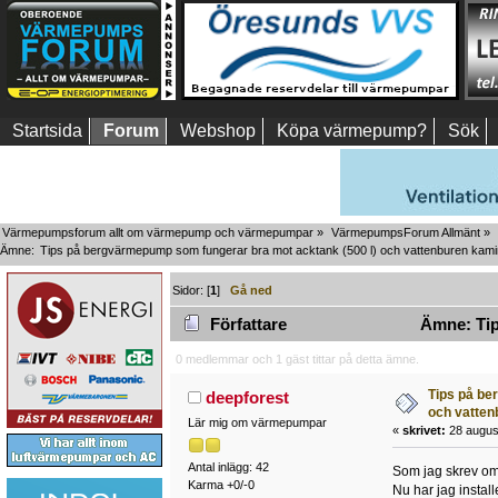
Startsida
Forum
Webshop
Köpa värmepump?
Sök
Värmepumpsforum allt om värmepump och värmepumpar
»
VärmepumpsForum Allmänt
»
Ämne:
Tips på bergvärmepump som fungerar bra mot acktank (500 l) och vattenburen kami
Sidor: [
1
]
Gå ned
Författare
Ämne: Tip
0 medlemmar och 1 gäst tittar på detta ämne.
Tips på be
deepforest
och vatten
Lär mig om värmepumpar
«
skrivet:
28 august
Antal inlägg: 42
Som jag skrev om 
Karma +0/-0
Nu har jag instal