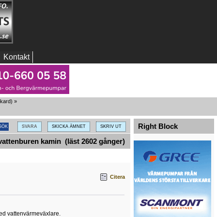
Kontakt
ckard
) »
Right Block
SVARA
SKICKA ÄMNET
SKRIV UT
attenburen kamin (läst 2602 gånger)
Citera
med vattenvärmeväxlare.