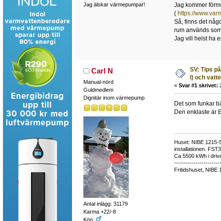
Jag kommer förmod
Jag älskar värmepumpar!
(
https://www.va
Så, finns det någ
rum används som 
Jag vill helst ha
SV: Tips p
Carl N
l) och vat
Manual-nörd
«
Svar #1 skrivet:
2
Guldmedlem
Dignitär inom värmepump
Det som funkar bä
Den enklaste är E
Huset: NIBE 1215-5,
installationen. FST
Ca 5500 kWh i drive
-----------------------
Fritidshuset, NIBE 
Antal inlägg: 31179
Karma +22/-8
Kön: