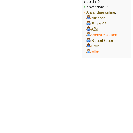
dolda: 0
användare: 7
Användare online
:
Niklaspe
Frazze62
AÖd
svenske kocken
BiggerDigger
ulfuri
Mike