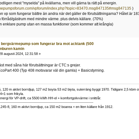
ligen mest "myselda" på kvällarna, men vill gärna ta rätt på energin.
rmepumpsforum.com/vpforum/index.php?topic=83470.msg847135#msg847135
)
on vp som fungerar bättre än andra när det gäller de förutsättningarna? Hålet är 183 
förråd/gästrum med mindre värme. plus delvis källare. (70%)
 en enklare pump utan en massa funktioner (som kommer att krångla)
å bergvärmepump som fungerar bra mot acktank (500
tenburen kamin
8 augusti 2024, 12:31:58 »
st med såna här förutsättningar är CTC:s grejer.
coPart 400 (Typ 408 motsvarar väl din gamla) + Basicstyrning.
 120 m aktivt borrdjup, 127 m2 boyta 53 m2 biyta, suterräng byggt 1970. Tidigare 2,5 kbm olj
34+1 som frikyla.
nergi för VP-drift, ca 5500 kWh HH-el + komfortgolvvärme i snitt/år.
----------------------------------------------------------------------------
1245-8, 160 m aktivt borrdjup, ca 150 m2 boarea + en liten källare från 1912.