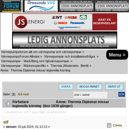
Värmepumpsforum allt om värmepump och värmepumpar
»
Menu ≡
VärmepumpsForum Allmänt
»
Värmepumpar och installationsfrågor.
»
Värmepumpar - Mark/Berg och Sjövärmepumpar.
»
Värmepumpar - Märkesspecifikt
»
Thermia
(Moderator:
Bertil
) »
Ämne:
Thermia Diplomat missar legionella körning
SVARA
SKICKA ÄMNET
SKRIV UT
Sidor: [
1
]
Gå ned
Författare
Ämne: Thermia Diplomat missar
legionella körning (läst 1839 gånger)
0 medlemmar och 1 gäst tittar på detta ämne.
stf
Citera
«
skrivet:
03 juli 2024, 01:13:13 »