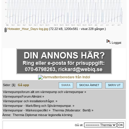
Hotwater_Hour_Days-log.jpg
(72.22 kB, 1200x581 - visat 228 gånger.)
Loggat
Sidor: [
1
]
Gå upp
SVARA
SKICKA ÄMNET
SKRIV UT
Värmepumpsforum allt om värmepump och värmepumpar
»
VärmepumpsForum Allmänt
»
Värmepumpar och installationsfrågor.
»
Värmepumpar - Mark/Berg och Sjövärmepumpar.
»
Värmepumpar - Märkesspecifikt
»
Thermia
(Moderator:
Bertil
) »
Ämne:
Thermia Diplomat missar legionella körning
Gå till: