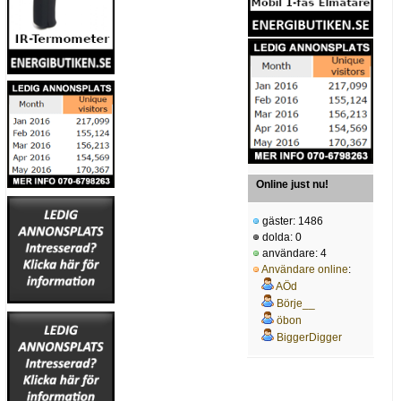
Online just nu!
gäster: 1486
dolda: 0
användare: 4
Användare online
:
AÖd
Börje__
öbon
BiggerDigger