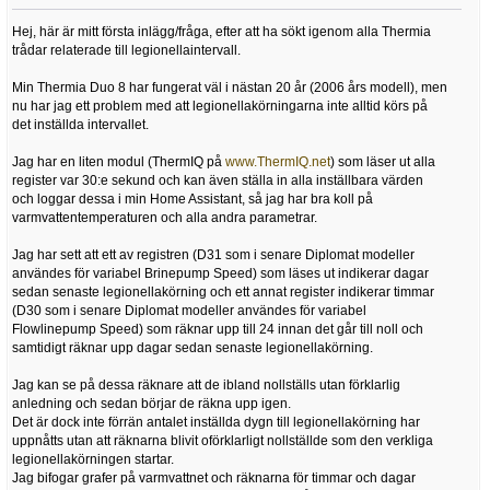
Hej, här är mitt första inlägg/fråga, efter att ha sökt igenom alla Thermia
trådar relaterade till legionellaintervall.
Min Thermia Duo 8 har fungerat väl i nästan 20 år (2006 års modell), men
nu har jag ett problem med att legionellakörningarna inte alltid körs på
det inställda intervallet.
Jag har en liten modul (ThermIQ på
www.ThermIQ.net
) som läser ut alla
register var 30:e sekund och kan även ställa in alla inställbara värden
och loggar dessa i min Home Assistant, så jag har bra koll på
varmvattentemperaturen och alla andra parametrar.
Jag har sett att ett av registren (D31 som i senare Diplomat modeller
användes för variabel Brinepump Speed) som läses ut indikerar dagar
sedan senaste legionellakörning och ett annat register indikerar timmar
(D30 som i senare Diplomat modeller användes för variabel
Flowlinepump Speed) som räknar upp till 24 innan det går till noll och
samtidigt räknar upp dagar sedan senaste legionellakörning.
Jag kan se på dessa räknare att de ibland nollställs utan förklarlig
anledning och sedan börjar de räkna upp igen.
Det är dock inte förrän antalet inställda dygn till legionellakörning har
uppnåtts utan att räknarna blivit oförklarligt nollställde som den verkliga
legionellakörningen startar.
Jag bifogar grafer på varmvattnet och räknarna för timmar och dagar