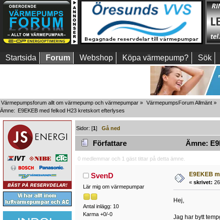
Startsida
Forum
Webshop
Köpa värmepump?
Sök
Värmepumpsforum allt om värmepump och värmepumpar
»
VärmepumpsForum Allmänt
»
Ämne:
E9EKEB med felkod H23 kretskort efterlyses
Sidor: [
1
]
Gå ned
Författare
Ämne: E9EK
0 medlemmar och 1 gäst tittar på detta ämne.
E9EKEB med
SvenD
«
skrivet:
26
Lär mig om värmepumpar
Hej,
Antal inlägg: 10
Karma +0/-0
Jag har bytt temp