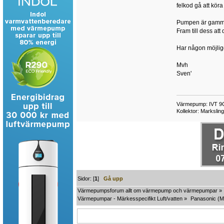
felkod gå att köra
Pumpen är gammal,
Fram till dess att
Har någon möjlig
Mvh
Sven'
Värmepump: IVT 9C 
Kollektor: Marksli
Sidor: [
1
]
Gå upp
Värmepumpsforum allt om värmepump och värmepumpar
»
Värmepumpar - Märkesspecifikt Luft/vatten
»
Panasonic
(M