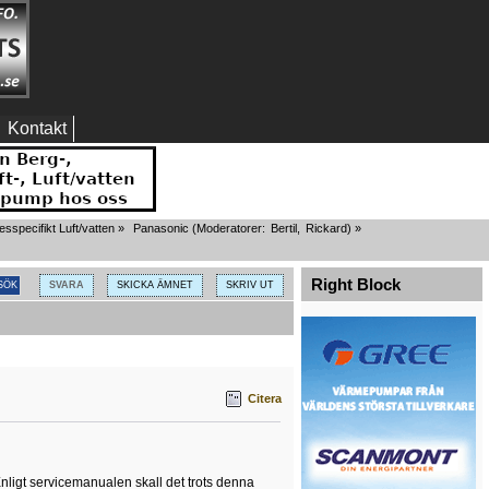
Kontakt
specifikt Luft/vatten
»
Panasonic
(Moderatorer:
Bertil
,
Rickard
) »
Right Block
SVARA
SKICKA ÄMNET
SKRIV UT
Citera
Enligt servicemanualen skall det trots denna