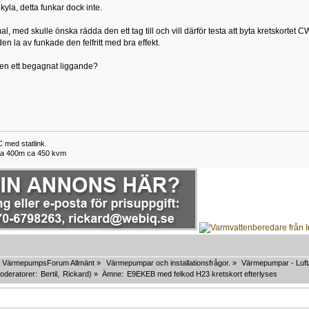
 kyla, detta funkar dock inte.
 med skulle önska rädda den ett tag till och vill därför testa att byta kretskorte
 den la av funkade den felfritt med bra effekt.
en ett begagnat liggande?
med statlink.
nga 400m ca 450 kvm
VärmepumpsForum Allmänt
»
Värmepumpar och installationsfrågor.
»
Värmepumpar - Luft
oderatorer:
Bertil
,
Rickard
) »
Ämne:
E9EKEB med felkod H23 kretskort efterlyses