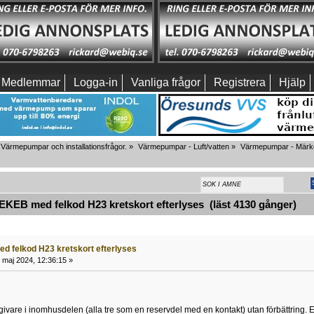
Medlemmar
Logga-in
Vanliga frågor
Registrera
Hjälp
Värmepumpar och installationsfrågor.
»
Värmepumpar - Luft/vatten
»
Värmepumpar - Märkes
EB med felkod H23 kretskort efterlyses (läst 4130 gånger)
 felkod H23 kretskort efterlyses
 maj 2024, 12:36:15 »
givare i inomhusdelen (alla tre som en reservdel med en kontakt) utan förbättring. 