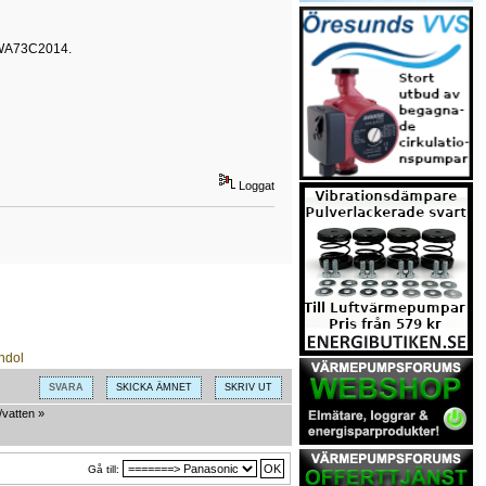
t CWA73C2014.
Loggat
SVARA
SKICKA ÄMNET
SKRIV UT
/vatten
»
Gå till: