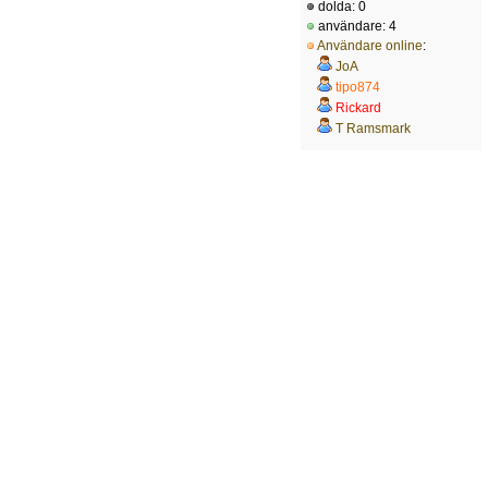
dolda: 0
användare: 4
Användare online
:
JoA
tipo874
Rickard
T Ramsmark