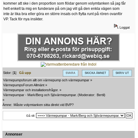
kommer att ske i den proportion som flödar genom volymtanken så jag får
helt enkelt ta mig en funderare på om jag vill gå den enkla vägen som
inte är lika bra eller göra en större insats och flytta runt på rören ovanför
VP. Tack för nya insikter.
Loggat
Sidor: [
1
]
Gå upp
SVARA
SKICKA ÄMNET
SKRIV UT
Värmepumpsforum allt om värmepump och värmepumpar
»
VärmepumpsForum Allmänt
»
Värmepumpar och installationsfrågor.
»
Värmepumpar - Mark/Berg och Sjövärmepumpar.
(Moderator:
Bertil
)
»
Ämne:
Måste volymtanken sitta direkt vid BVP?
Gå till:
Annonser