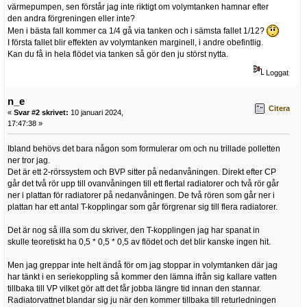
värmepumpen, sen förstår jag inte riktigt om volymtanken hamnar efter
den andra förgreningen eller inte?
Men i bästa fall kommer ca 1/4 gå via tanken och i sämsta fallet 1/12?
I första fallet blir effekten av volymtanken marginell, i andre obefintlig.
Kan du få in hela flödet via tanken så gör den ju störst nytta.
Loggat
n_e
Citera
«
Svar #2 skrivet:
10 januari 2024,
17:47:38 »
Ibland behövs det bara någon som formulerar om och nu trillade polletten
ner tror jag.
Det är ett 2-rörssystem och BVP sitter på nedanvåningen. Direkt efter CP
går det två rör upp till ovanvåningen till ett flertal radiatorer och två rör går
ner i plattan för radiatorer på nedanvåningen. De två rören som går ner i
plattan har ett antal T-kopplingar som går förgrenar sig till flera radiatorer.
Det är nog så illa som du skriver, den T-kopplingen jag har spanat in
skulle teoretiskt ha 0,5 * 0,5 * 0,5 av flödet och det blir kanske ingen hit.
Men jag greppar inte helt ändå för om jag stoppar in volymtanken där jag
har tänkt i en seriekoppling så kommer den lämna ifrån sig kallare vatten
tillbaka till VP vilket gör att det får jobba längre tid innan den stannar.
Radiatorvattnet blandar sig ju när den kommer tillbaka till returledningen