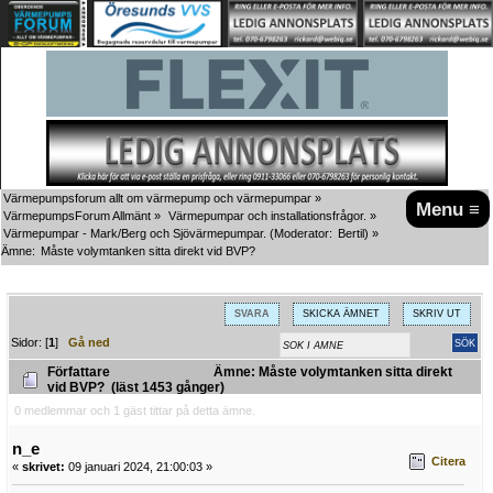
Värmepumpsforum allt om värmepump och värmepumpar
»
Menu ≡
VärmepumpsForum Allmänt
»
Värmepumpar och installationsfrågor.
»
Värmepumpar - Mark/Berg och Sjövärmepumpar.
(Moderator:
Bertil
) »
Ämne:
Måste volymtanken sitta direkt vid BVP?
SVARA
SKICKA ÄMNET
SKRIV UT
Sidor: [
1
]
Gå ned
Författare
Ämne: Måste volymtanken sitta direkt
vid BVP? (läst 1453 gånger)
0 medlemmar och 1 gäst tittar på detta ämne.
n_e
Citera
«
skrivet:
09 januari 2024, 21:00:03 »