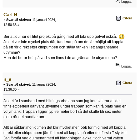
Loggat
Carl N
Citera
«
Svar #5 skrivet:
11 januari 2024,
12:50:33 »
Ser att du har ett litet projekt på gång med att bila upp golvet också.
Jo det var inte mycket plats där, funderar på om det är möjligt att koppla
på ett rör direkt efter cirkpumpen och ställa tanken i ett angränsande
utrymme?
Men det beror helt på vad som finns i de angränsande utrymmena?
Loggat
n_e
Citera
«
Svar #6 skrivet:
11 januari 2024,
13:36:30 »
Ja det är i samband med bilningsarbetena som jag konstaterar att det
finns ett perfekt oanvänt utrymme under trappan som kan få plats med en
volymtank. Trappan ligger typ tre meter bort så det skulle bli sex meter
extra rör det handlar om.
Allt är såklart möjligt men det blir mycket mer jobb för mig med att koppla
direkt efter cirkpumpen jämfört med att koppla på efter det första T-stycket.
Jag förstår vad du menar med att blandningen av kallt och varmt vatten