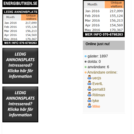
Online just nu!
gäster: 1897
dolda: 0
användare: 6
Användare online
:
uecjs
EvertL
perra83
Rillman
tyke
Mike