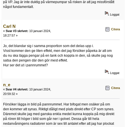
på VP. Jag är inte duktig på värmepumpar så risken är att jag missförstått
något fundamentalt.
Loggat
Carl N
Citera
«
Svar #3 skrivet:
10 januari 2024,
18:27:57 »
Jo, det blandar sig i samma proportion som det delas upp i.
Visst kommer den ge liten effekt, men det jag försöker påpeka är att om
du nu ska lägga pengar på en tank och koppla in den, så skulle jag nog
satsa den pengen där den gör mest effekt.
Hur ser det ut i pannrummet?
Loggat
n_e
Citera
«
Svar #4 skrivet:
10 januari 2024,
20:59:32 »
Försöker lägga in bild på pannrummet. Har bifogat men osäker på om
den kommer att synas. Riktigt dåligt med plats direkt efter CP som synes.
Däremot skulle jag med ganska enkla medel kunna koppla på mig direkt
på rören till höger i bild som går ner i golvet. Dessa går till hela
nedanvåningens radiatorer som är sex till antalet efter att jag har plockat