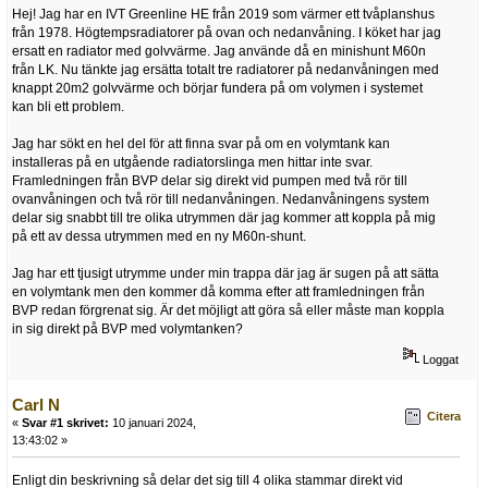
Hej! Jag har en IVT Greenline HE från 2019 som värmer ett tvåplanshus
från 1978. Högtempsradiatorer på ovan och nedanvåning. I köket har jag
ersatt en radiator med golvvärme. Jag använde då en minishunt M60n
från LK. Nu tänkte jag ersätta totalt tre radiatorer på nedanvåningen med
knappt 20m2 golvvärme och börjar fundera på om volymen i systemet
kan bli ett problem.
Jag har sökt en hel del för att finna svar på om en volymtank kan
installeras på en utgående radiatorslinga men hittar inte svar.
Framledningen från BVP delar sig direkt vid pumpen med två rör till
ovanvåningen och två rör till nedanvåningen. Nedanvåningens system
delar sig snabbt till tre olika utrymmen där jag kommer att koppla på mig
på ett av dessa utrymmen med en ny M60n-shunt.
Jag har ett tjusigt utrymme under min trappa där jag är sugen på att sätta
en volymtank men den kommer då komma efter att framledningen från
BVP redan förgrenat sig. Är det möjligt att göra så eller måste man koppla
in sig direkt på BVP med volymtanken?
Loggat
Carl N
Citera
«
Svar #1 skrivet:
10 januari 2024,
13:43:02 »
Enligt din beskrivning så delar det sig till 4 olika stammar direkt vid