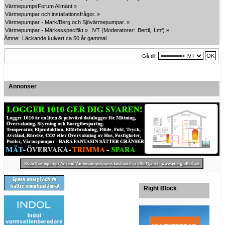
VärmepumpsForum Allmänt
»
Värmepumpar och installationsfrågor.
»
Värmepumpar - Mark/Berg och Sjövärmepumpar.
»
Värmepumpar - Märkesspecifikt
»
IVT
(Moderatorer:
Bertil
,
Lmf
) »
Ämne:
Läckande kulvert ca 50 år gammal
Gå till:
Annonser
Right Block