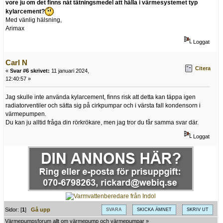
vore ju om det finns nåt tätningsmedel att hälla i värmesystemet typ
kylarcement?
Med vänlig hälsning,
Arimax
Loggat
Carl N
Citera
«
Svar #6 skrivet:
11 januari 2024,
12:40:57 »
Jag skulle inte använda kylarcement, finns risk att detta kan täppa igen
radiatorventiler och sätta sig på cirkpumpar och i värsta fall kondensorn i
värmepumpen.
Du kan ju alltid fråga din rörkrökare, men jag tror du får samma svar där.
Loggat
Sidor: [
1
]
Gå upp
SVARA
SKICKA ÄMNET
SKRIV UT
Värmepumpsforum allt om värmepump och värmepumpar
»