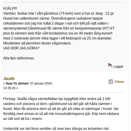
HJÄLP!!!
Värmen funkar inte i vårt gårdshus (75 kvm) som vi hyr ut. Idag - 22 gr.
Huset har vattenburen värme. Övervåningens radiatorer tappar
cirkulationen och jag har luftat 2 dagar i rad och fyllt på nytt vatten i
värmesystemet.Gårdshuset får värme från en bergvärmepump (IVT HT
plus 6) värmen leds från vårt bostadshus via en 40 meter lång kulvert
med 2 isolerade järnrör vilka ligger i ett betongrör ca 25 cm diameter.
Misstänker att järnrören läcker någonstans.
VAD BÖR JAG GÖRA?
Alla tips välkomnas.
Loggat
Josth
Citera
«
Svar #1 skrivet:
07 januari 2024,
14:39:26 »
Förslag: Skaffa några värmefläktar typ byggfläkt eller andra på 2 kW
vardera och placera ut dem i gårdshuset så det går att hålla värmen i
huset. Man får placera dem så att de går på olika el-säkringar i huset. Var
försiktig med annan el så att inte huvudsäkringarna går. Köp hem sådana
av rätt sort att ha i reserv.
Undersök var det finns ventiler så man kan stänga av kulverten när