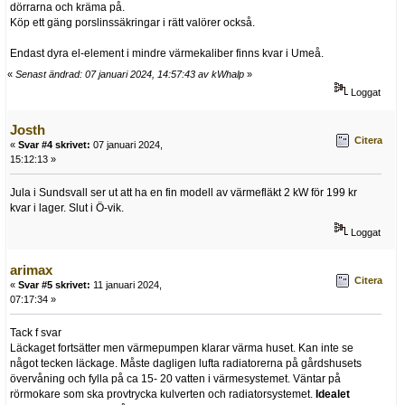
dörrarna och kräma på.
Köp ett gäng porslinssäkringar i rätt valörer också.
Endast dyra el-element i mindre värmekaliber finns kvar i Umeå.
«
Senast ändrad: 07 januari 2024, 14:57:43 av kWhalp
»
Loggat
Josth
Citera
«
Svar #4 skrivet:
07 januari 2024,
15:12:13 »
Jula i Sundsvall ser ut att ha en fin modell av värmefläkt 2 kW för 199 kr
kvar i lager. Slut i Ö-vik.
Loggat
arimax
Citera
«
Svar #5 skrivet:
11 januari 2024,
07:17:34 »
Tack f svar
Läckaget fortsätter men värmepumpen klarar värma huset. Kan inte se
något tecken läckage. Måste dagligen lufta radiatorerna på gårdshusets
övervåning och fylla på ca 15- 20 vatten i värmesystemet. Väntar på
rörmokare som ska provtrycka kulverten och radiatorsystemet.
Idealet