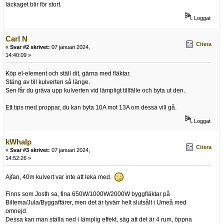
läckaget blir för stort.
Loggat
Carl N
Citera
«
Svar #2 skrivet:
07 januari 2024,
14:40:09 »
Köp el-element och ställ dit, gärna med fläktar.
Stäng av till kulverten så länge.
Sen får du gräva upp kulverten vid lämpligt tillfälle och byta ut den.
Ett tips med proppar, du kan byta 10A mot 13A om dessa vill gå.
Loggat
kWhalp
Citera
«
Svar #3 skrivet:
07 januari 2024,
14:52:26 »
Ajfan, 40m kulvert var inte att leka med.
Finns som Josth sa, fina 650W/1000W/2000W byggfläktar på
Biltema/Jula/Byggaffärer, men det är tyvärr helt slutsålt i Umeå med
omnejd.
Dessa kan man ställa ned i lämplig effekt, säg att det är 4 rum, öppna