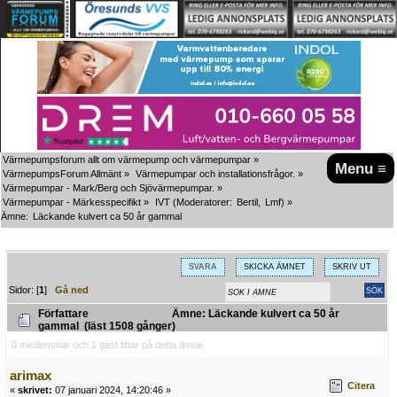
Värmepumpsforum allt om värmepump och värmepumpar
»
Menu ≡
VärmepumpsForum Allmänt
»
Värmepumpar och installationsfrågor.
»
Värmepumpar - Mark/Berg och Sjövärmepumpar.
»
Värmepumpar - Märkesspecifikt
»
IVT
(Moderatorer:
Bertil
,
Lmf
) »
Ämne:
Läckande kulvert ca 50 år gammal
SVARA
SKICKA ÄMNET
SKRIV UT
Sidor: [
1
]
Gå ned
Författare
Ämne: Läckande kulvert ca 50 år
gammal (läst 1508 gånger)
0 medlemmar och 1 gäst tittar på detta ämne.
arimax
Citera
«
skrivet:
07 januari 2024, 14:20:46 »