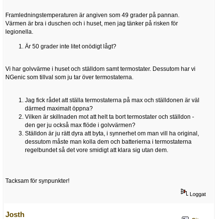
Framledningstemperaturen är angiven som 49 grader på pannan.
Värmen är bra i duschen och i huset, men jag tänker på risken för
legionella.
Är 50 grader inte litet onödigt lågt?
Vi har golvvärme i huset och ställdom samt termostater. Dessutom har vi
NGenic som tillval som ju tar över termostaterna.
Jag fick rådet att ställa termostaterna på max och ställdonen är väl
därmed maximalt öppna?
Vilken är skillnaden mot att helt ta bort termostater och ställdon -
den ger ju också max flöde i golvvärmen?
Ställdon är ju rätt dyra att byta, i synnerhet om man vill ha original,
dessutom måste man kolla dem och batterierna i termostaterna
regelbundet så det vore smidigt att klara sig utan dem.
Tacksam för synpunkter!
Loggat
Josth