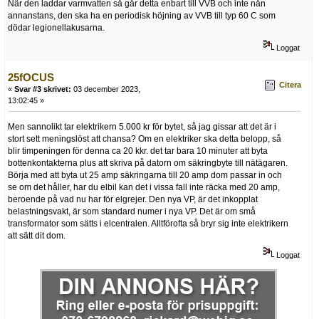
När den laddar varmvatten så går detta enbart till VVB och inte nån
annanstans, den ska ha en periodisk höjning av VVB till typ 60 C som
dödar legionellakusarna.
Loggat
25fOCUS
Citera
«
Svar #3 skrivet:
03 december 2023,
13:02:45 »
Men sannolikt tar elektrikern 5.000 kr för bytet, så jag gissar att det är i
stort sett meningslöst att chansa? Om en elektriker ska detta belopp, så
blir timpeningen för denna ca 20 kkr. det tar bara 10 minuter att byta
bottenkontakterna plus att skriva på datorn om säkringbyte till nätägaren.
Börja med att byta ut 25 amp säkringarna till 20 amp dom passar in och
se om det håller, har du elbil kan det i vissa fall inte räcka med 20 amp,
beroende på vad nu har för elgrejer. Den nya VP, är det inkopplat
belastningsvakt, är som standard numer i nya VP. Det är om små
transformator som sätts i elcentralen. Alltförofta så bryr sig inte elektrikern
att sätt dit dom.
Loggat