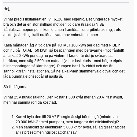
Hej,
Vi har precis installerat en IVT 612C med Ngenic. Det fungerade mycket
bra och det är en stor skillnad mot den tidigare (trasiga) NIBE
frånluftsvärmepumpen i komfort men framförallt energiförbrukning, trots
att det ju är riktigt kallt nu för att vara november/december.
Kalla månader låg vi tidigare på TOTALT 100 kWh per dag med NIBE:n
och nu på TOTALT 50 kWh, så besparingen med bergvärme (mot frånluft)
är cirka 50 kWh per dag nu på vintern. I kronor är det ju svårare att
beräkna, men säg 2.500 per månad (vi har fast elpris - med högre elpris
blir besparingen så klart högre). Pumpen har 1 % eldrift och det är
sannolikt från installationen. Så hela kalkylen stämmer väldigt väl och det
låga bundna elpriset går ut nästa år.
Så till frågorna:
Vi har 25 A huvudsäkring. Den kostar 1.500 kr/år mer än 20 A i fast avgift,
men har samma rörliga kostnad.
Kan vi byta den till 20 A? Energimässigt bör det gå (mindre än
20.000 kWh/år med pumpen), men fungerar det effektmässigt?
Men sannolikt tar elektrikern 5.000 kr för bytet, så jag gissar att det
är i stort sett meningslöst att chansa?