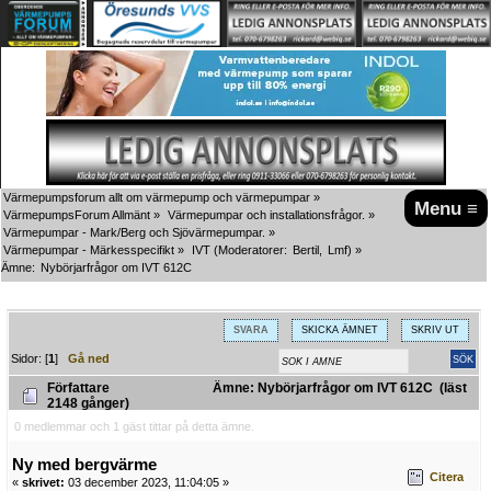
Värmepumpsforum allt om värmepump och värmepumpar
»
Menu ≡
VärmepumpsForum Allmänt
»
Värmepumpar och installationsfrågor.
»
Värmepumpar - Mark/Berg och Sjövärmepumpar.
»
Värmepumpar - Märkesspecifikt
»
IVT
(Moderatorer:
Bertil
,
Lmf
) »
Ämne:
Nybörjarfrågor om IVT 612C
SVARA
SKICKA ÄMNET
SKRIV UT
Sidor: [
1
]
Gå ned
Författare
Ämne: Nybörjarfrågor om IVT 612C (läst
2148 gånger)
0 medlemmar och 1 gäst tittar på detta ämne.
Ny med bergvärme
Citera
«
skrivet:
03 december 2023, 11:04:05 »