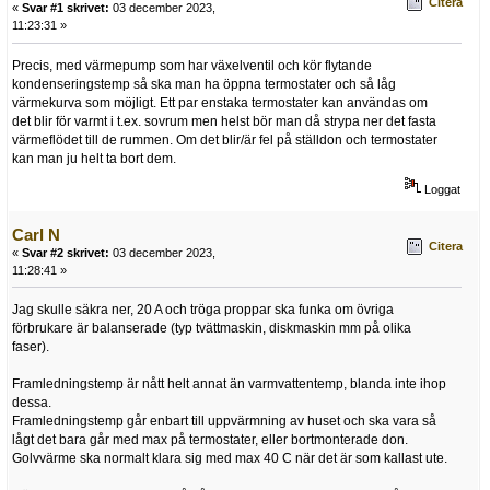
Citera
«
Svar #1 skrivet:
03 december 2023,
11:23:31 »
Precis, med värmepump som har växelventil och kör flytande
kondenseringstemp så ska man ha öppna termostater och så låg
värmekurva som möjligt. Ett par enstaka termostater kan användas om
det blir för varmt i t.ex. sovrum men helst bör man då strypa ner det fasta
värmeflödet till de rummen. Om det blir/är fel på ställdon och termostater
kan man ju helt ta bort dem.
Loggat
Carl N
Citera
«
Svar #2 skrivet:
03 december 2023,
11:28:41 »
Jag skulle säkra ner, 20 A och tröga proppar ska funka om övriga
förbrukare är balanserade (typ tvättmaskin, diskmaskin mm på olika
faser).
Framledningstemp är nått helt annat än varmvattentemp, blanda inte ihop
dessa.
Framledningstemp går enbart till uppvärmning av huset och ska vara så
lågt det bara går med max på termostater, eller bortmonterade don.
Golvvärme ska normalt klara sig med max 40 C när det är som kallast ute.