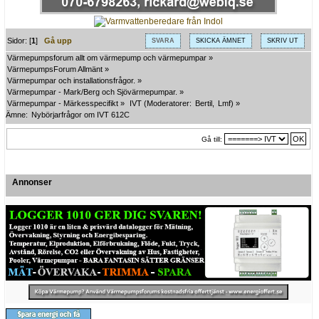
Sidor: [
1
]
Gå upp
SVARA
SKICKA ÄMNET
SKRIV UT
Värmepumpsforum allt om värmepump och värmepumpar
»
VärmepumpsForum Allmänt
»
Värmepumpar och installationsfrågor.
»
Värmepumpar - Mark/Berg och Sjövärmepumpar.
»
Värmepumpar - Märkesspecifikt
»
IVT
(Moderatorer:
Bertil
,
Lmf
) »
Ämne:
Nybörjarfrågor om IVT 612C
Gå till:
Annonser