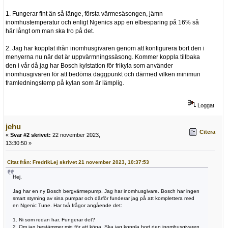
1. Fungerar fint än så länge, första värmesäsongen, jämn
inomhustemperatur och enligt Ngenics app en elbesparing på 16% så
här långt om man ska tro på det.
2. Jag har kopplat ifrån inomhusgivaren genom att konfigurera bort den i
menyerna nu när det är uppvärmningssäsong. Kommer koppla tillbaka
den i vår då jag har Bosch kylstation för frikyla som använder
inomhusgivaren för att bedöma daggpunkt och därmed vilken minimun
framledningstemp på kylan som är lämplig.
Loggat
jehu
Citera
«
Svar #2 skrivet:
22 november 2023,
13:30:50 »
Citat från: FredrikLej skrivet 21 november 2023, 10:37:53
Hej,
Jag har en ny Bosch bergvärmepump. Jag har inomhusgivare. Bosch har ingen
smart styrning av sina pumpar och därför funderar jag på att komplettera med
en Ngenic Tune. Har två frågor angående det:
1. Ni som redan har. Fungerar det?
2. Om jag bestämmer mig för att köpa. Ska jag koppla bort den inomhusgivaren