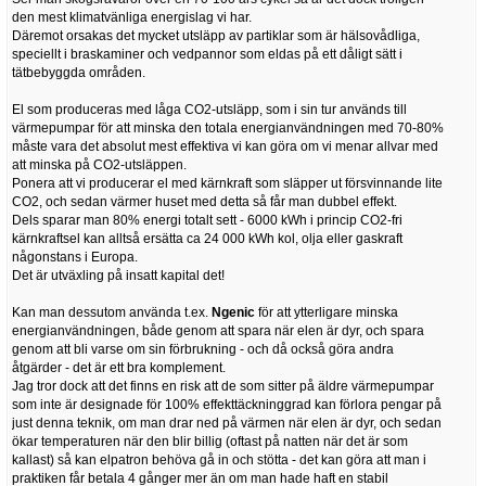
den mest klimatvänliga energislag vi har.
Däremot orsakas det mycket utsläpp av partiklar som är hälsovådliga,
speciellt i braskaminer och vedpannor som eldas på ett dåligt sätt i
tätbebyggda områden.
El som produceras med låga CO2-utsläpp, som i sin tur används till
värmepumpar för att minska den totala energianvändningen med 70-80%
måste vara det absolut mest effektiva vi kan göra om vi menar allvar med
att minska på CO2-utsläppen.
Ponera att vi producerar el med kärnkraft som släpper ut försvinnande lite
CO2, och sedan värmer huset med detta så får man dubbel effekt.
Dels sparar man 80% energi totalt sett - 6000 kWh i princip CO2-fri
kärnkraftsel kan alltså ersätta ca 24 000 kWh kol, olja eller gaskraft
någonstans i Europa.
Det är utväxling på insatt kapital det!
Kan man dessutom använda t.ex.
Ngenic
för att ytterligare minska
energianvändningen, både genom att spara när elen är dyr, och spara
genom att bli varse om sin förbrukning - och då också göra andra
åtgärder - det är ett bra komplement.
Jag tror dock att det finns en risk att de som sitter på äldre värmepumpar
som inte är designade för 100% effekttäckninggrad kan förlora pengar på
just denna teknik, om man drar ned på värmen när elen är dyr, och sedan
ökar temperaturen när den blir billig (oftast på natten när det är som
kallast) så kan elpatron behöva gå in och stötta - det kan göra att man i
praktiken får betala 4 gånger mer än om man hade haft en stabil