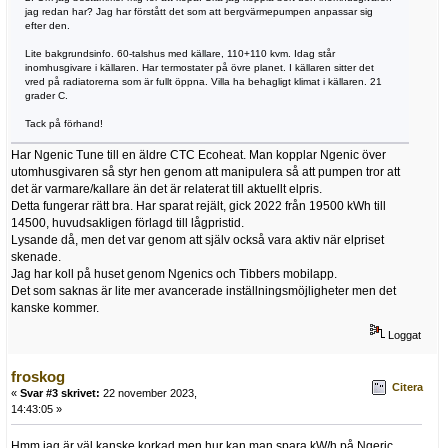
jag redan har? Jag har förstått det som att bergvärmepumpen anpassar sig
efter den.
Lite bakgrundsinfo. 60-talshus med källare, 110+110 kvm. Idag står
inomhusgivare i källaren. Har termostater på övre planet. I källaren sitter det
vred på radiatorerna som är fullt öppna. Villa ha behagligt klimat i källaren. 21
grader C.
Tack på förhand!
Har Ngenic Tune till en äldre CTC Ecoheat. Man kopplar Ngenic över
utomhusgivaren så styr hen genom att manipulera så att pumpen tror att
det är varmare/kallare än det är relaterat till aktuellt elpris.
Detta fungerar rätt bra. Har sparat rejält, gick 2022 från 19500 kWh till
14500, huvudsakligen förlagd till lågpristid.
Lysande då, men det var genom att själv också vara aktiv när elpriset
skenade.
Jag har koll på huset genom Ngenics och Tibbers mobilapp.
Det som saknas är lite mer avancerade inställningsmöjligheter men det
kanske kommer.
Loggat
froskog
Citera
«
Svar #3 skrivet:
22 november 2023,
14:43:05 »
Hmm jag är väl kanske korkad men hur kan man spara kW/h på Ngeric,