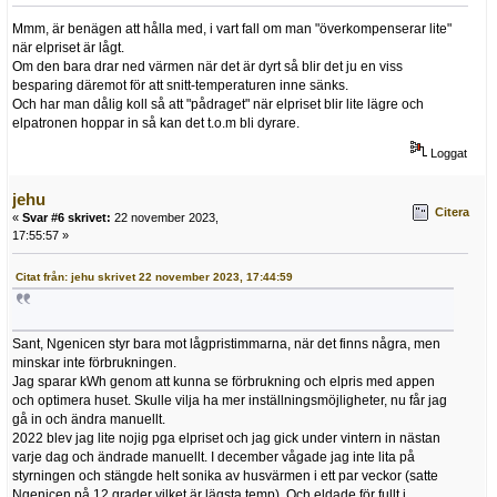
Mmm, är benägen att hålla med, i vart fall om man "överkompenserar lite"
när elpriset är lågt.
Om den bara drar ned värmen när det är dyrt så blir det ju en viss
besparing däremot för att snitt-temperaturen inne sänks.
Och har man dålig koll så att "pådraget" när elpriset blir lite lägre och
elpatronen hoppar in så kan det t.o.m bli dyrare.
Loggat
jehu
Citera
«
Svar #6 skrivet:
22 november 2023,
17:55:57 »
Citat från: jehu skrivet 22 november 2023, 17:44:59
Sant, Ngenicen styr bara mot lågpristimmarna, när det finns några, men
minskar inte förbrukningen.
Jag sparar kWh genom att kunna se förbrukning och elpris med appen
och optimera huset. Skulle vilja ha mer inställningsmöjligheter, nu får jag
gå in och ändra manuellt.
2022 blev jag lite nojig pga elpriset och jag gick under vintern in nästan
varje dag och ändrade manuellt. I december vågade jag inte lita på
styrningen och stängde helt sonika av husvärmen i ett par veckor (satte
Ngenicen på 12 grader vilket är lägsta temp). Och eldade för fullt i