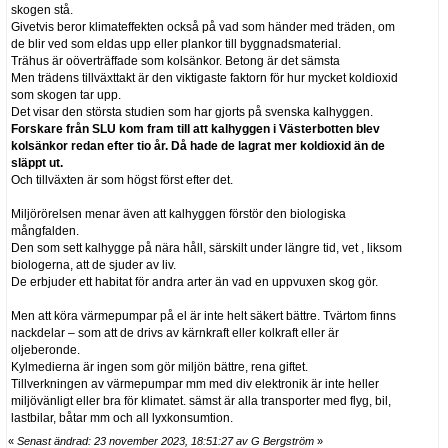
skogen stå.
Givetvis beror klimateffekten också på vad som händer med träden, om
de blir ved som eldas upp eller plankor till byggnadsmaterial.
Trähus är oöverträffade som kolsänkor. Betong är det sämsta
Men trädens tillväxttakt är den viktigaste faktorn för hur mycket koldioxid
som skogen tar upp.
Det visar den största studien som har gjorts på svenska kalhyggen.
Forskare från SLU kom fram till att kalhyggen i Västerbotten blev
kolsänkor redan efter tio år. Då hade de lagrat mer koldioxid än de
släppt ut.
Och tillväxten är som högst först efter det.
Miljörörelsen menar även att kalhyggen förstör den biologiska
mångfalden.
Den som sett kalhygge på nära håll, särskilt under längre tid, vet , liksom
biologerna, att de sjuder av liv.
De erbjuder ett habitat för andra arter än vad en uppvuxen skog gör.
Men att köra värmepumpar på el är inte helt säkert bättre. Tvärtom finns
nackdelar – som att de drivs av kärnkraft eller kolkraft eller är
oljeberonde.
Kylmedierna är ingen som gör miljön bättre, rena giftet.
Tillverkningen av värmepumpar mm med div elektronik är inte heller
miljövänligt eller bra för klimatet. sämst är alla transporter med flyg, bil,
lastbilar, båtar mm och all lyxkonsumtion.
«
Senast ändrad: 23 november 2023, 18:51:27 av G Bergström
»