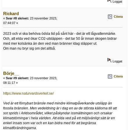
Loggat
Rickard
Citera
«
Svar #8 skrivet:
23 november 2023,
07:44:07 »
2023 och vi ska behöva ödsla tid på sånt här - det är ett lågvattenmärke.
Och, att elda ved ökar CO2-utsläppen - det tar 50 år innan skogen bidrar
med mer kolsänka än den ved man bränner idag släpper ut.
Om man nu bryr sig om det alltså.
Loggat
Börje__
Citera
«
Svar #9 skrivet:
23 november 2023,
08:11:17 »
https://www.naturvardsverket.se/
Ved är ett förnybart bränsle med mindre klimatpåverkande utsläpp än
fossila bränslen. Men vedeldning är i dag en av de största källorna till att
sot sprids i Arktisområdet, vilket påskyndar issmältningen och orsakar
klimatstörningar i hela världen. Att elda ved på ett miljövänligt sätt är en
enkel insats som var och en kan bidra med för att begränsa
klimatförändringarna.