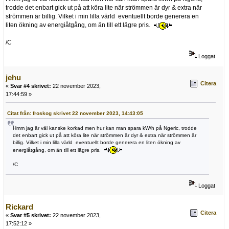
trodde det enbart gick ut på att köra lite när strömmen är dyr & extra när
strömmen är billig. Vilket i min lilla värld eventuellt borde generera en
liten ökning av energiåtgång, om än till ett lägre pris.
/C
Loggat
jehu
Citera
«
Svar #4 skrivet:
22 november 2023,
17:44:59 »
Citat från: froskog skrivet 22 november 2023, 14:43:05
Hmm jag är väl kanske korkad men hur kan man spara kW/h på Ngeric, trodde
det enbart gick ut på att köra lite när strömmen är dyr & extra när strömmen är
billig. Vilket i min lilla värld eventuellt borde generera en liten ökning av
energiåtgång, om än till ett lägre pris.
/C
Loggat
Rickard
Citera
«
Svar #5 skrivet:
22 november 2023,
17:52:12 »