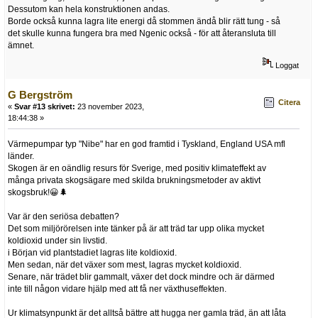
Dessutom kan hela konstruktionen andas.
Borde också kunna lagra lite energi då stommen ändå blir rätt tung - så
det skulle kunna fungera bra med Ngenic också - för att återansluta till
ämnet.
Loggat
G Bergström
Citera
«
Svar #13 skrivet:
23 november 2023,
18:44:38 »
Värmepumpar typ "Nibe" har en god framtid i Tyskland, England USA mfl
länder.
Skogen är en oändlig resurs för Sverige, med positiv klimateffekt av
många privata skogsägare med skilda brukningsmetoder av aktivt
skogsbruk!😀🌲
Var är den seriösa debatten?
Det som miljörörelsen inte tänker på är att träd tar upp olika mycket
koldioxid under sin livstid.
i Början vid plantstadiet lagras lite koldioxid.
Men sedan, när det växer som mest, lagras mycket koldioxid.
Senare, när trädet blir gammalt, växer det dock mindre och är därmed
inte till någon vidare hjälp med att få ner växthuseffekten.
Ur klimatsynpunkt är det alltså bättre att hugga ner gamla träd, än att låta