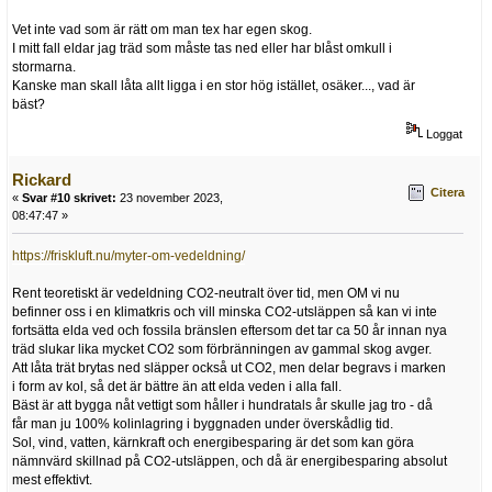
Vet inte vad som är rätt om man tex har egen skog.
I mitt fall eldar jag träd som måste tas ned eller har blåst omkull i
stormarna.
Kanske man skall låta allt ligga i en stor hög istället, osäker..., vad är
bäst?
Loggat
Rickard
Citera
«
Svar #10 skrivet:
23 november 2023,
08:47:47 »
https://friskluft.nu/myter-om-vedeldning/
Rent teoretiskt är vedeldning CO2-neutralt över tid, men OM vi nu
befinner oss i en klimatkris och vill minska CO2-utsläppen så kan vi inte
fortsätta elda ved och fossila bränslen eftersom det tar ca 50 år innan nya
träd slukar lika mycket CO2 som förbränningen av gammal skog avger.
Att låta trät brytas ned släpper också ut CO2, men delar begravs i marken
i form av kol, så det är bättre än att elda veden i alla fall.
Bäst är att bygga nåt vettigt som håller i hundratals år skulle jag tro - då
får man ju 100% kolinlagring i byggnaden under överskådlig tid.
Sol, vind, vatten, kärnkraft och energibesparing är det som kan göra
nämnvärd skillnad på CO2-utsläppen, och då är energibesparing absolut
mest effektivt.