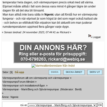
temperatur hela dagen, och värmepumpen precis orkat med att värma.
Elpriset måste alltså i fall som dessa vara minst 4 gånger lägre än under
dagen för att det ska bli lönsamt.
Man kan alltså inte bara sätta in
Ngenic
utan att förstå hur en värmepump
fungerar - och när elpriset är som högst är det som regel också kallast ute
- och behov av eltillskott från elpatron kan bli aktuellt om man justerar
rumstemperaturen upp/ned flera gånger varje dygn.
«
Senast ändrad: 24 november 2023, 07:44:41 av Rickard
»
Loggat
Sidor: [
1
]
Gå upp
SVARA
SKICKA ÄMNET
SKRIV UT
Värmepumpsforum allt om värmepump och värmepumpar
»
VärmepumpsForum Allmänt
»
Värmepumpar och installationsfrågor.
»
Värmepumpar - Mark/Berg och Sjövärmepumpar.
(Moderator:
Bertil
)
»
Ämne:
Ngenic 
Gå till: