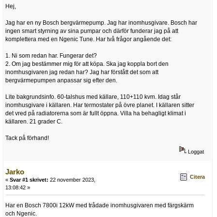
Hej,
Jag har en ny Bosch bergvärmepump. Jag har inomhusgivare. Bosch har
ingen smart styrning av sina pumpar och därför funderar jag på att
komplettera med en Ngenic Tune. Har två frågor angående det:
1. Ni som redan har. Fungerar det?
2. Om jag bestämmer mig för att köpa. Ska jag koppla bort den
inomhusgivaren jag redan har? Jag har förstått det som att
bergvärmepumpen anpassar sig efter den.
Lite bakgrundsinfo. 60-talshus med källare, 110+110 kvm. Idag står
inomhusgivare i källaren. Har termostater på övre planet. I källaren sitter
det vred på radiatorerna som är fullt öppna. Villa ha behagligt klimat i
källaren. 21 grader C.
Tack på förhand!
Loggat
Jarko
Citera
«
Svar #1 skrivet:
22 november 2023,
13:08:42 »
Har en Bosch 7800i 12kW med trådade inomhusgivaren med färgskärm
och Ngenic.