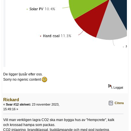
De ligger ljusår efter oss.
Sorry no ngenic content
Loggat
Rickard
Citera
«
Svar #12 skrivet:
23 november 2023,
15:49:16 »
Vill man verkligen lagra CO2 ska man bygga hus av "Hempcrete", kalk
och krossad hampa som packas.
CO2-inlagring, brandklassat, ljuddämpande och med god isolering.