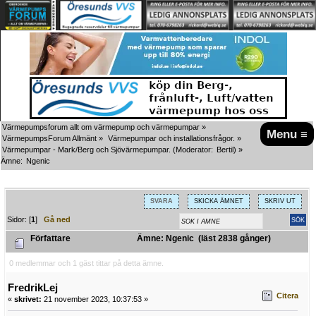
Värmepumpsforum allt om värmepump och värmepumpar
»
Menu ≡
VärmepumpsForum Allmänt
»
Värmepumpar och installationsfrågor.
»
Värmepumpar - Mark/Berg och Sjövärmepumpar.
(Moderator:
Bertil
) »
Ämne:
Ngenic 
SVARA
SKICKA ÄMNET
SKRIV UT
Sidor: [
1
]
Gå ned
Författare
Ämne: Ngenic (läst 2838 gånger)
0 medlemmar och 1 gäst tittar på detta ämne.
FredrikLej
Citera
«
skrivet:
21 november 2023, 10:37:53 »