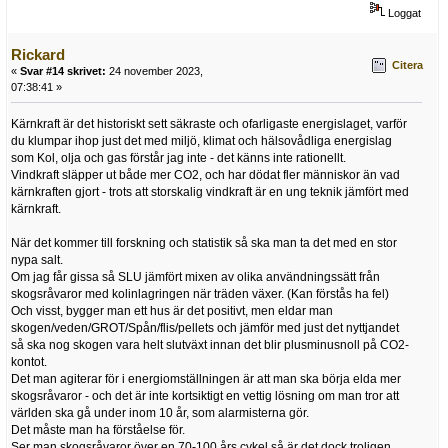
Loggat
Rickard
Citera
«
Svar #14 skrivet:
24 november 2023,
07:38:41 »
Kärnkraft är det historiskt sett säkraste och ofarligaste energislaget, varför
du klumpar ihop just det med miljö, klimat och hälsovådliga energislag
som Kol, olja och gas förstår jag inte - det känns inte rationellt.
Vindkraft släpper ut både mer CO2, och har dödat fler människor än vad
kärnkraften gjort - trots att storskalig vindkraft är en ung teknik jämfört med
kärnkraft.
När det kommer till forskning och statistik så ska man ta det med en stor
nypa salt.
Om jag får gissa så SLU jämfört mixen av olika användningssätt från
skogsråvaror med kolinlagringen när träden växer. (Kan förstås ha fel)
Och visst, bygger man ett hus är det positivt, men eldar man
skogen/veden/GROT/Spån/flis/pellets och jämför med just det nyttjandet
så ska nog skogen vara helt slutväxt innan det blir plusminusnoll på CO2-
kontot.
Det man agiterar för i energiomställningen är att man ska börja elda mer
skogsråvaror - och det är inte kortsiktigt en vettig lösning om man tror att
världen ska gå under inom 10 år, som alarmisterna gör.
Det måste man ha förståelse för.
Ser man skogsråvaror över en 70-100 års cykel så är det dock troligen