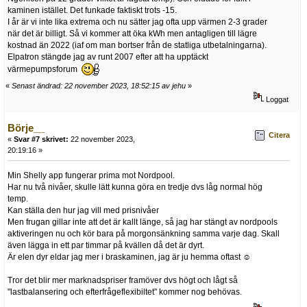
kaminen istället. Det funkade faktiskt trots -15.
I år är vi inte lika extrema och nu sätter jag ofta upp värmen 2-3 grader
när det är billigt. Så vi kommer att öka kWh men antagligen till lägre
kostnad än 2022 (iaf om man bortser från de statliga utbetalningarna).
Elpatron stängde jag av runt 2007 efter att ha upptäckt
värmepumpsforum
«
Senast ändrad: 22 november 2023, 18:52:15 av jehu
»
Loggat
Börje__
Citera
«
Svar #7 skrivet:
22 november 2023,
20:19:16 »
Min Shelly app fungerar prima mot Nordpool.
Har nu två nivåer, skulle lätt kunna göra en tredje dvs låg normal hög
temp.
Kan ställa den hur jag vill med prisnivåer
Men frugan gillar inte att det är kallt länge, så jag har stängt av nordpools
aktiveringen nu och kör bara på morgonsänkning samma varje dag. Skall
även lägga in ett par timmar på kvällen då det är dyrt.
Är elen dyr eldar jag mer i braskaminen, jag är ju hemma oftast ☺️
Tror det blir mer marknadspriser framöver dvs högt och lågt så
"lastbalansering och efterfrågeflexibiltet" kommer nog behövas.