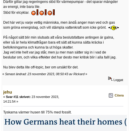
Därför gillar jag regeringens stöd för värmepumpar - det sparar mängder
av energi, inte bara lite.
Stöd för elcyklar.
Det här vet ju varje vettig människa, men ändå anger man ved och gas
som gröna energislag, och vill stämpla vattenkraft som icke grönt.
På något sätt blir min slutsats att våra beslutsfattare antingen är galna,
eller så är hela klimatfrågan bara ett sätt att kunna sätta kräcka i
befolkningarna och kunna ta ut höga skatter.
Jag vet inte helt var jag står, men ju mer man sätter sig in i vad de
beslutar om, och vilka effekter det har desto mer kritisk blir i alla falll jag.
Nu blev detta lite off-topic, ber om ursäkt för det.
«
Senast ändrad: 23 november 2023, 08:50:43 av Rickard
»
Loggat
jehu
Citera
«
Svar #11 skrivet:
23 november 2023,
14:21:54 »
Tyskarna värmer husen till 75% med fossilt.