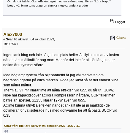
Om du då istället ökar effektuttaget med en större pump för att "köra ikapp"
borde väl brine temperaturen sjunka motsvarande x grader.
Loggat
Alex7000
Citera
«
Svar #6 skrivet:
04 oktober 2023,
18:06:54 »
Ingen tank idag och inte så gott om plats heller. Att flytta timmar av lasten
när det är smällkallt är nog max. Mer när det inte är allt för långt under
nollan är utrymmet större.
Med högtempsystem från oljepannetid är jag väl medveten om
begränsningarna på olika märken. Av de jag kikat på är det endast Nibe
som håller måttet.
Thermia, IVT mfl klarar inte att hålla effekten vid 0/55 du får ut ~10kW.
Nibe har kapacitet över att köra kompressorn hårdare, COP faller men
bättre än spetsel. S1255 klarar 12kW även vid 0/55.
Att inte kunna utnyttja effekten när det är kallt ute är ju märkligt - de
optimerar för välisolerade hus med golvvärme för att få bästa SCOP vid
0/35.
Citat från: Rickard skrivet 04 oktober 2023, 16:30:41