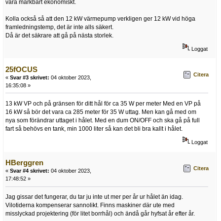
vara märkbart ekonomiskt.
Kolla också så att den 12 kW värmepump verkligen ger 12 kW vid höga
framledningstemp, det är inte alls säkert.
Då är det säkrare att gå på nästa storlek.
Loggat
25fOCUS
Citera
«
Svar #3 skrivet:
04 oktober 2023,
16:35:08 »
13 kW VP och på gränsen för ditt hål för ca 35 W per meter Med en VP på
16 kW så bör det vara ca 285 meter för 35 W uttag. Men kan gå med om
nya som förändrar uttaget i hålet. Med en dum ON/OFF och ska gå på full
fart så behövs en tank, min 1000 liter så kan det bli bra kallt i hålet.
Loggat
HBerggren
Citera
«
Svar #4 skrivet:
04 oktober 2023,
17:48:52 »
Jag gissar det fungerar, du tar ju inte ut mer per år ur hålet än idag.
Vilotiderna kompenserar sannolikt. Finns maskiner där ute med
misslyckad projektering (för litet borrhål) och ändå går hyfsat år efter år.