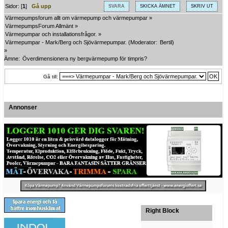
Sidor: [
1
]
Gå upp
SVARA
SKICKA ÄMNET
SKRIV UT
Värmepumpsforum allt om värmepump och värmepumpar
»
VärmepumpsForum Allmänt
»
Värmepumpar och installationsfrågor.
»
Värmepumpar - Mark/Berg och Sjövärmepumpar.
(Moderator:
Bertil
)
»
Ämne:
Överdimensionera ny bergvärmepump för timpris?
Gå till:
Annonser
Right Block