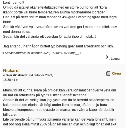
kontinuerligt?
Om du då istället ökar effektuttaget med en större pump för att "köra
ikapp" borde väl brine temperaturen sjunka motsvarande x grader.
Har läst på detta forum man tappar ca 4%/grad i verkningsgrad med lägre
brine.
Sen får väl även vp leverantören svara vad den ger i momenten effekt osv
med denna setup.
Sedan blir det väl ändå ett överslag för att få ihop din total...?
Jag antar du har någon buffert typ betong golv samt arbetstank och likn.
«
Senast ändrad: 04 oktober 2023, 15:48:30 av Börje__
»
Loggat
Rickard
Citera
«
Svar #2 skrivet:
04 oktober 2023,
16:30:41 »
Mmm, för att kunna svara på om det kan vara lönsamt behöver vi veta om
du har en arbetstank på typ 500 liter eller nåt liknande.
Annars är det väl vettigt kan jag tycka, om du är beredd att acceptera lite
kallare inne om elpriset är högt under flera timmar, då är det ju bara
blockera kompressorn de dyraste timmarna, och värma kapp när det blir
billigare.
Lite beroende på hur mycket priserna varierar kan det vara lönsamt, men
det bör nog skilja minst 25% på priset mellan dyrt och billigt för att det ska