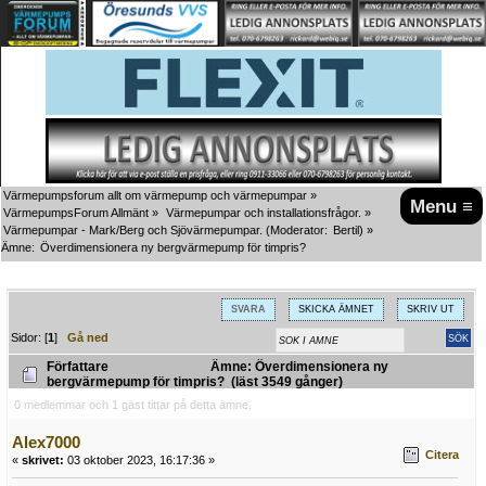
Värmepumpsforum allt om värmepump och värmepumpar
»
Menu ≡
VärmepumpsForum Allmänt
»
Värmepumpar och installationsfrågor.
»
Värmepumpar - Mark/Berg och Sjövärmepumpar.
(Moderator:
Bertil
) »
Ämne:
Överdimensionera ny bergvärmepump för timpris?
SVARA
SKICKA ÄMNET
SKRIV UT
Sidor: [
1
]
Gå ned
Författare
Ämne: Överdimensionera ny
bergvärmepump för timpris? (läst 3549 gånger)
0 medlemmar och 1 gäst tittar på detta ämne.
Alex7000
Citera
«
skrivet:
03 oktober 2023, 16:17:36 »