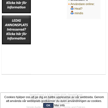
Användare online
:
Heat?
mindis
SimplePortal 2.3.8 © 2008-2026, SimplePortal
Cookies hjälper oss att ge dig en bättre upplevelse av vår webbsida. Genom
SMF 2.0.19
|
SMF © 2017
,
Simple Machines
att använda vår webbplats godkänner du även användningen av cookies.
SMFAds
for
Free Forums
Mer info
OK
Simple Audio Video Embedder
|
Terms and Policies