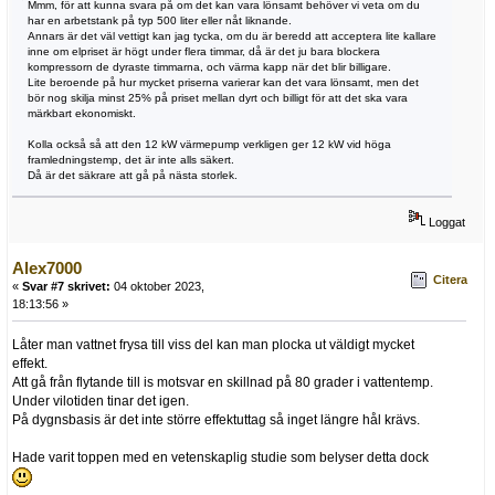
Mmm, för att kunna svara på om det kan vara lönsamt behöver vi veta om du
har en arbetstank på typ 500 liter eller nåt liknande.
Annars är det väl vettigt kan jag tycka, om du är beredd att acceptera lite kallare
inne om elpriset är högt under flera timmar, då är det ju bara blockera
kompressorn de dyraste timmarna, och värma kapp när det blir billigare.
Lite beroende på hur mycket priserna varierar kan det vara lönsamt, men det
bör nog skilja minst 25% på priset mellan dyrt och billigt för att det ska vara
märkbart ekonomiskt.
Kolla också så att den 12 kW värmepump verkligen ger 12 kW vid höga
framledningstemp, det är inte alls säkert.
Då är det säkrare att gå på nästa storlek.
Loggat
Alex7000
Citera
«
Svar #7 skrivet:
04 oktober 2023,
18:13:56 »
Låter man vattnet frysa till viss del kan man plocka ut väldigt mycket
effekt.
Att gå från flytande till is motsvar en skillnad på 80 grader i vattentemp.
Under vilotiden tinar det igen.
På dygnsbasis är det inte större effektuttag så inget längre hål krävs.
Hade varit toppen med en vetenskaplig studie som belyser detta dock