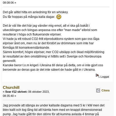
08:08:06 »
Det går alltid hitta en anledning för en whiskey.
Du får hoppas på många kalla dagar.
Det är väl lite det här jag vänder mig emot, att vi ska gå bakåt i
utvecklingen och tvingas anpassa oss efter "man made" elbrist som
resulterar i höga och flukuerande elpriser.
Vi hade ju ett robust CO2-fritt elproduktions-system som gav oss låga
elpriser året om, men nu är det förstört av drömmare som inte har
förmåga till konsekvenstänkande.
Sämre komfort, högre elpriser, mer CO2-utsläpp och ökad miljöförstöring
är resultatet av den omställning vi hittills sett i Sverige och Nordeuropa
generellt.
Kanske beror t.o.m kriget i Ukraina till delar på detta, om vi inte gjort oss
beroende av deras gas är det inte säkert de hade gått in i Ukraina.
Loggat
Churchill
Citera
«
Svar #12 skrivet:
06 oktober 2023,
08:35:40 »
Jag provade att stänga av under kallaste dagarna med 5 kr / kW men det
blev kallt och tog lång tid att hämta hem med en knappt dimensionerad
pump. Jag hade gått för den större för att kumma avlasta 4 timmar på