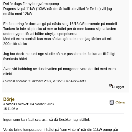
Det är dags för ny bergvärmepump.
Dagens ivt på 11kW (10kW när det är kallt ute vilket är för lite) vill jag
ersätta med 12kW.
En fundering är dock att gå på nästa steg 16/18kW beroende på modell.
Tanken är inte att plocka ut mer ur hålet per år men kunna skjuta lasten
under dygnet för att bättre utnyttja spotpriserna.
Med ett extra borrhål kan man såklart göra det men jag tänker att mitt
200m får räcka.
Jag har dock inte sett ngn studie på hur pass bra det funkar att tillfälligt
överlasta hålet.
Även vid laddning av duschvatten på morgonen vore det fint med extra
effekt.
«
Senast ändrad: 03 oktober 2023, 20:35:53 av Alex7000
»
Loggat
Börje__
Citera
«
Svar #1 skrivet:
04 oktober 2023,
15:11:05 »
Ingen som kan facit svarar..., så då försöker jag istället.
Vet du brine temperatuen i hålet på "sen vintern" när din 11kW pump går