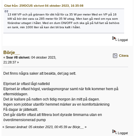
Citat från: 25fOCUS skrivet 04 oktober 2023, 16:35:08
13 kW VP och på gränsen för ditt hål för ca 35 W per meter Med en VP på 16
kW så bör det vara ca 285 meter för 35 W uttag. Men kan gå med om nya som
förändrar uttaget i hålet. Med en dum ON/OFF och ska gå på full fart så behövs
en tank, min 1000 liter så kan det bli bra kallt i hålet.
Loggat
Börje__
Citera
«
Svar #8 skrivet:
04 oktober 2023,
21:28:37 »
Det finns några saker att beakta, det jag sett.
Elpriset är oftast lågt nattetid
Elpriset är oftast högst, vardagsmorgnar samt när folk kommer hem på
eftermiddagen.
Det är kallare på natten och tidig morgon än mitt på dagen.
Ingen som jobbar utanför hemmet märker av en komfortsänkning
Få dagar är jättekallt.
Det går därför oftast att filtrera bort dyraste timmarna utan en
överdimensionerad pump
«
Senast ändrad: 05 oktober 2023, 00:45:39 av Börje__
»
Loggat