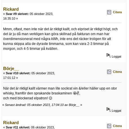
Rickard
Citera
«
Svar #9 skrivet:
05 oktober 2023,
16:35:10 »
Mmm, oftast, men inte när det är riktigt kallt, och elpriset är riktigt högt, och
det är ju då man verkligen kan göra skillnad på fakturan om man har
överdimensionerat med några kWh, inte ens det räcker troligen för att
kunna skippa alla de dyraste timmarna, som kan vara 2-3 timmar på
morgon, och 4-5 timmar på kvällen.
Loggat
Börje__
Citera
«
Svar #10 skrivet:
05 oktober 2023,
17:01:12 »
När det är riktigt kallt värmer man lite sockrat vin &/eller häller upp en stor
whisky, framför den sprakande braskaminen 🤩✌️,
och med blockerad elpatron! 😉
«
Senast ändrad: 05 oktober 2023, 17:04:10 av Börje__
»
Loggat
Rickard
Citera
«
Svar #11 skrivet:
06 oktober 2023,