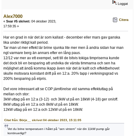
Loggat
Alex7000
Citera
«
Svar #5 skrivet:
04 oktober 2023,
17:59:35 »
Har en grad in när det är som kallast - december eller mars gav ganska
lika under riktigt kall period.
Tar man ut mer effekt lär brine sjunka lite mer men å andra sidan har man
ngt varmare berg än annars efter en lång paus.
12/12 var mer av ett exempel, sett till de bitvis tokiga timpriserna kunde
det dock bli en besparing att undvika de värsta timmarna och sen ha
möjlighet att ändå komma ikapp även när det är kallt och effektbehovet
skulle motsvara konstant drift på en 12:a. 20% tapp i verkningsgrad vs
200% besparing på elpris.
Det vore intressant att se COP jämförelse vid samma effektuttag på
mellan och stor:
3kW uttag på en 12:a (3-12) och 3kW ut på en 18kW (4-18) ger on/off.
8kW uttag på en 12:a och 8kW ut på en 18kW.
12kW uttag på en 12:a och 12kW ut på en 18kW.
Citat från: Börje__ skrivet 04 oktober 2023, 15:11:05
Vet du brine temperatuen i hålet på "sen vintern" när din 11kW pump går
kontinuerligt?