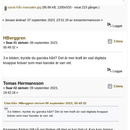
saxat från manualen.jpg
(85.66 kB, 1200x533 - visat 223 gånger.)
«
Senast ändrad: 07 september 2023, 23:51:18 av tomashermansson
»
Loggat
HBerggren
Citera
«
Svar #1 skrivet:
08 september 2023,
00:49:32 »
3:e bilden, tryckte du ganska hårt? Det är mer kraft än vad digitala
knappar kräver som man kanske är van vid.
Loggat
Tomas Hermansson
Citera
«
Svar #2 skrivet:
09 september 2023,
19:42:18 »
Citat från: HBerggren skrivet 08 september 2023, 00:49:32
3:e bilden, tryckte du ganska hårt? Det är mer kraft än vad digitala knappar
kräver som man kanske är van vid.
Knappen fjädrar lätt så jag tänker att den ej har läst ut. Kan kan öppna