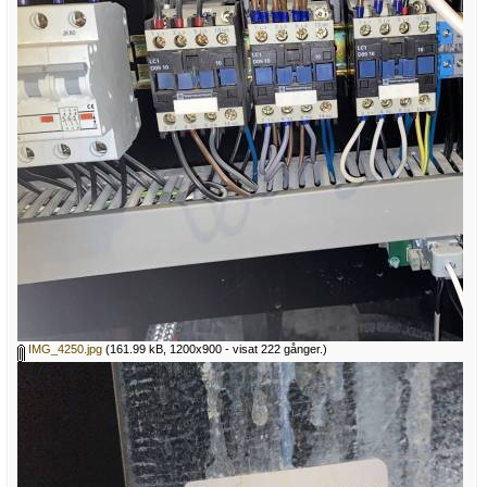
IMG_4250.jpg
(161.99 kB, 1200x900 - visat 222 gånger.)