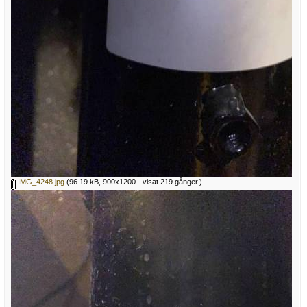
IMG_4248.jpg
(96.19 kB, 900x1200 - visat 219 gånger.)