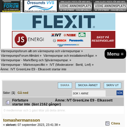
Värmepumpsforum allt om värmepump och värmepumpar
»
Menu ≡
VärmepumpsForum Allmänt
»
Värmepumpar och installationsfrågor.
»
Värmepumpar - Mark/Berg och Sjövärmepumpar.
»
Värmepumpar - Märkesspecifikt
»
IVT
(Moderatorer:
Bertil
,
Lmf
) »
Ämne:
IVT GreenLine E9 - Elkassett startar inte
SVARA
SKICKA ÄMNET
SKRIV UT
Sidor: [
1
]
Gå ned
Författare
Ämne: IVT GreenLine E9 - Elkassett
startar inte (läst 2162 gånger)
0 medlemmar och 1 gäst tittar på detta ämne.
tomashermansson
Citera
«
skrivet:
07 september 2023, 23:41:38 »