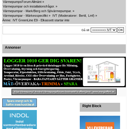
VärmepumpsForum Allmänt
»
Värmepumpar och installationsfrågor.
»
Värmepumpar - Mark/Berg och Sjövärmepumpar.
»
Värmepumpar - Märkesspecifikt
»
IVT
(Moderatorer:
Bertil
,
Lmf
) »
Ämne:
IVT GreenLine E9 - Elkassett startar inte
Gå till:
Annonser
Right Block