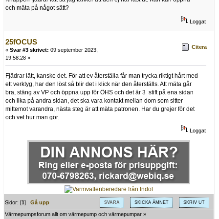
och mäta på något sätt?
Loggat
25fOCUS
Citera
«
Svar #3 skrivet:
09 september 2023,
19:58:28 »
Fjädrar lätt, kanske det. För att ev återställa får man trycka riktigt hårt med
ett verktyg, har den löst så blir det i klick när den återställs. Att mäta går
bra, stäng av VP och öppna upp för ÖHS och det är 3 stift på ena sidan
och lika på andra sidan, det ska vara kontakt mellan dom som sitter
mittemot varandra, nästa steg är att mäta patronen. Har du grejer för det
och vet hur man gör.
Loggat
Sidor: [
1
]
Gå upp
SVARA
SKICKA ÄMNET
SKRIV UT
Värmepumpsforum allt om värmepump och värmepumpar
»