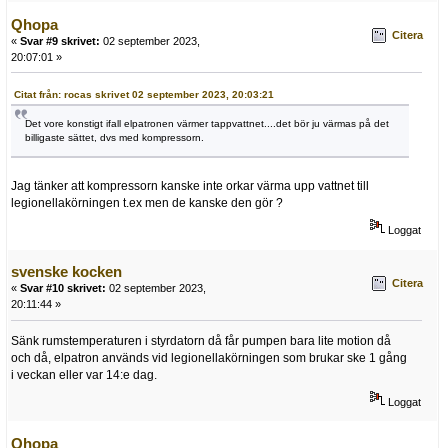
Qhopa
Citera
«
Svar #9 skrivet:
02 september 2023,
20:07:01 »
Citat från: rocas skrivet 02 september 2023, 20:03:21
Det vore konstigt ifall elpatronen värmer tappvattnet....det bör ju värmas på det
billigaste sättet, dvs med kompressorn.
Jag tänker att kompressorn kanske inte orkar värma upp vattnet till
legionellakörningen t.ex men de kanske den gör ?
Loggat
svenske kocken
Citera
«
Svar #10 skrivet:
02 september 2023,
20:11:44 »
Sänk rumstemperaturen i styrdatorn då får pumpen bara lite motion då
och då, elpatron används vid legionellakörningen som brukar ske 1 gång
i veckan eller var 14:e dag.
Loggat
Qhopa