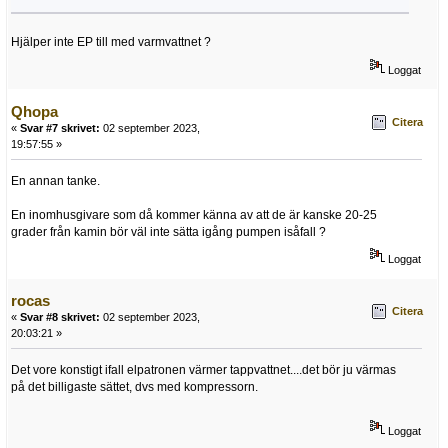
Hjälper inte EP till med varmvattnet ?
Loggat
Qhopa
Citera
«
Svar #7 skrivet:
02 september 2023,
19:57:55 »
En annan tanke.
En inomhusgivare som då kommer känna av att de är kanske 20-25
grader från kamin bör väl inte sätta igång pumpen isåfall ?
Loggat
rocas
Citera
«
Svar #8 skrivet:
02 september 2023,
20:03:21 »
Det vore konstigt ifall elpatronen värmer tappvattnet....det bör ju värmas
på det billigaste sättet, dvs med kompressorn.
Loggat