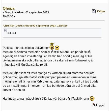
Qhopa
Citera
«
Svar #4 skrivet:
02 september 2023,
19:06:30 »
Citat från: Josth skrivet 02 september 2023, 18:56:20
Text text
Pelletsen är mitt minsta bekymmer
Men de är samma med elen som är låst till 50 öre i ett par år till så
egentligen är min investering i en kamin helt onödig men jag är lite
tävlingsmänniska och gillar att ändra på saker så min förbrukning är
något jag vill försöka sänka rejält.
Men de låter som att testa stänga av värmen till radiatorerna och låta
golvvärmen gå alternativt ställa pumpen på enbart varmvatten är mina
möjligheter att få ner min förbrukning. Låter ganska enkelt då jag trodde
de va inställningar i menyer m.m jag behövde göra en del åt med alla
kurvor hit och dit.
Har ingen annan något tips så får jag väl börja där ! Tack för svar
Loggat