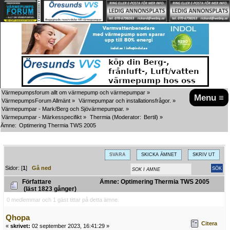
Värmepumpsforum allt om värmepump och värmepumpar
»
Menu ≡
VärmepumpsForum Allmänt
»
Värmepumpar och installationsfrågor.
»
Värmepumpar - Mark/Berg och Sjövärmepumpar.
»
Värmepumpar - Märkesspecifikt
»
Thermia
(Moderator:
Bertil
) »
Ämne:
Optimering Thermia TWS 2005
SVARA
SKICKA ÄMNET
SKRIV UT
Sidor: [
1
]
Gå ned
Författare
Ämne: Optimering Thermia TWS 2005
(läst 1823 gånger)
0 medlemmar och 1 gäst tittar på detta ämne.
Qhopa
Citera
«
skrivet:
02 september 2023, 16:41:29 »