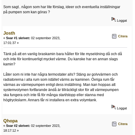
Som sagt.. någon som har lite förslag, ideer och eventuella inställningar
på pumpen som kan göras ?
Loggat
Josth
Citera
«
Svar #1 skrivet:
02 september 2023,
17:01:37 »
Tänk på att en vanlig braskamin bara håller för lite myseldning då och då
och inte för kontinuerligt mycket värme. Du kanske har en annan slags
kamin?
Låter som ni inte har några termostater alls? Stäng av golvvärmen och
radiatorerna i alla rum som istället värms av kaminen. Övriga rum får
värmas av värmepumpen enligt dess inställning. Man kan hoppas att
systemvolymen fortfarande ändå är tillräckligt stor för att värmepumpen
ska fungera och inte få för många start/stopp eller stanna med
högtryckslarm. Annars får ni installera en extra volymtank.
Loggat
Qhopa
Citera
«
Svar #2 skrivet:
02 september 2023,
18:17:12 »