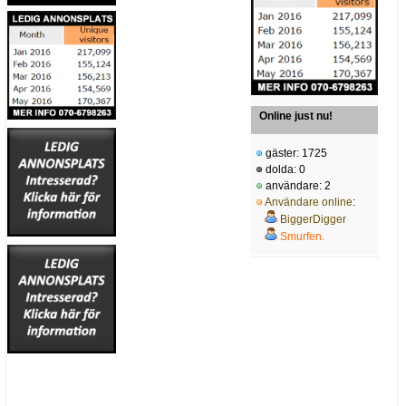
Online just nu!
gäster: 1725
dolda: 0
användare: 2
Användare online
:
BiggerDigger
Smurfen.