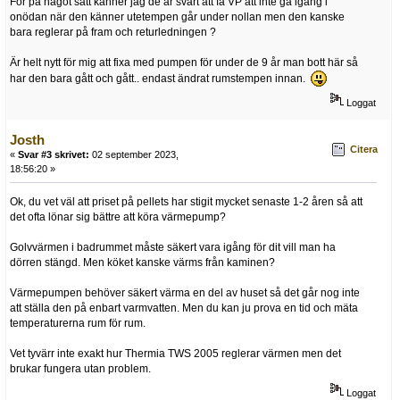
För på något sätt känner jag de är svårt att få VP att inte gå igång i
onödan när den känner utetempen går under nollan men den kanske
bara reglerar på fram och returledningen ?
Är helt nytt för mig att fixa med pumpen för under de 9 år man bott här så
har den bara gått och gått.. endast ändrat rumstempen innan.
Loggat
Josth
Citera
«
Svar #3 skrivet:
02 september 2023,
18:56:20 »
Ok, du vet väl att priset på pellets har stigit mycket senaste 1-2 åren så att
det ofta lönar sig bättre att köra värmepump?
Golvvärmen i badrummet måste säkert vara igång för dit vill man ha
dörren stängd. Men köket kanske värms från kaminen?
Värmepumpen behöver säkert värma en del av huset så det går nog inte
att ställa den på enbart varmvatten. Men du kan ju prova en tid och mäta
temperaturerna rum för rum.
Vet tyvärr inte exakt hur Thermia TWS 2005 reglerar värmen men det
brukar fungera utan problem.
Loggat