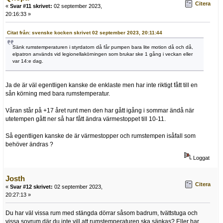
Citera
«
Svar #11 skrivet:
02 september 2023,
20:16:33 »
Citat från: svenske kocken skrivet 02 september 2023, 20:11:44
Sänk rumstemperaturen i styrdatorn då får pumpen bara lite motion då och då,
elpatron används vid legionellakörningen som brukar ske 1 gång i veckan eller
var 14:e dag.
Ja de är väl egentligen kanske de enklaste men har inte riktigt fått till en
sån körning med bara rumstemperatur.
Våran står på +17 året runt men den har gått igång i sommar ändå när
utetempen gått ner så har fått ändra värmestoppet till 10-11.
Så egentligen kanske de är värmestopper och rumstempen isåfall som
behöver ändras ?
Loggat
Josth
Citera
«
Svar #12 skrivet:
02 september 2023,
20:27:13 »
Du har väl vissa rum med stängda dörrar såsom badrum, tvättstuga och
vissa sovrum där du inte vill att rumstemperaturen ska sänkas? Eller har