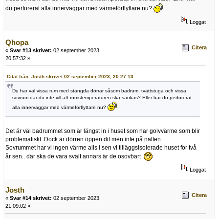
du perforerat alla innerväggar med värmeförflyttare nu?
Loggat
Qhopa
Citera
«
Svar #13 skrivet:
02 september 2023,
20:57:32 »
Citat från: Josth skrivet 02 september 2023, 20:27:13
Du har väl vissa rum med stängda dörrar såsom badrum, tvättstuga och vissa
sovrum där du inte vill att rumstemperaturen ska sänkas? Eller har du perforerat
alla innerväggar med värmeförflyttare nu?
Det är väl badrummet som är längst in i huset som har golvvärme som blir
problematiskt. Dock är dörren öppen dit men inte på natten.
Sovrummet har vi ingen värme alls i sen vi tilläggsisolerade huset för två
år sen.. där ska de vara svalt annars är de osovbart
Loggat
Josth
Citera
«
Svar #14 skrivet:
02 september 2023,
21:09:02 »