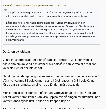
Citat från: Josth skrivet 02 september 2023, 17:01:37
Tänk på att en vanlig braskamin bara håller för lite myseldning då och då och
inte för kontinuerligt mycket värme. Du kanske har en annan slags kamin?
Låter som ni inte har några termostater alls? Stäng av golvvärmen och
radiatorerna i alla rum som istället värms av kaminen. Övriga rum får värmas av
värmepumpen enligt dess inställning. Man kan hoppas att systemvolymen
fortfarande ändå är tillräckligt stor för att värmepumpen ska fungera och inte få
för många start/stopp eller stanna med högtryckslarm. Annars får ni installera en
extra volymtank.
Det är en pelletskamin.
Vi har inga termostater mer än på radiatorerna som vi sköter. Men är
osäker på om de verkligen stänger sig helt så ingen värme alls men får
väl testa i vinter om inte annat.
När du säger stänga av golvvärmen är inte de dumt att inte de cirkulerar ?
Våran cirk.pump till golvvärmen står på året runt och går till golvvärmen
för de var så rörmokaren ville ha de för den mår bäst av de.
Men ideen att sätta pumpen på endast varmvatten är de dumt ? För jag
tror att värmen från kamin kan vi få upp på övervåningen av automatik när
värmen ändå flyttas ut till hallen där trappan upp är.