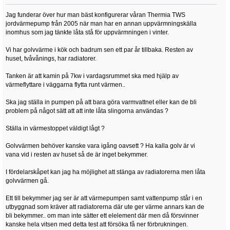
Jag funderar över hur man bäst konfigurerar våran Thermia TWS
jordvärmepump från 2005 när man har en annan uppvärmningskälla
inomhus som jag tänkte låta stå för uppvärmningen i vinter.
Vi har golvvärme i kök och badrum sen ett par år tillbaka. Resten av
huset, tvåvånings, har radiatorer.
Tanken är att kamin på 7kw i vardagsrummet ska med hjälp av
värmeflyttare i väggarna flytta runt värmen..
Ska jag ställa in pumpen på att bara göra varmvattnet eller kan de bli
problem på något sätt att att inte låta slingorna användas ?
Ställa in värmestoppet väldigt lågt ?
Golvvärmen behöver kanske vara igång oavsett ? Ha kalla golv är vi
vana vid i resten av huset så de är inget bekymmer.
I fördelarskåpet kan jag ha möjlighet att stänga av radiatorerna men låta
golvvärmen gå.
Ett till bekymmer jag ser är att värmepumpen samt vattenpump står i en
utbyggnad som kräver att radiatorerna där ute ger värme annars kan de
bli bekymmer.. om man inte sätter ett elelement där men då försvinner
kanske hela vitsen med detta test att försöka få ner förbrukningen.