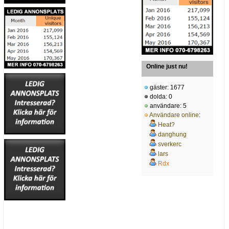
Online just nu!
gäster: 1677
dolda: 0
användare: 5
Användare online
:
Heat?
danghung
sverkerc
lars
Rdx