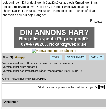
beteckningen. Då är det ingen idé att försöka laga och förmodligen finns
det inga reservdelar kvar. Köp en ny och helst av ett kvalitetfabrikat
såsom Daikin, Fuji/Fujitsu, Mitsubishi, Panasonic eller Toshiba så ökar
chansen att du blir nöjd i längden.
Loggat
Sidor: [
1
]
Gå upp
SVARA
SKICKA ÄMNET
SKRIV UT
Värmepumpsforum allt om värmepump och värmepumpar
»
VärmepumpsForum Allmänt
»
Värmepumpar och installationsfrågor.
(Moderatorer:
Bertil
,
purjo__
)
»
Ämne:
Felkod Electrolux ESD09HRA
Gå till:
Annonser