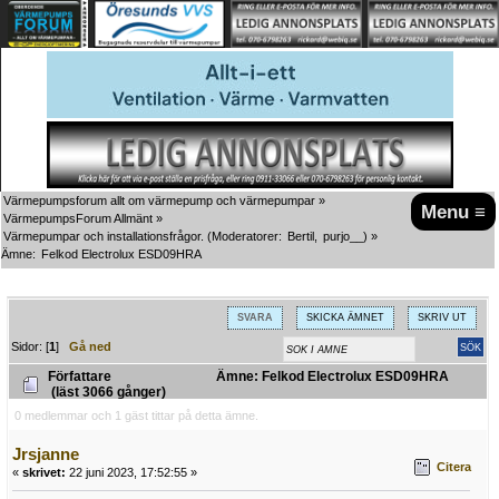
Värmepumpsforum allt om värmepump och värmepumpar
»
Menu ≡
VärmepumpsForum Allmänt
»
Värmepumpar och installationsfrågor.
(Moderatorer:
Bertil
,
purjo__
) »
Ämne:
Felkod Electrolux ESD09HRA
SVARA
SKICKA ÄMNET
SKRIV UT
Sidor: [
1
]
Gå ned
Författare
Ämne: Felkod Electrolux ESD09HRA
(läst 3066 gånger)
0 medlemmar och 1 gäst tittar på detta ämne.
Jrsjanne
Citera
«
skrivet:
22 juni 2023, 17:52:55 »