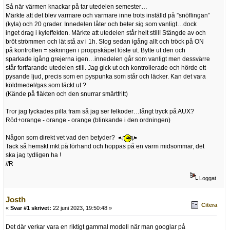
Så när värmen knackar på tar utedelen semester…
Märkte att det blev varmare och varmare inne trots inställd på ”snöflingan”
(kyla) och 20 grader. Innedelen låter och beter sig som vanligt…dock
inget drag i kyleffekten. Märkte att utedelen står helt still! Stängde av och
bröt strömmen och lät stå av i 1h. Slog sedan igång allt och tröck på ON
på kontrollen = säkringen i proppskåpet löste ut. Bytte ut den och
sparkade igång grejerna igen…innedelen går som vanligt men dessvärre
står fortfarande utedelen still. Jag gick ut och kontrollerade och hörde ett
pysande ljud, precis som en pyspunka som står och läcker. Kan det vara
köldmedel/gas som läckt ut ?
(Kände på fläkten och den snurrar smärtfritt)
Tror jag lyckades pilla fram så jag ser felkoder…långt tryck på AUX?
Röd+orange - orange - orange (blinkande i den ordningen)
Någon som direkt vet vad den betyder?
Tack så hemskt mkt på förhand och hoppas på en varm midsommar, det
ska jag tydligen ha !
//R
Loggat
Josth
Citera
«
Svar #1 skrivet:
22 juni 2023, 19:50:48 »
Det där verkar vara en riktigt gammal modell när man googlar på