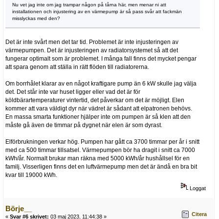
Nu vet jag inte om jag trampar någon på tårna här, men menar ni att
installationen och injustering av en värmepump är så pass svår att fackmän
misslyckas med den?
Det är inte svårt men det tar tid. Problemet är inte injusteringen av
värmepumpen. Det är injusteringen av radiatorsystemet så att det
fungerar optimalt som är problemet. I många fall finns det mycket pengar
att spara genom att ställa in rätt flöden till radiatorerna.
Om borrhålet klarar av en något kraftigare pump än 6 kW skulle jag välja
det. Det står inte var huset ligger eller vad det är för
köldbärartemperaturer vintertid, det påverkar om det är möjligt. Elen
kommer att vara väldigt dyr när vädret är sådant att elpatronen behövs.
En massa smarta funktioner hjälper inte om pumpen är så klen att den
måste gå även de timmar på dygnet när elen är som dyrast.
Elförbrukningen verkar hög. Pumpen har gått ca 3700 timmar per år i snitt
med ca 500 timmar tillsatsel. Värmepumpen bör ha dragit i snitt ca 7000
kWh/år. Normalt brukar man räkna med 5000 kWh/år hushållsel för en
familj. Visserligen finns det en luftvärmepump men det är ändå en bra bit
kvar till 19000 kWh.
Loggat
Börje__
Citera
«
Svar #6 skrivet:
03 maj 2023, 11:44:38 »