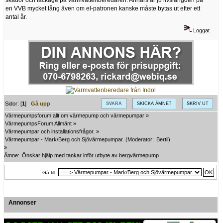
en VVB mycket lång även om el-patronen kanske måste bytas ut efter ett
antal år.
Loggat
Sidor: [
1
]
Gå upp
SVARA
SKICKA ÄMNET
SKRIV UT
Värmepumpsforum allt om värmepump och värmepumpar
»
VärmepumpsForum Allmänt
»
Värmepumpar och installationsfrågor.
»
Värmepumpar - Mark/Berg och Sjövärmepumpar.
(Moderator:
Bertil
)
»
Ämne:
Önskar hjälp med tankar inför utbyte av bergvärmepump
Gå till:
Annonser