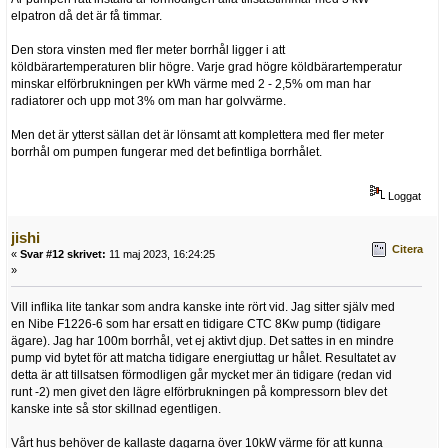
elpatron då det är få timmar.
Den stora vinsten med fler meter borrhål ligger i att
köldbärartemperaturen blir högre. Varje grad högre köldbärartemperatur
minskar elförbrukningen per kWh värme med 2 - 2,5% om man har
radiatorer och upp mot 3% om man har golvvärme.
Men det är ytterst sällan det är lönsamt att komplettera med fler meter
borrhål om pumpen fungerar med det befintliga borrhålet.
Loggat
jishi
Citera
«
Svar #12 skrivet:
11 maj 2023, 16:24:25
»
Vill inflika lite tankar som andra kanske inte rört vid. Jag sitter själv med
en Nibe F1226-6 som har ersatt en tidigare CTC 8Kw pump (tidigare
ägare). Jag har 100m borrhål, vet ej aktivt djup. Det sattes in en mindre
pump vid bytet för att matcha tidigare energiuttag ur hålet. Resultatet av
detta är att tillsatsen förmodligen går mycket mer än tidigare (redan vid
runt -2) men givet den lägre elförbrukningen på kompressorn blev det
kanske inte så stor skillnad egentligen.
Vårt hus behöver de kallaste dagarna över 10kW värme för att kunna