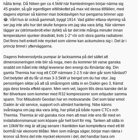
hålla temp. Då Niben ger ca 4.5kW när framledningen börjar närma sig
45 grader, så går egentligen eltillskottet på max vid dessa tillfällen, med
dagens elpriser så känner man bokstavligen hur pengarna brinner upp
😂. Vårt hus är också gammalt, byggt 1914. Vad gäller eltaxa-styrning så
ser jag inte alls hur det skulle fungera om jag ska vara ärlig. När värmen
lägger av (strömavbrott eller dylikt) så tar det inte många minuter innan
temperaturen sjunker drastiskt, trots 1-2" rör och stora gamla radiatorer.
Det finns helt enkelt inte mycket som värme kan ackumulera sig i. Det är i
princip timret i ytterväggarna.
Dagens frekvensstyrda pumpar är tacksamma på det sättet att
dimensioneringen inte blir så noga, men du kommer bli varse ganska
snabbt om hålet inte riktigt levererar den energi du förväntar dig. Din
gamla Thermia har nog ett COP närmare 2-2.5 när den går som hårdast?
Det betyder att du får ut max 3-3.5kW ur berget om du har otur. Jag
personligen siktar på att så småningom sätta in en Daikin geo 3, främst
pga dess breda effekt-spann. Men vem vet, lagom tills dess kanske det är
fler tillverkare som kommer med R32 kompressorer som erbjuder samma
spann. Tror Mitsubishi Geodan har en motsvarande. Det som talar emot
Daikin är väl service, support och allmänt hantering. Nibe känns
svårslagna om jag ska vara ärlig, har pillat på både nyare CTCs och
Thermia. Thermia är väl ganska nice men att man inte ens får med en
installationsmanual som köpare går helt bort för mig. Tanken att sätta in
en 10kW för mig är att jag senare i framtiden kan komplettera med ett till
borrhål när ekonomi tillåter. Men som många säger, börjar man räkna i
kronor så finns det inte mycket ekonomi i det, det handlar bara om