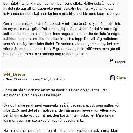
borrhålet inte lär klara en pump med högre effekt. Håller också med om
att det inte går att få någon ekonomi i ett extra borrhål. Med tanke på
luftvärmepumpen i källaren lär timmarna tillsatsel bli ännu lägre framöver.
Om alla termostater står på max och ventilerna är rätt strypta finns det inte
så mycket mer att göra. Det som möjligen återstår är när det är ordenligt
kallt ute kontrollera att det inte finns några radiatorer där det inte är någon
märkbar temperaturskillnad mellan in- och utlopp. Det vill säg radiatorer
som så att säga kortsluter flödet. En sådan radiatore ger inte mycket mer
värme än en radiator med t.ex. 5 graders temperaturdifferens men gör att
pumpen får arbeta med onödigt hög returtemperatur.
Loggat
944_Driver
Citera
«
Svar #9 skrivet:
07 maj 2023, 10:04:53 »
Borra ett hål till och kör en större maskin så den orkar värma utan
elpatronen även den kallaste dagen.
Ska du ha lite rejält med varmvatten så är det separat vvb som gäller, kör
nibe 11x5 med det eller motsvarande från annan leverantör. Alternativt
behåll din extra vvb du har nu, den kostar inte mycket i el. Mina ungar
tömmer även min stora vvb om de får duscha fritt...
Ha inte så stor förbättringar på alla smarta funktioner i maskinerna. Man