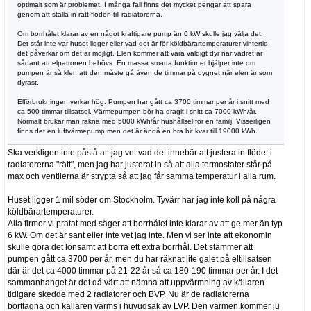
optimalt som är problemet. I många fall finns det mycket pengar att spara
genom att ställa in rätt flöden till radiatorerna.
Om borrhålet klarar av en något kraftigare pump än 6 kW skulle jag välja det.
Det står inte var huset ligger eller vad det är för köldbärartemperaturer vintertid,
det påverkar om det är möjligt. Elen kommer att vara väldigt dyr när vädret är
sådant att elpatronen behövs. En massa smarta funktioner hjälper inte om
pumpen är så klen att den måste gå även de timmar på dygnet när elen är som
dyrast.
Elförbrukningen verkar hög. Pumpen har gått ca 3700 timmar per år i snitt med
ca 500 timmar tillsatsel. Värmepumpen bör ha dragit i snitt ca 7000 kWh/år.
Normalt brukar man räkna med 5000 kWh/år hushållsel för en familj. Visserligen
finns det en luftvärmepump men det är ändå en bra bit kvar till 19000 kWh.
Ska verkligen inte påstå att jag vet vad det innebär att justera in flödet i
radiatorerna "rätt", men jag har justerat in så att alla termostater står på
max och ventilerna är strypta så att jag får samma temperatur i alla rum.
Huset ligger 1 mil söder om Stockholm. Tyvärr har jag inte koll på några
köldbärartemperaturer.
Alla firmor vi pratat med säger att borrhålet inte klarar av att ge mer än typ
6 kW. Om det är sant eller inte vet jag inte. Men vi ser inte att ekonomin
skulle göra det lönsamt att borra ett extra borrhål. Det stämmer att
pumpen gått ca 3700 per år, men du har räknat lite galet på eltillsatsen
där är det ca 4000 timmar på 21-22 år så ca 180-190 timmar per år. I det
sammanhanget är det då värt att nämna att uppvärmning av källaren
tidigare skedde med 2 radiatorer och BVP. Nu är de radiatorerna
borttagna och källaren värms i huvudsak av LVP. Den värmen kommer ju