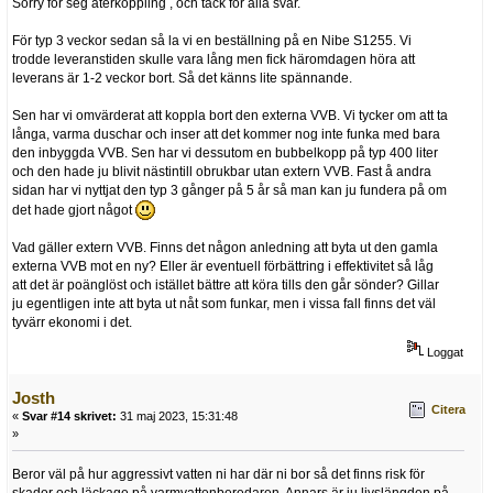
Sorry för seg återkoppling , och tack för alla svar.
För typ 3 veckor sedan så la vi en beställning på en Nibe S1255. Vi
trodde leveranstiden skulle vara lång men fick häromdagen höra att
leverans är 1-2 veckor bort. Så det känns lite spännande.
Sen har vi omvärderat att koppla bort den externa VVB. Vi tycker om att ta
långa, varma duschar och inser att det kommer nog inte funka med bara
den inbyggda VVB. Sen har vi dessutom en bubbelkopp på typ 400 liter
och den hade ju blivit nästintill obrukbar utan extern VVB. Fast å andra
sidan har vi nyttjat den typ 3 gånger på 5 år så man kan ju fundera på om
det hade gjort något
Vad gäller extern VVB. Finns det någon anledning att byta ut den gamla
externa VVB mot en ny? Eller är eventuell förbättring i effektivitet så låg
att det är poänglöst och istället bättre att köra tills den går sönder? Gillar
ju egentligen inte att byta ut nåt som funkar, men i vissa fall finns det väl
tyvärr ekonomi i det.
Loggat
Josth
Citera
«
Svar #14 skrivet:
31 maj 2023, 15:31:48
»
Beror väl på hur aggressivt vatten ni har där ni bor så det finns risk för
skador och läckage på varmvattenberedaren. Annars är ju livslängden på