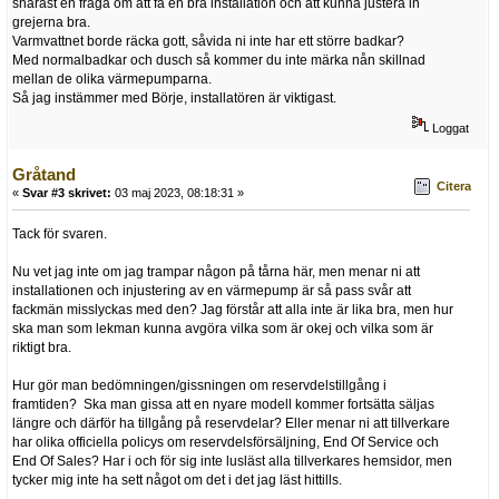
snarast en fråga om att få en bra installation och att kunna justera in
grejerna bra.
Varmvattnet borde räcka gott, såvida ni inte har ett större badkar?
Med normalbadkar och dusch så kommer du inte märka nån skillnad
mellan de olika värmepumparna.
Så jag instämmer med Börje, installatören är viktigast.
Loggat
Gråtand
Citera
«
Svar #3 skrivet:
03 maj 2023, 08:18:31 »
Tack för svaren.
Nu vet jag inte om jag trampar någon på tårna här, men menar ni att
installationen och injustering av en värmepump är så pass svår att
fackmän misslyckas med den? Jag förstår att alla inte är lika bra, men hur
ska man som lekman kunna avgöra vilka som är okej och vilka som är
riktigt bra.
Hur gör man bedömningen/gissningen om reservdelstillgång i
framtiden? Ska man gissa att en nyare modell kommer fortsätta säljas
längre och därför ha tillgång på reservdelar? Eller menar ni att tillverkare
har olika officiella policys om reservdelsförsäljning, End Of Service och
End Of Sales? Har i och för sig inte lusläst alla tillverkares hemsidor, men
tycker mig inte ha sett något om det i det jag läst hittills.