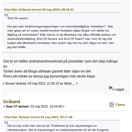
Citat från: Gråtand skrivet 03 maj 2023, 08:18:31
Tack för svaren.
Hur gör man bedömningen/gissningen om reservdelstillgång i framtiden? Ska
man gissa att en nyare modell kommer fortsätta säljas längre och därför ha
tillgång på reservdelar? Eller menar ni att tillverkare har olika officiella policys om
reservdelsförsäljning, End Of Service och End Of Sales? Har i och för sig inte
lusläst alla tillverkares hemsidor, men tycker mig inte ha sett något om det i det
jag läst hittills.
Det är en bättre andrahandsmarknad på produkter som det säljs många
av.
Tycker även att långa utökade garanti tider säjer en del.
Finns ett märke av dessa jag personligen inte skulle köpa.
«
Senast ändrad: 03 maj 2023, 11:56:15 av Börje__
»
Loggat
Gråtand
Citera
«
Svar #7 skrivet:
03 maj 2023, 16:04:08 »
Citat från: Roland skrivet 03 maj 2023, 09:17:48
Det är inte svårt men det tar tid. Problemet är inte injusteringen av
värmepumpen. Det är injusteringen av radiatorsystemet så att det fungerar