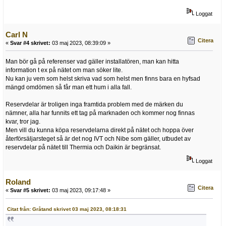
Loggat
Carl N
Citera
«
Svar #4 skrivet:
03 maj 2023, 08:39:09 »
Man bör gå på referenser vad gäller installatören, man kan hitta
information t ex på nätet om man söker lite.
Nu kan ju vem som helst skriva vad som helst men finns bara en hyfsad
mängd omdömen så får man ett hum i alla fall.
Reservdelar är troligen inga framtida problem med de märken du
nämner, alla har funnits ett tag på marknaden och kommer nog finnas
kvar, tror jag.
Men vill du kunna köpa reservdelarna direkt på nätet och hoppa över
återförsäljarsteget så är det nog IVT och Nibe som gäller, utbudet av
reservdelar på nätet till Thermia och Daikin är begränsat.
Loggat
Roland
Citera
«
Svar #5 skrivet:
03 maj 2023, 09:17:48 »
Citat från: Gråtand skrivet 03 maj 2023, 08:18:31