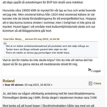
att stiga uppåt så avlastningen för BVP bör ändå vara märkbar.
Huruvida våra 19000 kWh är mycket för vår typ av hus och antal boende
vet jag inte. Men oisolerat trähus från 1924 med oisolerad källare är väl
kanske inte de bästa förutsättningarna för ett energieffektivt hus. Hoppas
att vi ska kunna isolera vinden i sommar, men i övrigt kan vi inte göra så
mycket. Huset ligger i ett område med kulturmiljöhistoriskt värde och sur
kommun så att tilläggsisolera går bort.
Citat från: Börje__ skrivet 03 maj 2023, 11:44:38
Det är en bättre andrahandsmarknad på produkter som det säljs många av.
Tycker även att långa utökade garanti tider säjer en del.
Finns ett märke av dessa jag personligen inte skulle köpa.
Vad är det för märka du inte skulle köpa? Om du inte vill skriva det här
öppet så får du gärna skicka ett meddelande direkt till mig.
Loggat
Roland
Citera
«
Svar #8 skrivet:
03 maj 2023, 16:46:54 »
Jo, det blev av någon oförklarlig anledning helt fel med tillsatstimmarna.
Förmodligen tänkte jag i kWh, första steget i elpatronen brukar vara 3 kW.
Med tanke på att huset ligger i Stockholmstrakten håller jag med om att