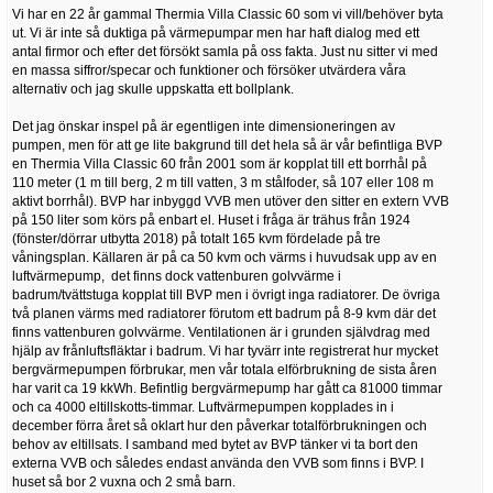
Vi har en 22 år gammal Thermia Villa Classic 60 som vi vill/behöver byta
ut. Vi är inte så duktiga på värmepumpar men har haft dialog med ett
antal firmor och efter det försökt samla på oss fakta. Just nu sitter vi med
en massa siffror/specar och funktioner och försöker utvärdera våra
alternativ och jag skulle uppskatta ett bollplank.
Det jag önskar inspel på är egentligen inte dimensioneringen av
pumpen, men för att ge lite bakgrund till det hela så är vår befintliga BVP
en Thermia Villa Classic 60 från 2001 som är kopplat till ett borrhål på
110 meter (1 m till berg, 2 m till vatten, 3 m stålfoder, så 107 eller 108 m
aktivt borrhål). BVP har inbyggd VVB men utöver den sitter en extern VVB
på 150 liter som körs på enbart el. Huset i fråga är trähus från 1924
(fönster/dörrar utbytta 2018) på totalt 165 kvm fördelade på tre
våningsplan. Källaren är på ca 50 kvm och värms i huvudsak upp av en
luftvärmepump, det finns dock vattenburen golvvärme i
badrum/tvättstuga kopplat till BVP men i övrigt inga radiatorer. De övriga
två planen värms med radiatorer förutom ett badrum på 8-9 kvm där det
finns vattenburen golvvärme. Ventilationen är i grunden självdrag med
hjälp av frånluftsfläktar i badrum. Vi har tyvärr inte registrerat hur mycket
bergvärmepumpen förbrukar, men vår totala elförbrukning de sista åren
har varit ca 19 kkWh. Befintlig bergvärmepump har gått ca 81000 timmar
och ca 4000 eltillskotts-timmar. Luftvärmepumpen kopplades in i
december förra året så oklart hur den påverkar totalförbrukningen och
behov av eltillsats. I samband med bytet av BVP tänker vi ta bort den
externa VVB och således endast använda den VVB som finns i BVP. I
huset så bor 2 vuxna och 2 små barn.