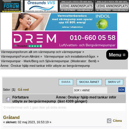
Värmepumpsforum allt om värmepump och värmepumpar
»
Menu ≡
VärmepumpsForum Allmänt
»
Värmepumpar och installationsfrågor.
»
Värmepumpar - Mark/Berg och Sjövärmepumpar.
(Moderator:
Bertil
) »
Ämne:
Önskar hjälp med tankar inför utbyte av bergvärmepump
SVARA
SKICKA ÄMNET
SKRIV UT
Sidor: [
1
]
Gå ned
Författare
Ämne: Önskar hjälp med tankar inför
utbyte av bergvärmepump (läst 4309 gånger)
0 medlemmar och 1 gäst tittar på detta ämne.
Gråtand
Citera
«
skrivet:
02 maj 2023, 16:53:19 »