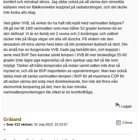
komfort och minskad stress. Jag siktar också på att värma den oinredda
källaren med en fläktkonvektor kopplad på radiatorslingan, och det skulle
inte funka alls idag.
Vad gäller VVB, så verkar du ha haft rätt rejält med varmvatten tidigare?
Att gå ner till 180l varmvatten som max håller 52 grader kommer bli en
stor skillnad. Vi är en familj om 2 vuxna och 2 tonåringar, och vattnet
räcker inte på långa vägar om alla vill duscha. På vintern när den
dessutom vill köra värme hela tiden så blir problemet dubbelt så stort. Om
du ändå har en fungerande VVB, hade jag behållit den, och kopplat i
serie med BVP. Sen kanske sänkt tempen i VVB till mer beskedliga 55-60
grader (inte lägre pga legionella) så den spetsar upp det så lite som
möjligt. Tänker att hålla temperatur på redan varmt vatten inte drar så
mycket el, och då tar BVP majoriteten av uppvärmningen. Man kan också
labba med att sänka varmvatten-tempen i BVP för att maximera COP för
att sedan värma det sista med direktverkande, tror inte det finns nån
ekonomisk besparing på det, men du kan minska
varmvattenprioriteringen lite vilket är en komfortfråga.
Loggat
Gråtand
Citera
«
Svar #13 skrivet:
31 maj 2023, 15:23:57
»