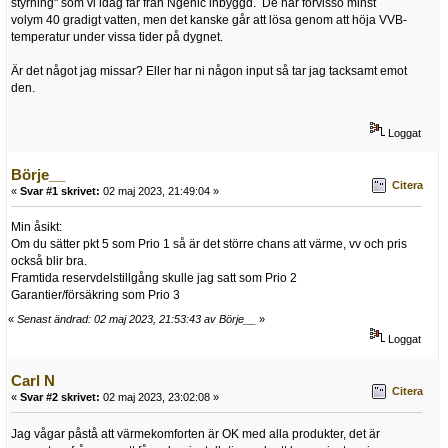
styrning" som vi idag får från Ngenic inbyggd. De har förvisso minst
volym 40 gradigt vatten, men det kanske går att lösa genom att höja VVB-
temperatur under vissa tider på dygnet.
Är det något jag missar? Eller har ni någon input så tar jag tacksamt emot
den.
Loggat
Börje__
Citera
«
Svar #1 skrivet:
02 maj 2023, 21:49:04 »
Min åsikt:
Om du sätter pkt 5 som Prio 1 så är det större chans att värme, vv och pris
också blir bra.
Framtida reservdelstillgång skulle jag satt som Prio 2
Garantier/försäkring som Prio 3
«
Senast ändrad: 02 maj 2023, 21:53:43 av Börje__
»
Loggat
Carl N
Citera
«
Svar #2 skrivet:
02 maj 2023, 23:02:08 »
Jag vågar påstå att värmekomforten är OK med alla produkter, det är