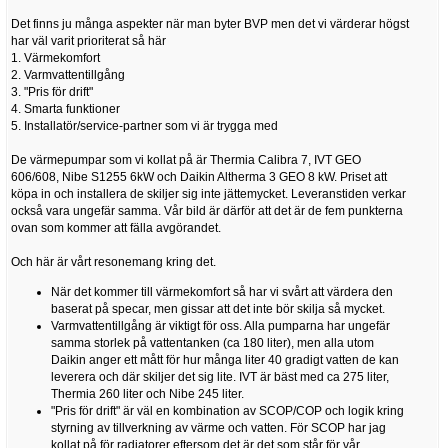
Det finns ju många aspekter när man byter BVP men det vi värderar högst
har väl varit prioriterat så här
1. Värmekomfort
2. Varmvattentillgång
3. "Pris för drift"
4. Smarta funktioner
5. Installatör/service-partner som vi är trygga med
De värmepumpar som vi kollat på är Thermia Calibra 7, IVT GEO
606/608, Nibe S1255 6kW och Daikin Altherma 3 GEO 8 kW. Priset att
köpa in och installera de skiljer sig inte jättemycket. Leveranstiden verkar
också vara ungefär samma. Vår bild är därför att det är de fem punkterna
ovan som kommer att fälla avgörandet.
Och här är vårt resonemang kring det.
När det kommer till värmekomfort så har vi svårt att värdera den
baserat på specar, men gissar att det inte bör skilja så mycket.
Varmvattentillgång är viktigt för oss. Alla pumparna har ungefär
samma storlek på vattentanken (ca 180 liter), men alla utom
Daikin anger ett mått för hur många liter 40 gradigt vatten de kan
leverera och där skiljer det sig lite. IVT är bäst med ca 275 liter,
Thermia 260 liter och Nibe 245 liter.
"Pris för drift" är väl en kombination av SCOP/COP och logik kring
styrning av tillverkning av värme och vatten. För SCOP har jag
kollat på för radiatorer eftersom det är det som står för vår