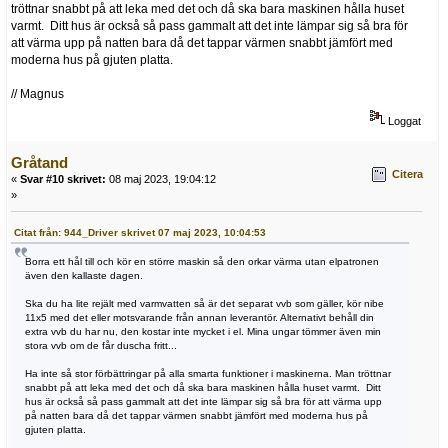
tröttnar snabbt på att leka med det och då ska bara maskinen hålla huset
varmt. Ditt hus är också så pass gammalt att det inte lämpar sig så bra för
att värma upp på natten bara då det tappar värmen snabbt jämfört med
moderna hus på gjuten platta.
// Magnus
Loggat
Gråtand
Citera
«
Svar #10 skrivet:
08 maj 2023, 19:04:12
»
Citat från: 944_Driver skrivet 07 maj 2023, 10:04:53
Borra ett hål till och kör en större maskin så den orkar värma utan elpatronen
även den kallaste dagen.
Ska du ha lite rejält med varmvatten så är det separat vvb som gäller, kör nibe
11x5 med det eller motsvarande från annan leverantör. Alternativt behåll din
extra vvb du har nu, den kostar inte mycket i el. Mina ungar tömmer även min
stora vvb om de får duscha fritt...
Ha inte så stor förbättringar på alla smarta funktioner i maskinerna. Man tröttnar
snabbt på att leka med det och då ska bara maskinen hålla huset varmt. Ditt
hus är också så pass gammalt att det inte lämpar sig så bra för att värma upp
på natten bara då det tappar värmen snabbt jämfört med moderna hus på
gjuten platta.