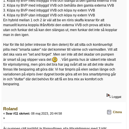
1. Köpa ny BVP med inbyggd VVB och slänga ut den gamla externa VVB
2. Köpa ny BVP med inbyggd VVB och behålla den gamla externa VVB
3. Köpa ny BVP med inbyggd VVB och köpa ny extern VVB
4. Köpa ny BVP utan inbyggd VVB och köpa ny extern VVB
En hybrid mellan 1 och 2 är väl att be en röris skaffa kranar för att
manuellt kunna koppla ifrån/förbi den externa VVB och prova att köra
utan och funkar det så kan den slängas ut, men funkar det inte så kopplar
man in den igen.
Har för lite tid (eller intresse för den delen) för att sitta och kontinuerligt
pilla med "smarta saker" när det kommer till värme och varmvatten. Vill att
det ska vara en "set and forget". Men ser inte att det skadar om pumpen
är smart så jag slipper vara det
. Vårt gamla hus är säkert inte idealt
för elprisstyrning, men görs det bra har jag svårt att se att det inte skulle
finnas lite besparing att göra där. Vi har timpris på elen sedan länge och
variationen på elpris över dygnet borde göra att en bra smartstyrning går
in och "duttar" där det behövs för att få en bra mix av komfort och
besparing.
Loggat
Roland
Citera
«
Svar #11 skrivet:
08 maj 2023, 20:44:58
»
Är pumpen rätt inställd är förmodligen alla tillsatstimmar med 3 kW