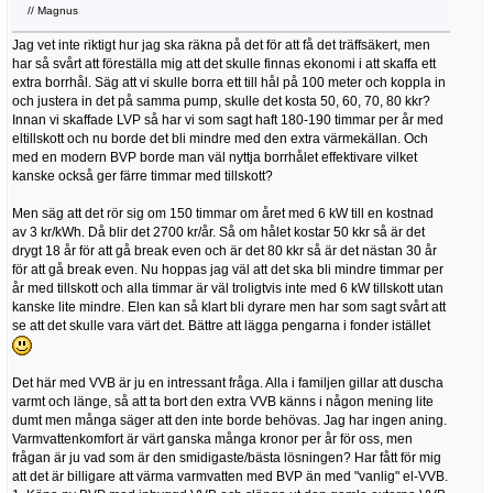
// Magnus
Jag vet inte riktigt hur jag ska räkna på det för att få det träffsäkert, men
har så svårt att föreställa mig att det skulle finnas ekonomi i att skaffa ett
extra borrhål. Säg att vi skulle borra ett till hål på 100 meter och koppla in
och justera in det på samma pump, skulle det kosta 50, 60, 70, 80 kkr?
Innan vi skaffade LVP så har vi som sagt haft 180-190 timmar per år med
eltillskott och nu borde det bli mindre med den extra värmekällan. Och
med en modern BVP borde man väl nyttja borrhålet effektivare vilket
kanske också ger färre timmar med tillskott?
Men säg att det rör sig om 150 timmar om året med 6 kW till en kostnad
av 3 kr/kWh. Då blir det 2700 kr/år. Så om hålet kostar 50 kkr så är det
drygt 18 år för att gå break even och är det 80 kkr så är det nästan 30 år
för att gå break even. Nu hoppas jag väl att det ska bli mindre timmar per
år med tillskott och alla timmar är väl troligtvis inte med 6 kW tillskott utan
kanske lite mindre. Elen kan så klart bli dyrare men har som sagt svårt att
se att det skulle vara värt det. Bättre att lägga pengarna i fonder istället
Det här med VVB är ju en intressant fråga. Alla i familjen gillar att duscha
varmt och länge, så att ta bort den extra VVB känns i någon mening lite
dumt men många säger att den inte borde behövas. Jag har ingen aning.
Varmvattenkomfort är värt ganska många kronor per år för oss, men
frågan är ju vad som är den smidigaste/bästa lösningen? Har fått för mig
att det är billigare att värma varmvatten med BVP än med "vanlig" el-VVB.