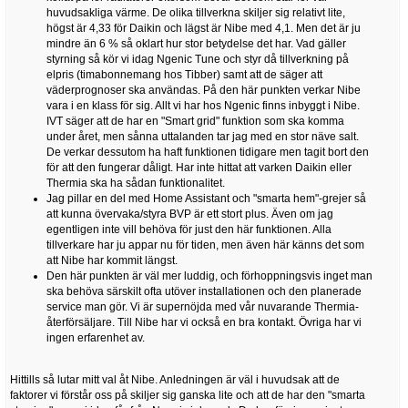
huvudsakliga värme. De olika tillverkna skiljer sig relativt lite,
högst är 4,33 för Daikin och lägst är Nibe med 4,1. Men det är ju
mindre än 6 % så oklart hur stor betydelse det har. Vad gäller
styrning så kör vi idag Ngenic Tune och styr då tillverkning på
elpris (timabonnemang hos Tibber) samt att de säger att
väderprognoser ska användas. På den här punkten verkar Nibe
vara i en klass för sig. Allt vi har hos Ngenic finns inbyggt i Nibe.
IVT säger att de har en "Smart grid" funktion som ska komma
under året, men sånna uttalanden tar jag med en stor näve salt.
De verkar dessutom ha haft funktionen tidigare men tagit bort den
för att den fungerar dåligt. Har inte hittat att varken Daikin eller
Thermia ska ha sådan funktionalitet.
Jag pillar en del med Home Assistant och "smarta hem"-grejer så
att kunna övervaka/styra BVP är ett stort plus. Även om jag
egentligen inte vill behöva för just den här funktionen. Alla
tillverkare har ju appar nu för tiden, men även här känns det som
att Nibe har kommit längst.
Den här punkten är väl mer luddig, och förhoppningsvis inget man
ska behöva särskilt ofta utöver installationen och den planerade
service man gör. Vi är supernöjda med vår nuvarande Thermia-
återförsäljare. Till Nibe har vi också en bra kontakt. Övriga har vi
ingen erfarenhet av.
Hittills så lutar mitt val åt Nibe. Anledningen är väl i huvudsak att de
faktorer vi förstår oss på skiljer sig ganska lite och att de har den "smarta