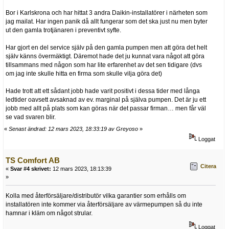
Bor i Karlskrona och har hittat 3 andra Daikin-installatörer i närheten som
jag mailat. Har ingen panik då allt fungerar som det ska just nu men byter
ut den gamla trotjänaren i preventivt syfte.
Har gjort en del service själv på den gamla pumpen men att göra det helt
själv känns övermäktigt. Däremot hade det ju kunnat vara något att göra
tillsammans med någon som har lite erfarenhet av det sen tidigare (dvs
om jag inte skulle hitta en firma som skulle vilja göra det)
Hade trott att ett sådant jobb hade varit positivt i dessa tider med långa
ledtider oavsett avsaknad av ev. marginal på själva pumpen. Det är ju ett
jobb med allt på plats som kan göras när det passar firman… men får väl
se vad svaren blir.
«
Senast ändrad: 12 mars 2023, 18:33:19 av Greyoso
»
Loggat
TS Comfort AB
Citera
«
Svar #4 skrivet:
12 mars 2023, 18:13:39
»
Kolla med återförsäljare/distributör vilka garantier som erhålls om
installatören inte kommer via återförsäljare av värmepumpen så du inte
hamnar i kläm om något strular.
Loggat