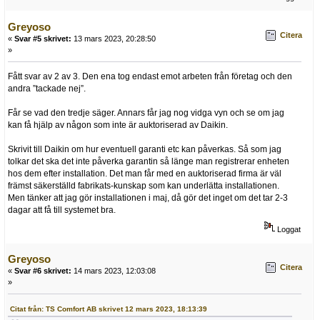
Greyoso
Citera
«
Svar #5 skrivet:
13 mars 2023, 20:28:50
»
Fått svar av 2 av 3. Den ena tog endast emot arbeten från företag och den
andra ”tackade nej”.
Får se vad den tredje säger. Annars får jag nog vidga vyn och se om jag
kan få hjälp av någon som inte är auktoriserad av Daikin.
Skrivit till Daikin om hur eventuell garanti etc kan påverkas. Så som jag
tolkar det ska det inte påverka garantin så länge man registrerar enheten
hos dem efter installation. Det man får med en auktoriserad firma är väl
främst säkerställd fabrikats-kunskap som kan underlätta installationen.
Men tänker att jag gör installationen i maj, då gör det inget om det tar 2-3
dagar att få till systemet bra.
Loggat
Greyoso
Citera
«
Svar #6 skrivet:
14 mars 2023, 12:03:08
»
Citat från: TS Comfort AB skrivet 12 mars 2023, 18:13:39