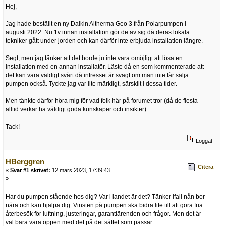
Hej,
Jag hade beställt en ny Daikin Altherma Geo 3 från Polarpumpen i
augusti 2022. Nu 1v innan installation gör de av sig då deras lokala
tekniker gått under jorden och kan därför inte erbjuda installation längre.
Segt, men jag tänker att det borde ju inte vara omöjligt att lösa en
installation med en annan installatör. Läste då en som kommenterade att
det kan vara väldigt svårt då intresset är svagt om man inte får sälja
pumpen också. Tyckte jag var lite märkligt, särskilt i dessa tider.
Men tänkte därför höra mig för vad folk här på forumet tror (då de flesta
alltid verkar ha väldigt goda kunskaper och insikter)
Tack!
Loggat
HBerggren
Citera
«
Svar #1 skrivet:
12 mars 2023, 17:39:43
»
Har du pumpen stående hos dig? Var i landet är det? Tänker ifall nån bor
nära och kan hjälpa dig. Vinsten på pumpen ska bidra lite till att göra fria
återbesök för luftning, justeringar, garantiärenden och frågor. Men det är
väl bara vara öppen med det på det sättet som passar.