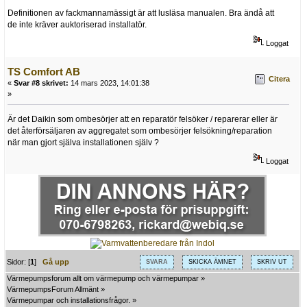
Definitionen av fackmannamässigt är att lusläsa manualen. Bra ändå att
de inte kräver auktoriserad installatör.
Loggat
TS Comfort AB
Citera
«
Svar #8 skrivet:
14 mars 2023, 14:01:38
»
Är det Daikin som ombesörjer att en reparatör felsöker / reparerar eller är
det återförsäljaren av aggregatet som ombesörjer felsökning/reparation
när man gjort själva installationen själv ?
Loggat
Sidor: [
1
]
Gå upp
SVARA
SKICKA ÄMNET
SKRIV UT
Värmepumpsforum allt om värmepump och värmepumpar
»
VärmepumpsForum Allmänt
»
Värmepumpar och installationsfrågor.
»