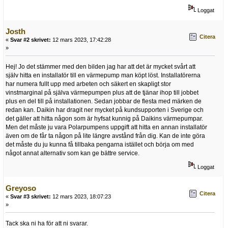
Loggat
Josth
Citera
«
Svar #2 skrivet:
12 mars 2023, 17:42:28
»
Hej! Jo det stämmer med den bilden jag har att det är mycket svårt att
själv hitta en installatör till en värmepump man köpt löst. Installatörerna
har numera fullt upp med arbeten och säkert en skapligt stor
vinstmarginal på själva värmepumpen plus att de tjänar ihop till jobbet
plus en del till på installationen. Sedan jobbar de flesta med märken de
redan kan. Daikin har dragit ner mycket på kundsupporten i Sverige och
det gäller att hitta någon som är hyfsat kunnig på Daikins värmepumpar.
Men det måste ju vara Polarpumpens uppgift att hitta en annan installatör
även om de får ta någon på lite längre avstånd från dig. Kan de inte göra
det måste du ju kunna få tillbaka pengarna istället och börja om med
något annat alternativ som kan ge bättre service.
Loggat
Greyoso
Citera
«
Svar #3 skrivet:
12 mars 2023, 18:07:23
»
Tack ska ni ha för att ni svarar.