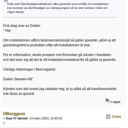
Kolla med återförsäljare/distributör vilka garantier som erhålls om installatören
inte kommer via återförsäljare av värmepumpen så du inte hamnar i kläm om
något strular.
Fick idag svar av Daikin:
” Hej
Om installationen utförs fackmannamässigt så gäller garantin, glöm ej att
garantiregistrera produkten efter att installationen är klar
För er information; skulle pumpen mot förmodan gå sönder i framtiden
och det visar sig att det är ett installationsrelaterat fel så gäller ej garantin.
Vänliga Hälsningar / Best regards
Daikin Sweden AB”
Kändes som det svaret jag väntade mig, är ju alltid så att handhavandefel
inte täcks av garanti.
Loggat
HBerggren
Citera
«
Svar #7 skrivet:
14 mars 2023, 12:43:42
»