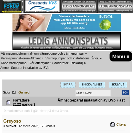
Värmepumpsforum allt om värmepump och värmepumpar
»
Menu ≡
VärmepumpsForum Allmänt
»
Värmepumpar och installationsfrågor.
»
Köpa värmepump - Vår offerttjänst.
(Moderator:
Rickard
) »
Ämne:
Separat installation av BVp
SVARA
SKICKA ÄMNET
SKRIV UT
Sidor: [
1
]
Gå ned
Författare
Ämne: Separat installation av BVp (läst
2122 gånger)
0 medlemmar och 1 gäst tittar på detta ämne.
Greyoso
Citera
«
skrivet:
12 mars 2023, 17:28:04 »