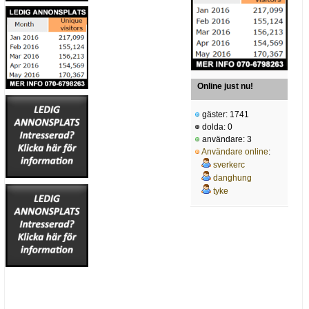
Online just nu!
gäster: 1741
dolda: 0
användare: 3
Användare online
:
sverkerc
danghung
tyke