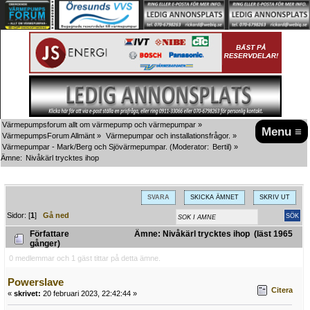
Värmepumpsforum allt om värmepump och värmepumpar
»
Menu ≡
VärmepumpsForum Allmänt
»
Värmepumpar och installationsfrågor.
»
Värmepumpar - Mark/Berg och Sjövärmepumpar.
(Moderator:
Bertil
) »
Ämne:
Nivåkärl trycktes ihop
SVARA
SKICKA ÄMNET
SKRIV UT
Sidor: [
1
]
Gå ned
Författare
Ämne: Nivåkärl trycktes ihop (läst 1965
gånger)
0 medlemmar och 1 gäst tittar på detta ämne.
Powerslave
Citera
«
skrivet:
20 februari 2023, 22:42:44 »