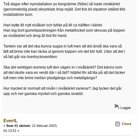
Två dagar efter nyinstallation av bergvärme (Nibe) så hade niväkärlet
(genomskinlig plast) skrynklats ihop rejält. Det fick bli elpatron istället tills
installatören kom.
Han bytte till nytt nivåkärl och fyllde på till ca hälften i kärlet.
Han tog bort gummipackningen från metalllocket som skruvas på toppen
av nivåkärlet och drog åt löst för hand.
Tanken var att det ska kunna sugas in luft men att det ändå ska vara så
tätt att brine inte kan läcka ut genom toppen om det blir fullt. Utan att det i
så fall går via övertrycksventilen.
Ska det verkligen komma luft den vägen in i nivåkärlet? Det känns som
att det skulle vara en ventil där i så fall? Istället för att lita på att det läcker
luft men inte brine mellan plastgänga och metallgänga?
Hur mycket är normalt att nivån i nivåkärlet varierar? Jag tycker det går
upp och ner ganska mycket och ganska snabbt.
Loggat
EvertL
Citera
«
Svar #1 skrivet:
21 februari 2023,
01:13:51 »