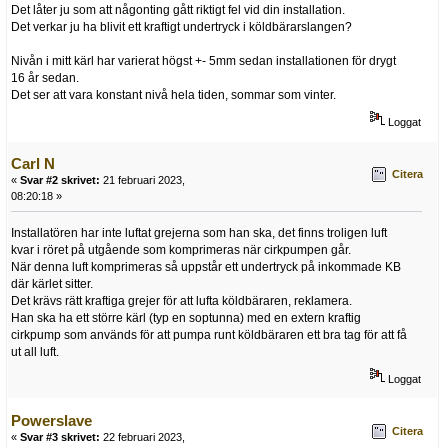
Det låter ju som att någonting gått riktigt fel vid din installation.
Det verkar ju ha blivit ett kraftigt undertryck i köldbärarslangen?
Nivån i mitt kärl har varierat högst +- 5mm sedan installationen för drygt
16 år sedan.
Det ser att vara konstant nivå hela tiden, sommar som vinter.
Loggat
Carl N
Citera
«
Svar #2 skrivet:
21 februari 2023,
08:20:18 »
Installatören har inte luftat grejerna som han ska, det finns troligen luft
kvar i röret på utgående som komprimeras när cirkpumpen går.
När denna luft komprimeras så uppstår ett undertryck på inkommade KB
där kärlet sitter.
Det krävs rätt kraftiga grejer för att lufta köldbäraren, reklamera.
Han ska ha ett större kärl (typ en soptunna) med en extern kraftig
cirkpump som används för att pumpa runt köldbäraren ett bra tag för att få
ut all luft.
Loggat
Powerslave
Citera
«
Svar #3 skrivet:
22 februari 2023,