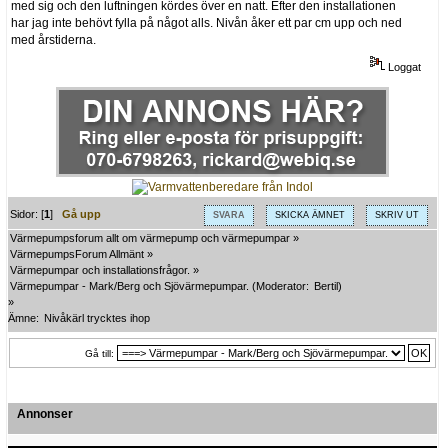
med sig och den luftningen kördes över en natt. Efter den installationen
har jag inte behövt fylla på något alls. Nivån åker ett par cm upp och ned
med årstiderna.
Loggat
Sidor: [
1
]
Gå upp
SVARA
SKICKA ÄMNET
SKRIV UT
Värmepumpsforum allt om värmepump och värmepumpar
»
VärmepumpsForum Allmänt
»
Värmepumpar och installationsfrågor.
»
Värmepumpar - Mark/Berg och Sjövärmepumpar.
(Moderator:
Bertil
)
»
Ämne:
Nivåkärl trycktes ihop
Gå till:
Annonser