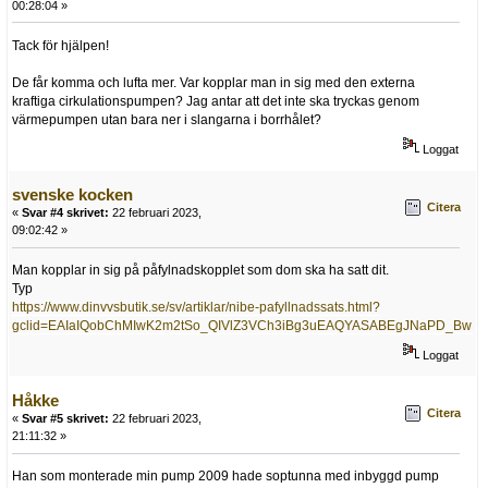
00:28:04 »
Tack för hjälpen!
De får komma och lufta mer. Var kopplar man in sig med den externa
kraftiga cirkulationspumpen? Jag antar att det inte ska tryckas genom
värmepumpen utan bara ner i slangarna i borrhålet?
Loggat
svenske kocken
Citera
«
Svar #4 skrivet:
22 februari 2023,
09:02:42 »
Man kopplar in sig på påfylnadskopplet som dom ska ha satt dit.
Typ
https://www.dinvvsbutik.se/sv/artiklar/nibe-pafyllnadssats.html?
gclid=EAIaIQobChMIwK2m2tSo_QIVlZ3VCh3iBg3uEAQYASABEgJNaPD_BwE
Loggat
Håkke
Citera
«
Svar #5 skrivet:
22 februari 2023,
21:11:32 »
Han som monterade min pump 2009 hade soptunna med inbyggd pump