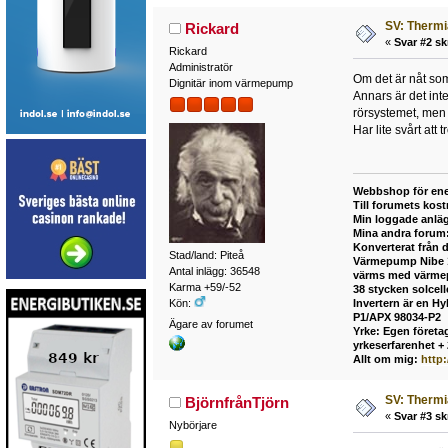
SV: Thermia
Rickard
«
Svar #2 sk
Rickard
Administratör
Om det är nåt som 
Dignitär inom värmepump
Annars är det int
rörsystemet, men 
Har lite svårt att
Webbshop för ene
Till forumets kost
Min loggade anlä
Mina andra forum
Konverterat från 
Stad/land: Piteå
Värmepump Nibe 12
Antal inlägg: 36548
värms med värmepu
Karma +59/-52
38 stycken solcel
Kön:
Invertern är en H
P1/APX 98034-P2
Ägare av forumet
Yrke: Egen företag
yrkeserfarenhet +
Allt om mig:
http
SV: Thermia
BjörnfrånTjörn
«
Svar #3 sk
Nybörjare