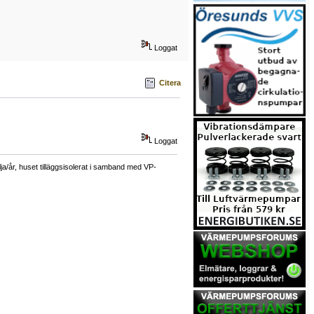
Loggat
Citera
Loggat
a/år, huset tilläggsisolerat i samband med VP-