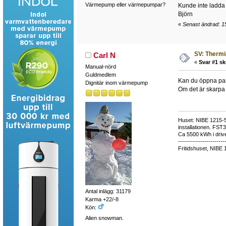
Värmepump eller värmepumpar?
Kunde inte ladda 
Björn
«
Senast ändrad: 15
SV: Thermia
Carl N
«
Svar #1 sk
Manual-nörd
Guldmedlem
Kan du öppna pane
Dignitär inom värmepump
Om det är skarpa 
Huset: NIBE 1215-5,
installationen. FST
Ca 5500 kWh i drive
-----------------------
Fritidshuset, NIBE 
Antal inlägg: 31179
Karma +22/-8
Kön:
Alien snowman.