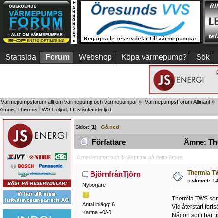
Startsida
Forum
Webshop
Köpa värmepump?
Sök
Värmepumpsforum allt om värmepump och värmepumpar
»
VärmepumpsForum Allmänt
»
Ämne:
Thermia TWS 8 oljud. Ett stånkande ljud. 
Sidor: [
1
]
Gå ned
Författare
Ämne: Ther
0 medlemmar och 1 gäst tittar på detta ämne.
Thermia TWS
BjörnfrånTjörn
«
skrivet:
14 
Nybörjare
Thermia TWS som g
Antal inlägg: 6
Vid återstart fort
Karma +0/-0
Någon som har ti