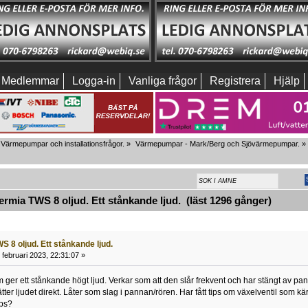
Medlemmar
Logga-in
Vanliga frågor
Registrera
Hjälp
Värmepumpar och installationsfrågor.
»
Värmepumpar - Mark/Berg och Sjövärmepumpar.
»
mia TWS 8 oljud. Ett stånkande ljud. (läst 1296 gånger)
 8 oljud. Ett stånkande ljud.
februari 2023, 22:31:07 »
er ett stånkande högt ljud. Verkar som att den slår frekvent och har stängt av pa
sätter ljudet direkt. Låter som slag i pannan/rören. Har fått tips om växelventil som kä
ps?