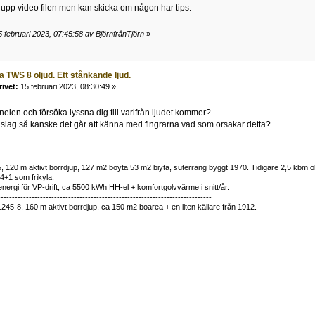
upp video filen men kan skicka om någon har tips.
 februari 2023, 07:45:58 av BjörnfrånTjörn
»
 TWS 8 oljud. Ett stånkande ljud.
rivet:
15 februari 2023, 08:30:49 »
len och försöka lyssna dig till varifrån ljudet kommer?
slag så kanske det går att känna med fingrarna vad som orsakar detta?
 120 m aktivt borrdjup, 127 m2 boyta 53 m2 biyta, suterräng byggt 1970. Tidigare 2,5 kbm olj
34+1 som frikyla.
nergi för VP-drift, ca 5500 kWh HH-el + komfortgolvvärme i snitt/år.
----------------------------------------------------------------------------
1245-8, 160 m aktivt borrdjup, ca 150 m2 boarea + en liten källare från 1912.