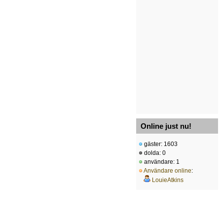
Online just nu!
gäster: 1603
dolda: 0
användare: 1
Användare online
:
LouieAtkins