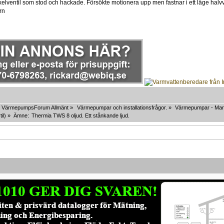
elventil som stod och hackade. Försökte motionera upp men fastnar i ett läge halvväg
örn
VärmepumpsForum Allmänt
»
Värmepumpar och installationsfrågor.
»
Värmepumpar - Mar
til
) »
Ämne:
Thermia TWS 8 oljud. Ett stånkande ljud. 