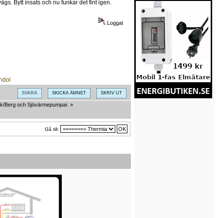
s. Bytt insats och nu funkar det fint igen.
Loggat
SVARA
SKICKA ÄMNET
SKRIV UT
k/Berg och Sjövärmepumpar.
»
Gå till: