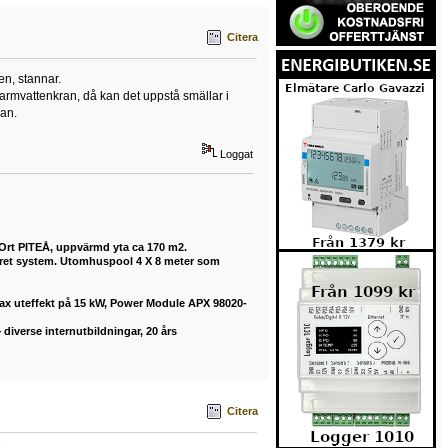
Citera
en, stannar.
varmvattenkran, då kan det uppstå smällar i
ran.
Loggat
 Ort PITEÅ, uppvärmd yta ca 170 m2.
buret system. Utomhuspool 4 X 8 meter som
max uteffekt på 15 kW, Power Module APX 98020-
diverse internutbildningar, 20 års
Citera