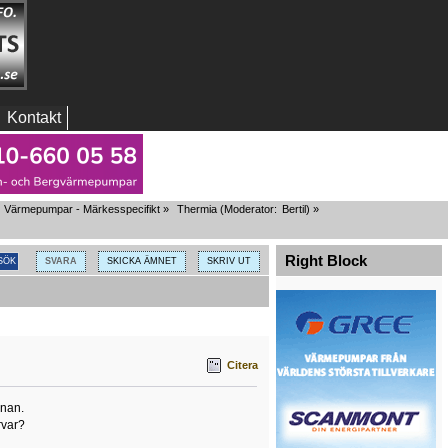
Kontakt
Värmepumpar - Märkesspecifikt
»
Thermia
(Moderator:
Bertil
) »
Right Block
SVARA
SKICKA ÄMNET
SKRIV UT
Citera
nnan.
rvar?