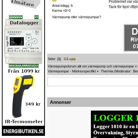
Problemet var väx
Antal inlägg: 6
Tack för tips! //Bj
Karma +0/-0
Värmepump eller värmepumpar?
Sidor: [
1
]
Gå upp
Värmepumpsforum allt om värmepump och värmepumpar
»
Värmepumpar - Märkesspecifikt
»
Thermia
(Moderator:
Ber
Annonser