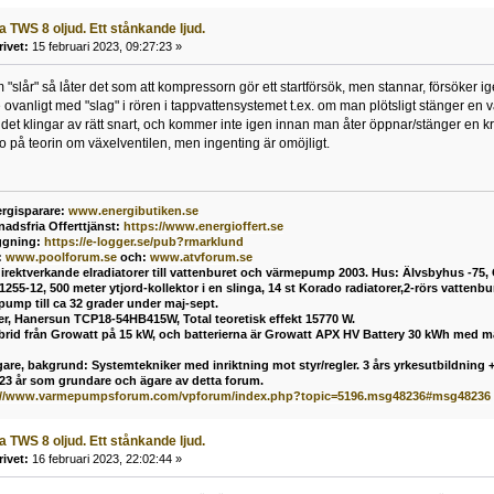
 TWS 8 oljud. Ett stånkande ljud.
rivet:
15 februari 2023, 09:27:23 »
"slår" så låter det som att kompressorn gör ett startförsök, men stannar, försöker ig
e ovanligt med "slag" i rören i tappvattensystemet t.ex. om man plötsligt stänger en 
det klingar av rätt snart, och kommer inte igen innan man åter öppnar/stänger en k
 tro på teorin om växelventilen, men ingenting är omöjligt.
rgisparare:
www.energibutiken.se
nadsfria Offerttjänst
:
https://www.energioffert.se
ggning:
https://e-logger.se/pub?rmarklund
:
www.poolforum.se
och:
www.atvforum.se
direktverkande elradiatorer till vattenburet och värmepump 2003. Hus: Älvsbyhus -75,
55-12, 500 meter ytjord-kollektor i en slinga, 14 st Korado radiatorer,2-rörs vatten
mp till ca 32 grader under maj-sept.
ler, Hanersun TCP18-54HB415W, Total teoretisk effekt 15770 W.
ybrid från Growatt på 15 kW, och batterierna är Growatt APX HV Battery 30 kWh med 
are, bakgrund: Systemtekniker med inriktning mot styr/regler. 3 års yrkesutbildning + 
 23 år som grundare och ägare av detta forum.
://www.varmepumpsforum.com/vpforum/index.php?topic=5196.msg48236#msg48236
 TWS 8 oljud. Ett stånkande ljud.
rivet:
16 februari 2023, 22:02:44 »