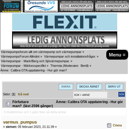
Värmepumpsforum allt om värmepump och värmepumpar
»
Menu ≡
VärmepumpsForum Allmänt
»
Värmepumpar och installationsfrågor.
»
Värmepumpar - Mark/Berg och Sjövärmepumpar.
»
Värmepumpar - Märkesspecifikt
»
Thermia
(Moderator:
Bertil
) »
Ämne:
Calibra OTA uppdatering - Hur gör man?
SVARA
SKICKA ÄMNET
SKRIV UT
Sidor: [
1
]
Gå ned
Författare
Ämne: Calibra OTA uppdatering - Hur gör
man? (läst 2596 gånger)
0 medlemmar och 1 gäst tittar på detta ämne.
varmus_pumpus
Citera
«
skrivet:
05 februari 2023, 21:11:39 »