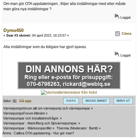
Om man gör OTA uppdateringen , följer alla inställningar med eller måste
man göra nya inställningar ?
Loggat
Dymo450
Citera
«
Svar #3 skrivet:
04 april 2023, 16:23:57 »
Alla inställningar som du tidigare har gjort sparas.
Loggat
Sidor: [
1
]
Gå upp
SVARA
SKICKA ÄMNET
SKRIV UT
Värmepumpsforum allt om värmepump och värmepumpar
»
VärmepumpsForum Allmänt
»
Värmepumpar och installationsfrågor.
»
Värmepumpar - Mark/Berg och Sjövärmepumpar.
»
Värmepumpar - Märkesspecifikt
»
Thermia
(Moderator:
Bertil
) »
Ämne:
Calibra OTA uppdatering - Hur gör man?