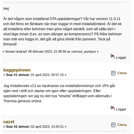
Hej
Är det någon som installerat OTA uppdateringar? Vår har version 11.0.11
och det finns en färskare när man loggar in med installatörskod. Är det ok
att installera eller behöver man göra något särskilt, som att sätta den i
visst läge innan (t.ex. av som stänger av kompressorn)? På Nibe behöver
man inte ens logga in, det går att göra direkt från panelen. Tack på
förhand!
«
Senast ändrad: 06 februari 2023, 21:48:56 av varmus_pumpus
»
Loggat
baggepinnen
Citera
«
Svar #1 skrivet:
01 april 2023, 09:57:15 »
Jag installerade v13 av mjukvaran via installatörsmenyn och VPn går
själv ned i drift och startar om igen efter uppdateringen. Efter
uppdateringen ser jag nu det nya "smarta" driftläget som alternativ i
Thermia genesis online.
Loggat
cazet
Citera
«
Svar #2 skrivet:
02 april 2023, 13:43:31 »