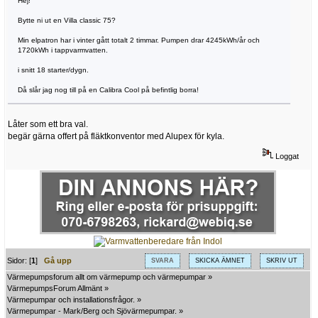
Hej!
Bytte ni ut en Villa classic 75?
Min elpatron har i vinter gått totalt 2 timmar. Pumpen drar 4245kWh/år och
1720kWh i tappvarmvatten.
i snitt 18 starter/dygn.
Då slår jag nog till på en Calibra Cool på befintlig borra!
Låter som ett bra val.
begär gärna offert på fläktkonventor med Alupex för kyla.
Loggat
Sidor: [
1
]
Gå upp
SVARA
SKICKA ÄMNET
SKRIV UT
Värmepumpsforum allt om värmepump och värmepumpar
»
VärmepumpsForum Allmänt
»
Värmepumpar och installationsfrågor.
»
Värmepumpar - Mark/Berg och Sjövärmepumpar.
»