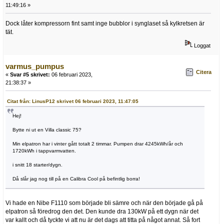
11:49:16 »
Dock låter kompressorn fint samt inge bubblor i synglaset så kylkretsen är
tät.
Loggat
varmus_pumpus
Citera
«
Svar #5 skrivet:
06 februari 2023,
21:38:37 »
Citat från: LinusP12 skrivet 06 februari 2023, 11:47:05
Hej!
Bytte ni ut en Villa classic 75?
Min elpatron har i vinter gått totalt 2 timmar. Pumpen drar 4245kWh/år och
1720kWh i tappvarmvatten.
i snitt 18 starter/dygn.
Då slår jag nog till på en Calibra Cool på befintlig borra!
Vi hade en Nibe F1110 som började bli sämre och när den började gå på
elpatron så föredrog den det. Den kunde dra 130kW på ett dygn när det
var kallt och då tyckte vi att nu är det dags att titta på något annat. Så fort