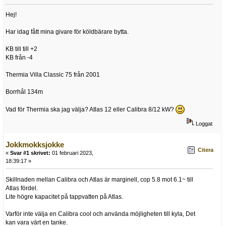
Hej!
Har idag fått mina givare för köldbärare bytta.
KB till till +2
KB från -4
Thermia Villa Classic 75 från 2001
Borrhål 134m
Vad för Thermia ska jag välja? Atlas 12 eller Calibra 8/12 kW?
Loggat
Jokkmokksjokke
Citera
«
Svar #1 skrivet:
01 februari 2023,
18:39:17 »
Skillnaden mellan Calibra och Atlas är marginell, cop 5.8 mot 6.1~ till
Atlas fördel.
Lite högre kapacitet på tappvatten på Atlas.
Varför inte välja en Calibra cool och använda möjligheten till kyla, Det
kan vara värt en tanke.