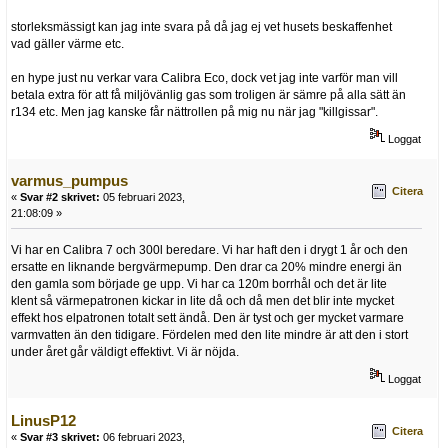
storleksmässigt kan jag inte svara på då jag ej vet husets beskaffenhet
vad gäller värme etc.
en hype just nu verkar vara Calibra Eco, dock vet jag inte varför man vill
betala extra för att få miljövänlig gas som troligen är sämre på alla sätt än
r134 etc. Men jag kanske får nättrollen på mig nu när jag "killgissar".
Loggat
varmus_pumpus
Citera
«
Svar #2 skrivet:
05 februari 2023,
21:08:09 »
Vi har en Calibra 7 och 300l beredare. Vi har haft den i drygt 1 år och den
ersatte en liknande bergvärmepump. Den drar ca 20% mindre energi än
den gamla som började ge upp. Vi har ca 120m borrhål och det är lite
klent så värmepatronen kickar in lite då och då men det blir inte mycket
effekt hos elpatronen totalt sett ändå. Den är tyst och ger mycket varmare
varmvatten än den tidigare. Fördelen med den lite mindre är att den i stort
under året går väldigt effektivt. Vi är nöjda.
Loggat
LinusP12
Citera
«
Svar #3 skrivet:
06 februari 2023,