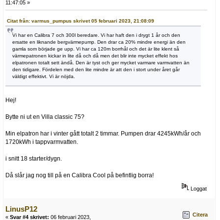
11:47:05 »
Citat från: varmus_pumpus skrivet 05 februari 2023, 21:08:09
Vi har en Calibra 7 och 300l beredare. Vi har haft den i drygt 1 år och den
ersatte en liknande bergvärmepump. Den drar ca 20% mindre energi än den
gamla som började ge upp. Vi har ca 120m borrhål och det är lite klent så
värmepatronen kickar in lite då och då men det blir inte mycket effekt hos
elpatronen totalt sett ändå. Den är tyst och ger mycket varmare varmvatten än
den tidigare. Fördelen med den lite mindre är att den i stort under året går
väldigt effektivt. Vi är nöjda.
Hej!
Bytte ni ut en Villa classic 75?
Min elpatron har i vinter gått totalt 2 timmar. Pumpen drar 4245kWh/år och
1720kWh i tappvarmvatten.
i snitt 18 starter/dygn.
Då slår jag nog till på en Calibra Cool på befintlig borra!
Loggat
LinusP12
Citera
«
Svar #4 skrivet:
06 februari 2023,