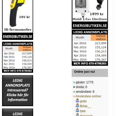
Online just nu!
gäster: 1775
dolda: 0
användare: 6
Användare online
:
gotis
Börje__
tyke
Hansson