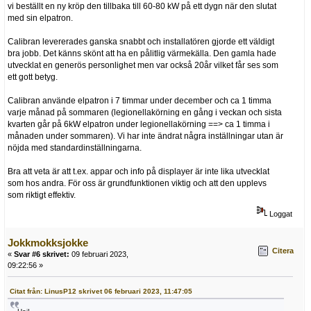
vi beställt en ny kröp den tillbaka till 60-80 kW på ett dygn när den slutat
med sin elpatron.
Calibran levererades ganska snabbt och installatören gjorde ett väldigt
bra jobb. Det känns skönt att ha en pålitlig värmekälla. Den gamla hade
utvecklat en generös personlighet men var också 20år vilket får ses som
ett gott betyg.
Calibran använde elpatron i 7 timmar under december och ca 1 timma
varje månad på sommaren (legionellakörning en gång i veckan och sista
kvarten går på 6kW elpatron under legionellakörning ==> ca 1 timma i
månaden under sommaren). Vi har inte ändrat några inställningar utan är
nöjda med standardinställningarna.
Bra att veta är att t.ex. appar och info på displayer är inte lika utvecklat
som hos andra. För oss är grundfunktionen viktig och att den upplevs
som riktigt effektiv.
Loggat
Jokkmokksjokke
Citera
«
Svar #6 skrivet:
09 februari 2023,
09:22:56 »
Citat från: LinusP12 skrivet 06 februari 2023, 11:47:05