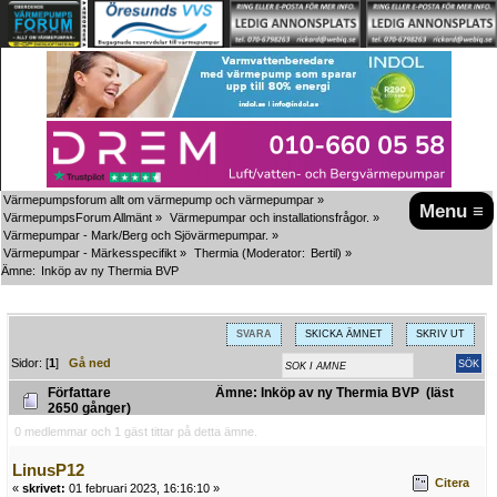
Värmepumpsforum allt om värmepump och värmepumpar
»
Menu ≡
VärmepumpsForum Allmänt
»
Värmepumpar och installationsfrågor.
»
Värmepumpar - Mark/Berg och Sjövärmepumpar.
»
Värmepumpar - Märkesspecifikt
»
Thermia
(Moderator:
Bertil
) »
Ämne:
Inköp av ny Thermia BVP
SVARA
SKICKA ÄMNET
SKRIV UT
Sidor: [
1
]
Gå ned
Författare
Ämne: Inköp av ny Thermia BVP (läst
2650 gånger)
0 medlemmar och 1 gäst tittar på detta ämne.
LinusP12
Citera
«
skrivet:
01 februari 2023, 16:16:10 »