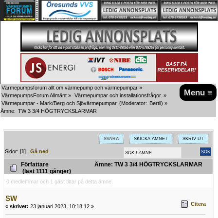
Värmepumpsforum allt om värmepump och värmepumpar
»
Menu ≡
VärmepumpsForum Allmänt
»
Värmepumpar och installationsfrågor.
»
Värmepumpar - Mark/Berg och Sjövärmepumpar.
(Moderator:
Bertil
) »
Ämne:
TW 3 3/4 HÖGTRYCKSLARMAR
SVARA
SKICKA ÄMNET
SKRIV UT
Sidor: [
1
]
Gå ned
Författare
Ämne: TW 3 3/4 HÖGTRYCKSLARMAR
(läst 1111 gånger)
0 medlemmar och 1 gäst tittar på detta ämne.
SW
Citera
«
skrivet:
23 januari 2023, 10:18:12 »