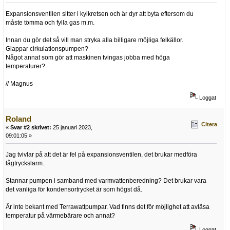
Expansionsventilen sitter i kylkretsen och är dyr att byta eftersom du
måste tömma och fylla gas m.m.
Innan du gör det så vill man stryka alla billigare möjliga felkällor.
Glappar cirkulationspumpen?
Något annat som gör att maskinen tvingas jobba med höga
temperaturer?
// Magnus
Loggat
Roland
Citera
«
Svar #2 skrivet:
25 januari 2023,
09:01:05 »
Jag tvivlar på att det är fel på expansionsventilen, det brukar medföra
lågtryckslarm.
Stannar pumpen i samband med varmvattenberedning? Det brukar vara
det vanliga för kondensortrycket är som högst då.
Är inte bekant med Terrawattpumpar. Vad finns det för möjlighet att avläsa
temperatur på värmebärare och annat?
Loggat