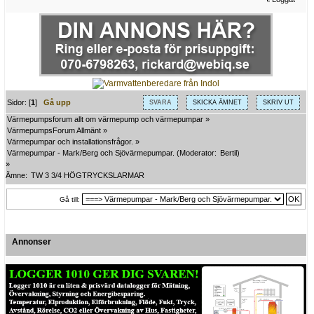
Sidor: [
1
]
Gå upp
SVARA
SKICKA ÄMNET
SKRIV UT
Värmepumpsforum allt om värmepump och värmepumpar
»
VärmepumpsForum Allmänt
»
Värmepumpar och installationsfrågor.
»
Värmepumpar - Mark/Berg och Sjövärmepumpar.
(Moderator:
Bertil
)
»
Ämne:
TW 3 3/4 HÖGTRYCKSLARMAR
Gå till:
Annonser