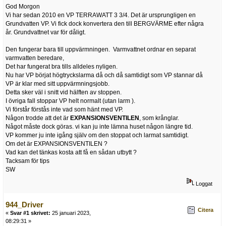
God Morgon
Vi har sedan 2010 en VP TERRAWATT 3 3/4. Det är ursprungligen en
Grundvatten VP. Vi fick dock konvertera den till BERGVÄRME efter några
år. Grundvattnet var för dåligt.
Den fungerar bara till uppvärmningen. Varmvattnet ordnar en separat
varmvatten beredare,
Det har fungerat bra tills alldeles nyligen.
Nu har VP börjat högtryckslarma då och då samtidigt som VP stannar då
VP är klar med sitt uppvärmningsjobb.
Detta sker väl i snitt vid hälften av stoppen.
I övriga fall stoppar VP helt normalt (utan larm ).
Vi förstår förstås inte vad som hänt med VP.
Någon trodde att det är
EXPANSIONSVENTILEN
, som krånglar.
Något måste dock göras. vi kan ju inte lämna huset någon längre tid.
VP kommer ju inte igång själv om den stoppat och larmat samtidigt.
Om det är EXPANSIONSVENTILEN ?
Vad kan det tänkas kosta att få en sådan utbytt ?
Tacksam för tips
SW
Loggat
944_Driver
Citera
«
Svar #1 skrivet:
25 januari 2023,
08:29:31 »