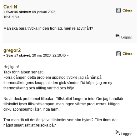
Carl N
Citera
«
Svar #6 skrivet:
09 januari 2023,
10:31:13 »
Man ska bara trycka in den tror jag, men relativt hårt?
Loggat
gregor2
Citera
«
Svar #7 skrivet:
20 maj 2023, 22:19:40 »
Hej igen!
Tack för hjälpen senast!
Förra gången detta problem uppstod tryckte jag så hårt på
thermosäkringens knapp att den gick sönder. Då köpte jag en ny
thermosäkring och allting var frid och fröjd!
Nu är dock problemet tillbaka.. Tillskottet fungerar inte. Om jag handkör
tillskottet lyser tillskottslampan, men ingen värme produceras. Någon
cirkulationspump låter. Inga larm.
Tror man då att det är själva tillskottet som ska bytas? Eller finns det
något smart sätt att felsöka på?
Loggat