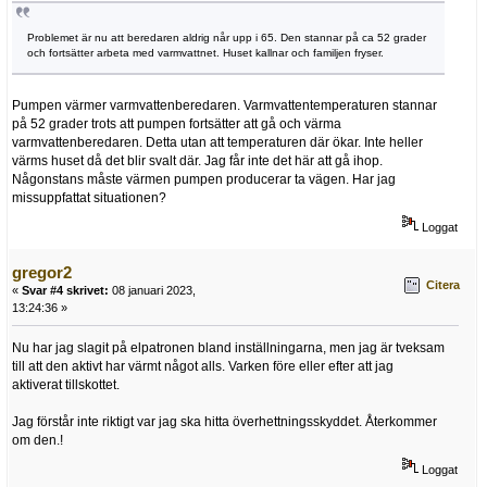
Problemet är nu att beredaren aldrig når upp i 65. Den stannar på ca 52 grader
och fortsätter arbeta med varmvattnet. Huset kallnar och familjen fryser.
Pumpen värmer varmvattenberedaren. Varmvattentemperaturen stannar
på 52 grader trots att pumpen fortsätter att gå och värma
varmvattenberedaren. Detta utan att temperaturen där ökar. Inte heller
värms huset då det blir svalt där. Jag får inte det här att gå ihop.
Någonstans måste värmen pumpen producerar ta vägen. Har jag
missuppfattat situationen?
Loggat
gregor2
Citera
«
Svar #4 skrivet:
08 januari 2023,
13:24:36 »
Nu har jag slagit på elpatronen bland inställningarna, men jag är tveksam
till att den aktivt har värmt något alls. Varken före eller efter att jag
aktiverat tillskottet.
Jag förstår inte riktigt var jag ska hitta överhettningsskyddet. Återkommer
om den.!
Loggat