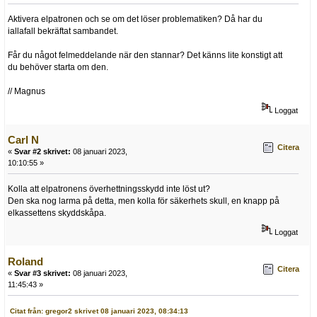
Aktivera elpatronen och se om det löser problematiken? Då har du
iallafall bekräftat sambandet.
Får du något felmeddelande när den stannar? Det känns lite konstigt att
du behöver starta om den.
// Magnus
Loggat
Carl N
Citera
«
Svar #2 skrivet:
08 januari 2023,
10:10:55 »
Kolla att elpatronens överhettningsskydd inte löst ut?
Den ska nog larma på detta, men kolla för säkerhets skull, en knapp på
elkassettens skyddskåpa.
Loggat
Roland
Citera
«
Svar #3 skrivet:
08 januari 2023,
11:45:43 »
Citat från: gregor2 skrivet 08 januari 2023, 08:34:13