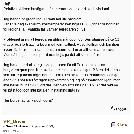
Hej!
Relativt nybliven husägare här i behov av er expertis och visdom!
Jag har en Ivt greenline HT som har lite problem.
Var 14:e dag ska varmvattentemperaturen höjas till 65, för att ta bort risk
för legionella. I vanliga fall värmer beredaren till 51.
Problemet är nu att beredaren aldrig når upp i 65. Den stannar på ca 52
grader och fortsätter arbeta med varmvattnet. Huset kallnar och familjen
fryser. Då brukar jag starta om pumpen, sedan är allt som vanligt igen.
Men då har ju inte temperaturen höjts på det att som är tänkt.
Jag har en period stängt av elpatronen för att få ut som mest av
bergvärmepumpen. Kanske har det med saken att göra? Men det känns
som att legionella-läget borde trumfa den avstängda elpatronen och gå
ändå? nu när felet återigen uppkommit slog jag på elpatronen igen, men
inte heller nu når vi 65 grader. Den verkar fastna på 51,9. Är det rent av
fel på något och inte bara en inställningsfråga?
Hur borde jag tänka och göra?
Loggat
944_Driver
Citera
«
Svar #1 skrivet:
08 januari 2023,
09:16:29 »