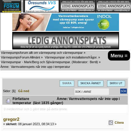
Värmepumpsforum allt om värmepump och värmepumpar
»
Menu ≡
VärmepumpsForum Allmänt
»
Värmepumpar och installationsfrågor.
»
Värmepumpar - Mark/Berg och Sjövärmepumpar.
(Moderator:
Bertil
) »
Ämne:
Varmvattenspets når inte upp i temperatur
SVARA
SKICKA ÄMNET
SKRIV UT
Sidor: [
1
]
Gå ned
Författare
Ämne: Varmvattenspets når inte upp i
temperatur (läst 1835 gånger)
0 medlemmar och 1 gäst tittar på detta ämne.
gregor2
Citera
«
skrivet:
08 januari 2023, 08:34:13 »