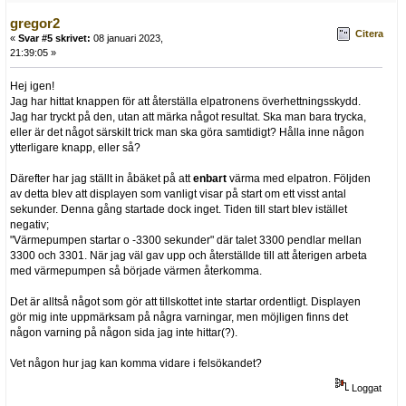
gregor2
Citera
«
Svar #5 skrivet:
08 januari 2023,
21:39:05 »
Hej igen!
Jag har hittat knappen för att återställa elpatronens överhettningsskydd.
Jag har tryckt på den, utan att märka något resultat. Ska man bara trycka,
eller är det något särskilt trick man ska göra samtidigt? Hålla inne någon
ytterligare knapp, eller så?
Därefter har jag ställt in åbäket på att
enbart
värma med elpatron. Följden
av detta blev att displayen som vanligt visar på start om ett visst antal
sekunder. Denna gång startade dock inget. Tiden till start blev istället
negativ;
"Värmepumpen startar o -3300 sekunder" där talet 3300 pendlar mellan
3300 och 3301. När jag väl gav upp och återställde till att återigen arbeta
med värmepumpen så började värmen återkomma.
Det är alltså något som gör att tillskottet inte startar ordentligt. Displayen
gör mig inte uppmärksam på några varningar, men möjligen finns det
någon varning på någon sida jag inte hittar(?).
Vet någon hur jag kan komma vidare i felsökandet?
Loggat