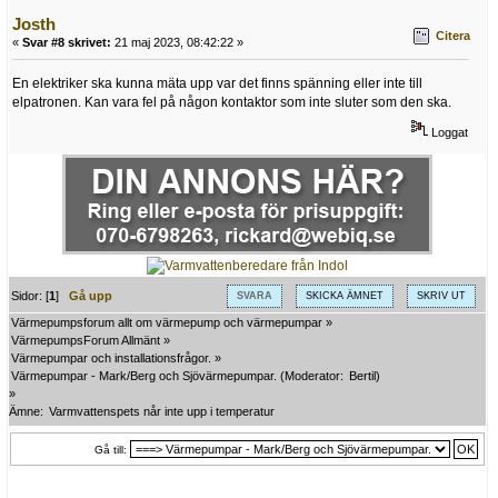
Josth
Citera
«
Svar #8 skrivet:
21 maj 2023, 08:42:22 »
En elektriker ska kunna mäta upp var det finns spänning eller inte till
elpatronen. Kan vara fel på någon kontaktor som inte sluter som den ska.
Loggat
Sidor: [
1
]
Gå upp
SVARA
SKICKA ÄMNET
SKRIV UT
Värmepumpsforum allt om värmepump och värmepumpar
»
VärmepumpsForum Allmänt
»
Värmepumpar och installationsfrågor.
»
Värmepumpar - Mark/Berg och Sjövärmepumpar.
(Moderator:
Bertil
)
»
Ämne:
Varmvattenspets når inte upp i temperatur
Gå till: