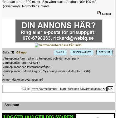
är redan borrat, 200 meter.. Ska värma suterränghus 100+100 m2
(välisolerat) i Norrbottens inland.
Loggat
Sidor: [
1
]
Gå upp
SVARA
SKICKA ÄMNET
SKRIV UT
Värmepumpsforum allt om värmepump och värmepumpar
»
VärmepumpsForum Allmänt
»
Värmepumpar och installationsfrågor.
»
Värmepumpar - Mark/Berg och Sjövärmepumpar.
(Moderator:
Bertil
)
»
Ämne:
Märke bergvärmepump?
Gå till:
Annonser