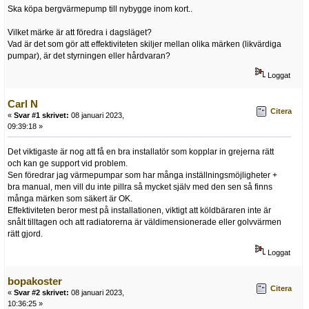
Ska köpa bergvärmepump till nybygge inom kort..
Vilket märke är att föredra i dagsläget?
Vad är det som gör att effektiviteten skiljer mellan olika märken (likvärdiga
pumpar), är det styrningen eller hårdvaran?
Loggat
Carl N
Citera
«
Svar #1 skrivet:
08 januari 2023,
09:39:18 »
Det viktigaste är nog att få en bra installatör som kopplar in grejerna rätt
och kan ge support vid problem.
Sen föredrar jag värmepumpar som har många inställningsmöjligheter +
bra manual, men vill du inte pillra så mycket själv med den sen så finns
många märken som säkert är OK.
Effektiviteten beror mest på installationen, viktigt att köldbäraren inte är
snålt tilltagen och att radiatorerna är väldimensionerade eller golvvärmen
rätt gjord.
Loggat
bopakoster
Citera
«
Svar #2 skrivet:
08 januari 2023,
10:36:25 »