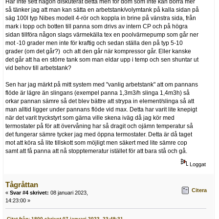
Har inte sett någon diskuterat detta men för dom som inte kan borra mer
så tänker jag att man kan sätta en arbetstank/volymtank på kalla sidan på
säg 100l typ Nibes modell 4-rör och koppla in brine på vänstra sida, från
mark i topp och botten till panna som drivs av intern CP och på högra
sidan tillföra någon slags värmekälla tex en poolvärmepump som går ner
mot -10 grader men inte för kraftig och sedan ställa den på typ 5-10
grader (om det går?) och att den går när kompressor går. Eller kanske
det går att ha en större tank som man eldar upp i temp och sen shuntar ut
vid behov till arbetstank?
Sen har jag märkt på mitt system med "vanlig arbetstank" att om pannans
flöde är lägre än slingans (exempel panna 1,3m3/h slinga 1,4m3h) så
orkar pannan sämre så det blev bättre att strypa in element/slinga så att
man alltid ligger under pannans flöde vid max. Detta har varit lite knepigt
när det varit tryckstyrt som gärna ville skena iväg då jag kör med
termostater på för att övervåning har så dragit och ojämn temperatur så
det fungerar sämre tycker jag med öppna termostater. Detta är då taget
mot att köra så lite tillskott som möjligt men säkert med lite sämre cop
samt att få panna att nå stopptemeratur istället för att bara stå och gå.
Loggat
Tågråttan
Citera
«
Svar #4 skrivet:
08 januari 2023,
14:23:00 »
Citat från: 1800 skrivet 07 januari 2023, 23:49:31