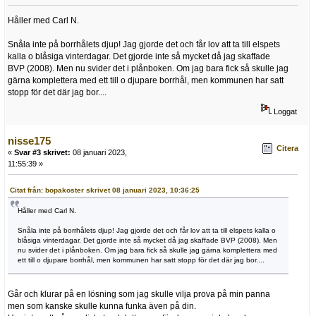
Håller med Carl N.
Snåla inte på borrhålets djup! Jag gjorde det och får lov att ta till elspets
kalla o blåsiga vinterdagar. Det gjorde inte så mycket då jag skaffade
BVP (2008). Men nu svider det i plånboken. Om jag bara fick så skulle jag
gärna komplettera med ett till o djupare borrhål, men kommunen har satt
stopp för det där jag bor....
Loggat
nisse175
Citera
«
Svar #3 skrivet:
08 januari 2023,
11:55:39 »
Citat från: bopakoster skrivet 08 januari 2023, 10:36:25
Håller med Carl N.
Snåla inte på borrhålets djup! Jag gjorde det och får lov att ta till elspets kalla o
blåsiga vinterdagar. Det gjorde inte så mycket då jag skaffade BVP (2008). Men
nu svider det i plånboken. Om jag bara fick så skulle jag gärna komplettera med
ett till o djupare borrhål, men kommunen har satt stopp för det där jag bor....
Går och klurar på en lösning som jag skulle vilja prova på min panna
men som kanske skulle kunna funka även på din.