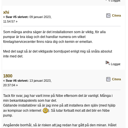
Loggat
xhi
Citera
«
Svar #5 skrivet:
09 januari 2023,
11:54:57 »
Som många andra säger är det installationen som är viktig, för alla
pumpar är bra idag och det handlar numera om vilket
företag/servicecenter finns nära dig och kemin er emellan.
Med det sagt så är det viktigaste borrdjupet enligt mig så snåla absolut
inte med det.
Loggat
1800
Citera
«
Svar #6 skrivet:
13 januari 2023,
20:37:04 »
Tack för svar, jag har varit inne på Nibe eftersom det är vanligt. Många i
min bekantskapskrets som har det.
Gällande installatörer så är jag inne på att installera den själv (med hjälp
av kompisar och internet
). Så lutar fortsatt mot att det blir en Nibe
pump.
Angående borrhål, så är risken att jag redan har gått på den minan. Hålet