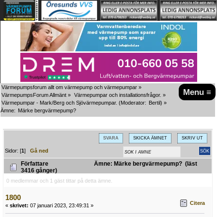
Värmepumpsforum allt om värmepump och värmepumpar
»
Menu ≡
VärmepumpsForum Allmänt
»
Värmepumpar och installationsfrågor.
»
Värmepumpar - Mark/Berg och Sjövärmepumpar.
(Moderator:
Bertil
) »
Ämne:
Märke bergvärmepump?
SVARA
SKICKA ÄMNET
SKRIV UT
Sidor: [
1
]
Gå ned
Författare
Ämne: Märke bergvärmepump? (läst
3416 gånger)
0 medlemmar och 1 gäst tittar på detta ämne.
1800
Citera
«
skrivet:
07 januari 2023, 23:49:31 »