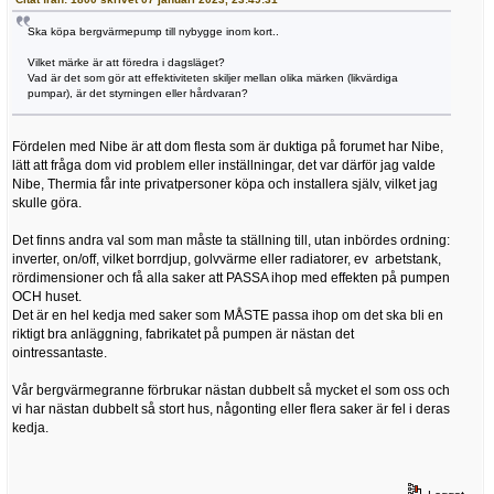
Ska köpa bergvärmepump till nybygge inom kort..
Vilket märke är att föredra i dagsläget?
Vad är det som gör att effektiviteten skiljer mellan olika märken (likvärdiga
pumpar), är det styrningen eller hårdvaran?
Fördelen med Nibe är att dom flesta som är duktiga på forumet har Nibe,
lätt att fråga dom vid problem eller inställningar, det var därför jag valde
Nibe, Thermia får inte privatpersoner köpa och installera själv, vilket jag
skulle göra.
Det finns andra val som man måste ta ställning till, utan inbördes ordning:
inverter, on/off, vilket borrdjup, golvvärme eller radiatorer, ev arbetstank,
rördimensioner och få alla saker att PASSA ihop med effekten på pumpen
OCH huset.
Det är en hel kedja med saker som MÅSTE passa ihop om det ska bli en
riktigt bra anläggning, fabrikatet på pumpen är nästan det
ointressantaste.
Vår bergvärmegranne förbrukar nästan dubbelt så mycket el som oss och
vi har nästan dubbelt så stort hus, någonting eller flera saker är fel i deras
kedja.