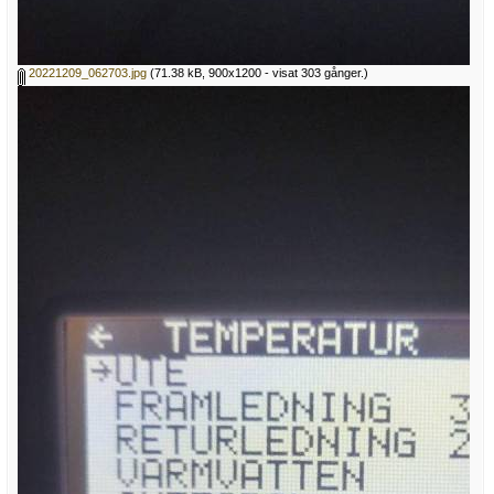
20221209_062703.jpg
(71.38 kB, 900x1200 - visat 303 gånger.)