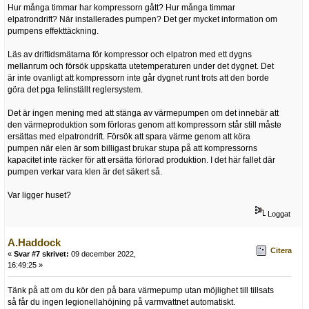
Hur många timmar har kompressorn gått? Hur många timmar
elpatrondrift? När installerades pumpen? Det ger mycket information om
pumpens effekttäckning.
Läs av driftidsmätarna för kompressor och elpatron med ett dygns
mellanrum och försök uppskatta utetemperaturen under det dygnet. Det
är inte ovanligt att kompressorn inte går dygnet runt trots att den borde
göra det pga felinställt reglersystem.
Det är ingen mening med att stänga av värmepumpen om det innebär att
den värmeproduktion som förloras genom att kompressorn står still måste
ersättas med elpatrondrift. Försök att spara värme genom att köra
pumpen när elen är som billigast brukar stupa på att kompressorns
kapacitet inte räcker för att ersätta förlorad produktion. I det här fallet där
pumpen verkar vara klen är det säkert så.
Var ligger huset?
Loggat
A.Haddock
Citera
«
Svar #7 skrivet:
09 december 2022,
16:49:25 »
Tänk på att om du kör den på bara värmepump utan möjlighet till tillsats
så får du ingen legionellahöjning på varmvattnet automatiskt.