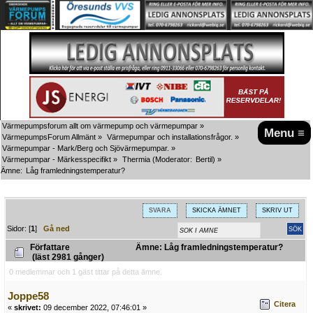
Värmepumpsforum allt om värmepump och värmepumpar
»
Menu ≡
VärmepumpsForum Allmänt
»
Värmepumpar och installationsfrågor.
»
Värmepumpar - Mark/Berg och Sjövärmepumpar.
»
Värmepumpar - Märkesspecifikt
»
Thermia
(Moderator:
Bertil
) »
Ämne:
Låg framledningstemperatur?
SVARA
SKICKA ÄMNET
SKRIV UT
Sidor: [
1
]
Gå ned
Författare
Ämne: Låg framledningstemperatur?
(läst 2981 gånger)
0 medlemmar och 1 gäst tittar på detta ämne.
Joppe58
Citera
«
skrivet:
09 december 2022, 07:46:01 »