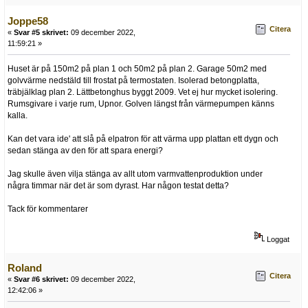
Joppe58
Citera
«
Svar #5 skrivet:
09 december 2022,
11:59:21 »
Huset är på 150m2 på plan 1 och 50m2 på plan 2. Garage 50m2 med
golvvärme nedstäld till frostat på termostaten. Isolerad betongplatta,
träbjälklag plan 2. Lättbetonghus byggt 2009. Vet ej hur mycket isolering.
Rumsgivare i varje rum, Upnor. Golven längst från värmepumpen känns
kalla.
Kan det vara ide' att slå på elpatron för att värma upp plattan ett dygn och
sedan stänga av den för att spara energi?
Jag skulle även vilja stänga av allt utom varmvattenproduktion under
några timmar när det är som dyrast. Har någon testat detta?
Tack för kommentarer
Loggat
Roland
Citera
«
Svar #6 skrivet:
09 december 2022,
12:42:06 »