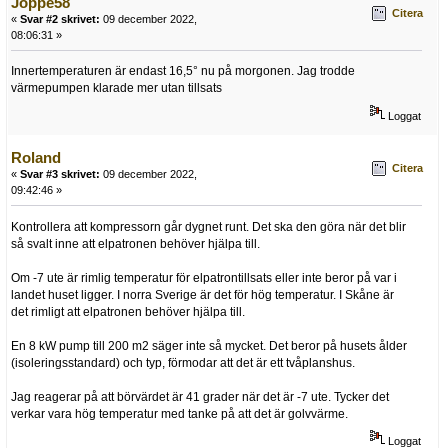
Joppe58
Citera
«
Svar #2 skrivet:
09 december 2022,
08:06:31 »
Innertemperaturen är endast 16,5° nu på morgonen. Jag trodde
värmepumpen klarade mer utan tillsats
Loggat
Roland
Citera
«
Svar #3 skrivet:
09 december 2022,
09:42:46 »
Kontrollera att kompressorn går dygnet runt. Det ska den göra när det blir
så svalt inne att elpatronen behöver hjälpa till.
Om -7 ute är rimlig temperatur för elpatrontillsats eller inte beror på var i
landet huset ligger. I norra Sverige är det för hög temperatur. I Skåne är
det rimligt att elpatronen behöver hjälpa till.
En 8 kW pump till 200 m2 säger inte så mycket. Det beror på husets ålder
(isoleringsstandard) och typ, förmodar att det är ett tvåplanshus.
Jag reagerar på att börvärdet är 41 grader när det är -7 ute. Tycker det
verkar vara hög temperatur med tanke på att det är golvvärme.
Loggat