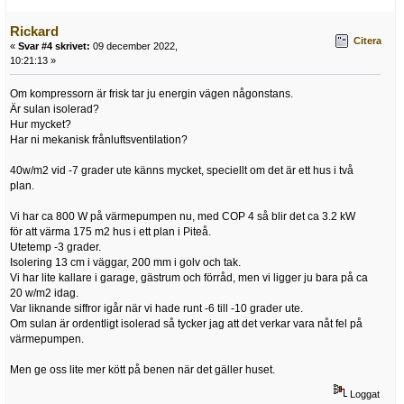
Rickard
Citera
«
Svar #4 skrivet:
09 december 2022,
10:21:13 »
Om kompressorn är frisk tar ju energin vägen någonstans.
Är sulan isolerad?
Hur mycket?
Har ni mekanisk frånluftsventilation?
40w/m2 vid -7 grader ute känns mycket, speciellt om det är ett hus i två
plan.
Vi har ca 800 W på värmepumpen nu, med COP 4 så blir det ca 3.2 kW
för att värma 175 m2 hus i ett plan i Piteå.
Utetemp -3 grader.
Isolering 13 cm i väggar, 200 mm i golv och tak.
Vi har lite kallare i garage, gästrum och förråd, men vi ligger ju bara på ca
20 w/m2 idag.
Var liknande siffror igår när vi hade runt -6 till -10 grader ute.
Om sulan är ordentligt isolerad så tycker jag att det verkar vara nåt fel på
värmepumpen.
Men ge oss lite mer kött på benen när det gäller huset.
Loggat