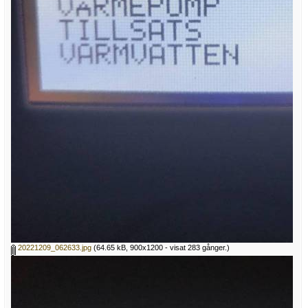
20221209_062633.jpg
(64.65 kB, 900x1200 - visat 283 gånger.)