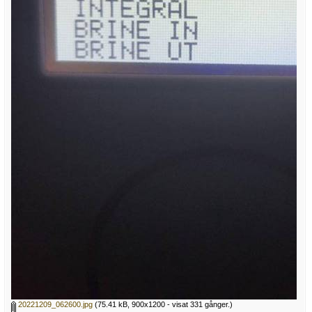
20221209_062600.jpg
(75.41 kB, 900x1200 - visat 331 gånger.)