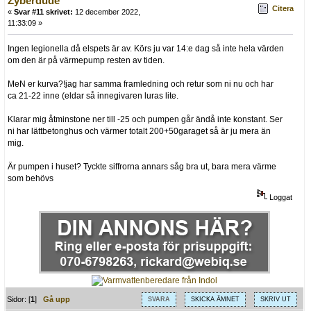
Zyberdude
Citera
«
Svar #11 skrivet:
12 december 2022,
11:33:09 »
Ingen legionella då elspets är av. Körs ju var 14:e dag så inte hela värden
om den är på värmepump resten av tiden.
MeN er kurva?!jag har samma framledning och retur som ni nu och har
ca 21-22 inne (eldar så innegivaren luras lite.
Klarar mig åtminstone ner till -25 och pumpen går ändå inte konstant. Ser
ni har lättbetonghus och värmer totalt 200+50garaget så är ju mera än
mig.
Är pumpen i huset? Tyckte siffrorna annars såg bra ut, bara mera värme
som behövs
Loggat
Sidor: [
1
]
Gå upp
SVARA
SKICKA ÄMNET
SKRIV UT