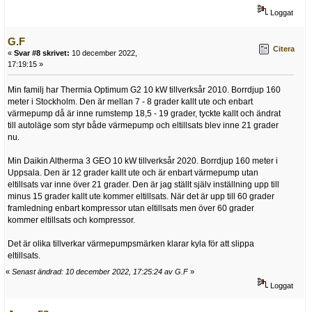
Loggat
G.F
Citera
«
Svar #8 skrivet:
10 december 2022,
17:19:15 »
Min familj har Thermia Optimum G2 10 kW tillverksår 2010. Borrdjup 160
meter i Stockholm. Den är mellan 7 - 8 grader kallt ute och enbart
värmepump då är inne rumstemp 18,5 - 19 grader, tyckte kallt och ändrat
till autoläge som styr både värmepump och eltillsats blev inne 21 grader
nu.
Min Daikin Altherma 3 GEO 10 kW tillverksår 2020. Borrdjup 160 meter i
Uppsala. Den är 12 grader kallt ute och är enbart värmepump utan
eltillsats var inne över 21 grader. Den är jag ställt själv inställning upp till
minus 15 grader kallt ute kommer eltillsats. När det är upp till 60 grader
framledning enbart kompressor utan eltillsats men över 60 grader
kommer eltillsats och kompressor.
Det är olika tillverkar värmepumpsmärken klarar kyla för att slippa
eltillsats.
«
Senast ändrad: 10 december 2022, 17:25:24 av G.F
»
Loggat