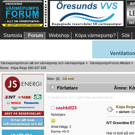
Startsida
Forum
Webshop
Köpa värmepump?
Sök
Värmepumpsforum allt om värmepump och värmepumpar
»
VärmepumpsForum Allmänt
»
Ämne:
Köpa Rego 600 637 638
Sidor: [
1
]
Gå ned
Författare
Ämne: Köp
0 medlemmar och 1 gäst tittar på detta ämne.
Köpa Rego
cashkill23
«
skrivet:
01
Nybörjare
IVT Greenline E7
Antal inlägg: 2
Karma +0/-0
Har ni koll på om