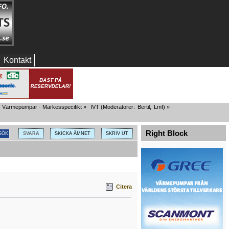
Kontakt
Värmepumpar - Märkesspecifikt
»
IVT
(Moderatorer:
Bertil
,
Lmf
) »
Right Block
SVARA
SKICKA ÄMNET
SKRIV UT
Citera