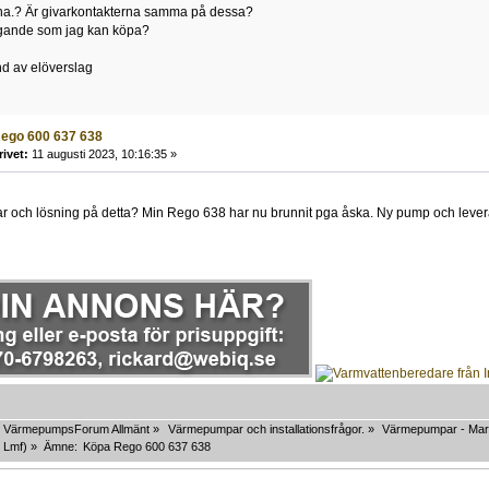
rna.? Är givarkontakterna samma på dessa?
gande som jag kan köpa?
d av elöverslag
ego 600 637 638
rivet:
11 augusti 2023, 10:16:35 »
ar och lösning på detta? Min Rego 638 har nu brunnit pga åska. Ny pump och leveran
VärmepumpsForum Allmänt
»
Värmepumpar och installationsfrågor.
»
Värmepumpar - Mar
,
Lmf
) »
Ämne:
Köpa Rego 600 637 638