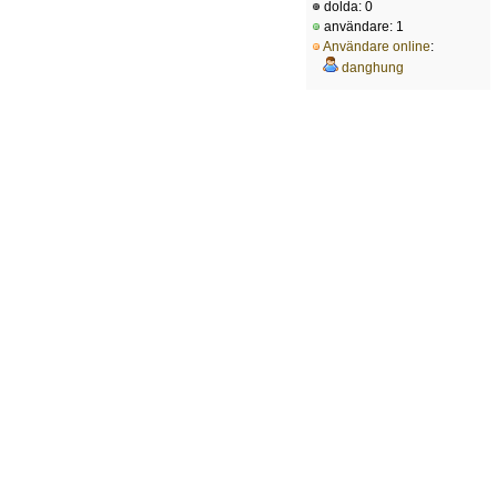
dolda: 0
användare: 1
Användare online
:
danghung