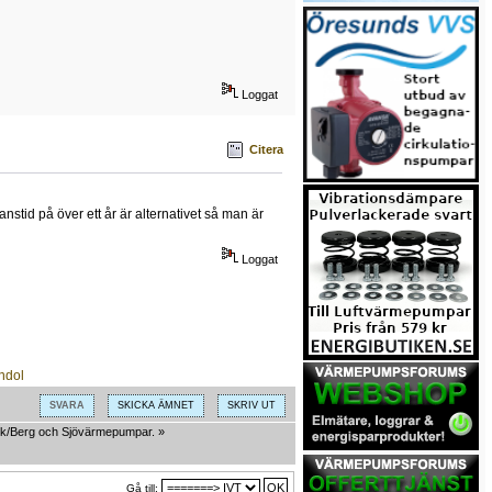
Loggat
Citera
stid på över ett år är alternativet så man är
Loggat
SVARA
SKICKA ÄMNET
SKRIV UT
k/Berg och Sjövärmepumpar.
»
Gå till: