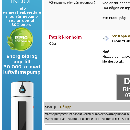
Värmepump eller värmepumpar?
Vad är skillnade
Har någon en lig
Min brann pågrun
SV: Köpa R
Patrik kronholm
«
Svar #1 sk
Gäst
Hej!
Hittade du nåt sv
lite desperat...
Sidor: [
1
]
Gå upp
Värmepumpsforum allt om värmepump och värmepumpar
»
Värmepumpar - Märkesspecifikt
»
IVT
(Moderatorer:
Bertil