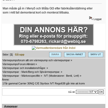
Man måste gå in i Meny5 och tillåta Gt3 efter fabriksåterställning eller
som i mitt fall demonterat kort och monterat tillbaka.
Loggat
Sidor: [
1
]
Gå upp
SVARA
SKICKA ÄMNET
SKRIV UT
Värmepumpsforum allt om värmepump och värmepumpar
»
VärmepumpsForum Allmänt
»
Värmepumpar och installationsfrågor.
»
Värmepumpar - Mark/Berg och Sjövärmepumpar.
»
Värmepumpar - Märkesspecifikt
»
IVT
(Moderatorer:
Bertil
,
Lmf
) »
Ämne:
17år gammal Carrier 30NQ C/E Styrbox IVT Rego638 går inte att komma in i menyer
Gå till:
Annonser