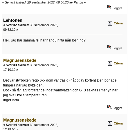
«
Senast ändrad: 29 september 2022, 08:50:20 av Per Lu
»
Loggat
Lehtonen
Citera
«
Svar #2 skrivet:
30 september 2022,
09:52:10 »
Hei. Jag har samma fel här har du hitta nån lösning?
Loggat
Magnusenskede
Citera
«
Svar #3 skrivet:
30 september 2022,
17:10:19 »
Det var styrboxen rego 6xx dom var trasig (något av korten) Den började
fungera när jag bytte den.
Dock så får jag fortfarande inget varmvatten och GT3 saknas i menyn när
jag skall kolla temperaturen.
Inget larm
Loggat
Magnusenskede
Citera
«
Svar #4 skrivet:
30 september 2022,
17:25:04 »