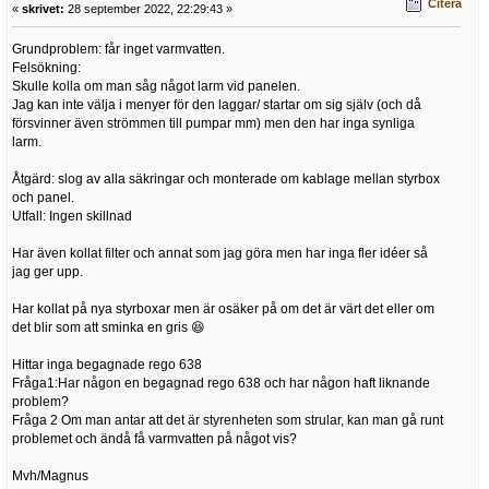
Citera
«
skrivet:
28 september 2022, 22:29:43 »
Grundproblem: får inget varmvatten.
Felsökning:
Skulle kolla om man såg något larm vid panelen.
Jag kan inte välja i menyer för den laggar/ startar om sig själv (och då
försvinner även strömmen till pumpar mm) men den har inga synliga
larm.
Åtgärd: slog av alla säkringar och monterade om kablage mellan styrbox
och panel.
Utfall: Ingen skillnad
Har även kollat filter och annat som jag göra men har inga fler idéer så
jag ger upp.
Har kollat på nya styrboxar men är osäker på om det är värt det eller om
det blir som att sminka en gris 😆
Hittar inga begagnade rego 638
Fråga1:Har någon en begagnad rego 638 och har någon haft liknande
problem?
Fråga 2 Om man antar att det är styrenheten som strular, kan man gå runt
problemet och ändå få varmvatten på något vis?
Mvh/Magnus