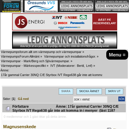
Värmepumpsforum allt om värmepump och värmepumpar
»
Menu ≡
VärmepumpsForum Allmänt
»
Värmepumpar och installationsfrågor.
»
Värmepumpar - Mark/Berg och Sjövärmepumpar.
»
Värmepumpar - Märkesspecifikt
»
IVT
(Moderatorer:
Bertil
,
Lmf
) »
Ämne:
17år gammal Carrier 30NQ C/E Styrbox IVT Rego638 går inte att komma in i menyer
SVARA
SKICKA ÄMNET
SKRIV UT
Sidor: [
1
]
Gå ned
Författare
Ämne: 17år gammal Carrier 30NQ C/E
Styrbox IVT Rego638 går inte att komma in i menyer (läst 1187
gånger)
0 medlemmar och 1 gäst tittar på detta ämne.
Magnusenskede