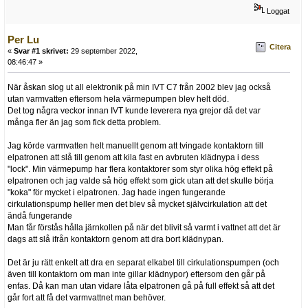
Loggat
Per Lu
Citera
«
Svar #1 skrivet:
29 september 2022,
08:46:47 »
När åskan slog ut all elektronik på min IVT C7 från 2002 blev jag också
utan varmvatten eftersom hela värmepumpen blev helt död.
Det tog några veckor innan IVT kunde leverera nya grejor då det var
många fler än jag som fick detta problem.
Jag körde varmvatten helt manuellt genom att tvingade kontaktorn till
elpatronen att slå till genom att kila fast en avbruten klädnypa i dess
"lock". Min värmepump har flera kontaktorer som styr olika hög effekt på
elpatronen och jag valde så hög effekt som gick utan att det skulle börja
"koka" för mycket i elpatronen. Jag hade ingen fungerande
cirkulationspump heller men det blev så mycket självcirkulation att det
ändå fungerande
Man får förstås hålla järnkollen på när det blivit så varmt i vattnet att det är
dags att slå ifrån kontaktorn genom att dra bort klädnypan.
Det är ju rätt enkelt att dra en separat elkabel till cirkulationspumpen (och
även till kontaktorn om man inte gillar klädnypor) eftersom den går på
enfas. Då kan man utan vidare låta elpatronen gå på full effekt så att det
går fort att få det varmvattnet man behöver.