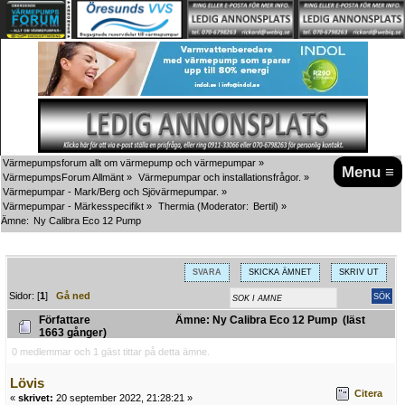
Värmepumpsforum allt om värmepump och värmepumpar
»
Menu ≡
VärmepumpsForum Allmänt
»
Värmepumpar och installationsfrågor.
»
Värmepumpar - Mark/Berg och Sjövärmepumpar.
»
Värmepumpar - Märkesspecifikt
»
Thermia
(Moderator:
Bertil
) »
Ämne:
Ny Calibra Eco 12 Pump
SVARA
SKICKA ÄMNET
SKRIV UT
Sidor: [
1
]
Gå ned
Författare
Ämne: Ny Calibra Eco 12 Pump (läst
1663 gånger)
0 medlemmar och 1 gäst tittar på detta ämne.
Lövis
Citera
«
skrivet:
20 september 2022, 21:28:21 »