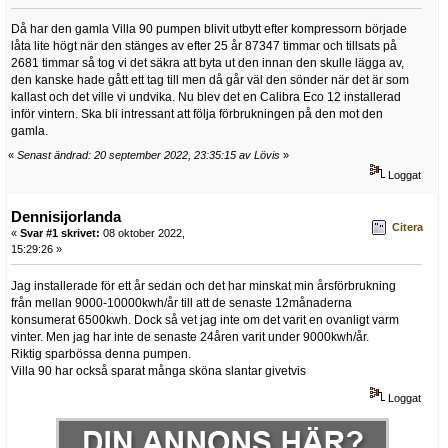
Då har den gamla Villa 90 pumpen blivit utbytt efter kompressorn började
låta lite högt när den stänges av efter 25 år 87347 timmar och tillsats på
2681 timmar så tog vi det säkra att byta ut den innan den skulle lägga av,
den kanske hade gått ett tag till men då går väl den sönder när det är som
kallast och det ville vi undvika. Nu blev det en Calibra Eco 12 installerad
inför vintern. Ska bli intressant att följa förbrukningen på den mot den
gamla.
«
Senast ändrad: 20 september 2022, 23:35:15 av Lövis
»
Loggat
Dennisijorlanda
Citera
«
Svar #1 skrivet:
08 oktober 2022,
15:29:26 »
Jag installerade för ett år sedan och det har minskat min årsförbrukning
från mellan 9000-10000kwh/år till att de senaste 12månaderna
konsumerat 6500kwh. Dock så vet jag inte om det varit en ovanligt varm
vinter. Men jag har inte de senaste 24åren varit under 9000kwh/år.
Riktig sparbössa denna pumpen.
Villa 90 har också sparat många sköna slantar givetvis
Loggat