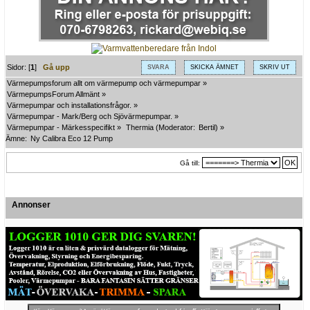
Sidor: [
1
]
Gå upp
SVARA
SKICKA ÄMNET
SKRIV UT
Värmepumpsforum allt om värmepump och värmepumpar
»
VärmepumpsForum Allmänt
»
Värmepumpar och installationsfrågor.
»
Värmepumpar - Mark/Berg och Sjövärmepumpar.
»
Värmepumpar - Märkesspecifikt
»
Thermia
(Moderator:
Bertil
) »
Ämne:
Ny Calibra Eco 12 Pump
Gå till:
Annonser