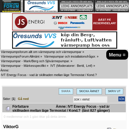
Värmepumpsforum allt om värmepump och värmepumpar
»
Menu ≡
VärmepumpsForum Allmänt
»
Värmepumpar och installationsfrågor.
»
Värmepumpar - Mark/Berg och Sjövärmepumpar.
»
Värmepumpar - Märkesspecifikt
»
IVT
(Moderatorer:
Bertil
,
Lmf
) »
Ämne:
IVT Energy Focus - vad är skillnaden mellan läge Termostat / Kond.?
SVARA
SKICKA ÄMNET
SKRIV UT
Sidor: [
1
]
Gå ned
Författare
Ämne: IVT Energy Focus - vad är
skillnaden mellan läge Termostat / Kond.? (läst 827 gånger)
0 medlemmar och 1 gäst tittar på detta ämne.
ViktorG