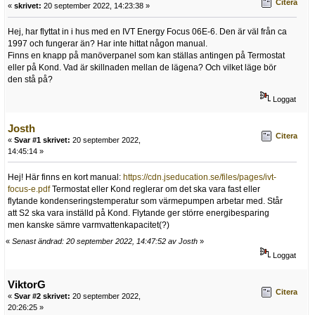
Citera
«
skrivet:
20 september 2022, 14:23:38 »
Hej, har flyttat in i hus med en IVT Energy Focus 06E-6. Den är väl från ca
1997 och fungerar än? Har inte hittat någon manual.
Finns en knapp på manöverpanel som kan ställas antingen på Termostat
eller på Kond. Vad är skillnaden mellan de lägena? Och vilket läge bör
den stå på?
Loggat
Josth
Citera
«
Svar #1 skrivet:
20 september 2022,
14:45:14 »
Hej! Här finns en kort manual:
https://cdn.jseducation.se/files/pages/ivt-
focus-e.pdf
Termostat eller Kond reglerar om det ska vara fast eller
flytande kondenseringstemperatur som värmepumpen arbetar med. Står
att S2 ska vara inställd på Kond. Flytande ger större energibesparing
men kanske sämre varmvattenkapacitet(?)
«
Senast ändrad: 20 september 2022, 14:47:52 av Josth
»
Loggat
ViktorG
Citera
«
Svar #2 skrivet:
20 september 2022,
20:26:25 »