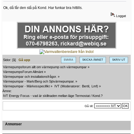
Ok, då får den stå på Kond. Har funkar bra hittills.
Loggat
Sidor: [
1
]
Gå upp
SVARA
SKICKA ÄMNET
SKRIV UT
Värmepumpsforum allt om värmepump och värmepumpar
»
VärmepumpsForum Allmänt
»
Värmepumpar och installationsfrågor.
»
Värmepumpar - Mark/Berg och Sjövärmepumpar.
»
Värmepumpar - Märkesspecifikt
»
IVT
(Moderatorer:
Bertil
,
Lmf
) »
Ämne:
IVT Energy Focus - vad är skillnaden mellan läge Termostat / Kond.?
Gå till:
Annonser