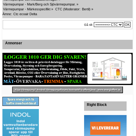
Värmepumpar - Mark/Berg och Sjövärmepumpar.
»
Värmepumpar - Märkesspecifikt
»
CTC
(Moderator:
Bertil
) »
Ämne:
Ctc ecoair Delta
Gå till:
Annonser
Right Block