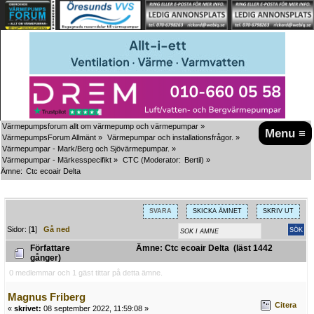
Värmepumpsforum allt om värmepump och värmepumpar
»
Menu ≡
VärmepumpsForum Allmänt
»
Värmepumpar och installationsfrågor.
»
Värmepumpar - Mark/Berg och Sjövärmepumpar.
»
Värmepumpar - Märkesspecifikt
»
CTC
(Moderator:
Bertil
) »
Ämne:
Ctc ecoair Delta
SVARA
SKICKA ÄMNET
SKRIV UT
Sidor: [
1
]
Gå ned
Författare
Ämne: Ctc ecoair Delta (läst 1442
gånger)
0 medlemmar och 1 gäst tittar på detta ämne.
Magnus Friberg
Citera
«
skrivet:
08 september 2022, 11:59:08 »