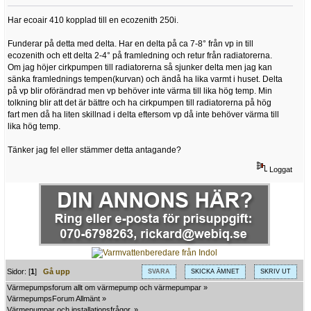
Har ecoair 410 kopplad till en ecozenith 250i.
Funderar på detta med delta. Har en delta på ca 7-8° från vp in till
ecozenith och ett delta 2-4° på framledning och retur från radiatorerna.
Om jag höjer cirkpumpen till radiatorerna så sjunker delta men jag kan
sänka framlednings tempen(kurvan) och ändå ha lika varmt i huset. Delta
på vp blir oförändrad men vp behöver inte värma till lika hög temp. Min
tolkning blir att det är bättre och ha cirkpumpen till radiatorerna på hög
fart men då ha liten skillnad i delta eftersom vp då inte behöver värma till
lika hög temp.
Tänker jag fel eller stämmer detta antagande?
Loggat
Sidor: [
1
]
Gå upp
SVARA
SKICKA ÄMNET
SKRIV UT
Värmepumpsforum allt om värmepump och värmepumpar
»
VärmepumpsForum Allmänt
»
Värmepumpar och installationsfrågor.
»