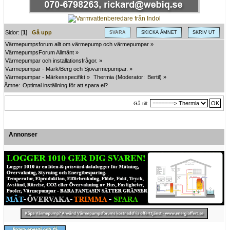
Sidor: [
1
]
Gå upp
SVARA
SKICKA ÄMNET
SKRIV UT
Värmepumpsforum allt om värmepump och värmepumpar
»
VärmepumpsForum Allmänt
»
Värmepumpar och installationsfrågor.
»
Värmepumpar - Mark/Berg och Sjövärmepumpar.
»
Värmepumpar - Märkesspecifikt
»
Thermia
(Moderator:
Bertil
) »
Ämne:
Optimal inställning för att spara el?
Gå till:
Annonser