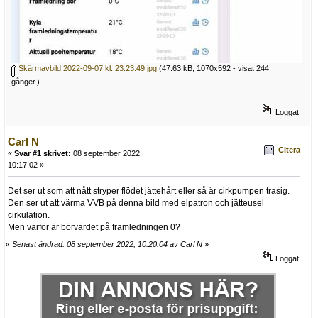
Skärmavbild 2022-09-07 kl. 23.23.49.jpg
(47.63 kB, 1070x592 - visat 244
gånger.)
Loggat
Carl N
Citera
«
Svar #1 skrivet:
08 september 2022,
10:17:02 »
Det ser ut som att nått stryper flödet jättehårt eller så är cirkpumpen trasig.
Den ser ut att värma VVB på denna bild med elpatron och jätteusel
cirkulation.
Men varför är börvärdet på framledningen 0?
«
Senast ändrad: 08 september 2022, 10:20:04 av Carl N
»
Loggat