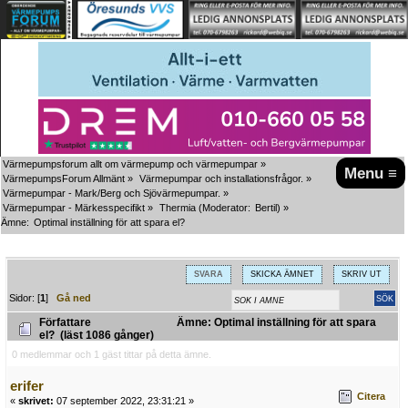
Värmepumpsforum allt om värmepump och värmepumpar
»
Menu ≡
VärmepumpsForum Allmänt
»
Värmepumpar och installationsfrågor.
»
Värmepumpar - Mark/Berg och Sjövärmepumpar.
»
Värmepumpar - Märkesspecifikt
»
Thermia
(Moderator:
Bertil
) »
Ämne:
Optimal inställning för att spara el?
SVARA
SKICKA ÄMNET
SKRIV UT
Sidor: [
1
]
Gå ned
Författare
Ämne: Optimal inställning för att spara
el? (läst 1086 gånger)
0 medlemmar och 1 gäst tittar på detta ämne.
erifer
Citera
«
skrivet:
07 september 2022, 23:31:21 »