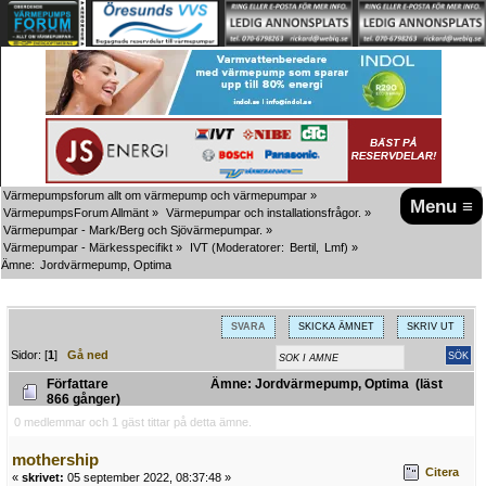
Värmepumpsforum allt om värmepump och värmepumpar
»
Menu ≡
VärmepumpsForum Allmänt
»
Värmepumpar och installationsfrågor.
»
Värmepumpar - Mark/Berg och Sjövärmepumpar.
»
Värmepumpar - Märkesspecifikt
»
IVT
(Moderatorer:
Bertil
,
Lmf
) »
Ämne:
Jordvärmepump, Optima
SVARA
SKICKA ÄMNET
SKRIV UT
Sidor: [
1
]
Gå ned
Författare
Ämne: Jordvärmepump, Optima (läst
866 gånger)
0 medlemmar och 1 gäst tittar på detta ämne.
mothership
Citera
«
skrivet:
05 september 2022, 08:37:48 »