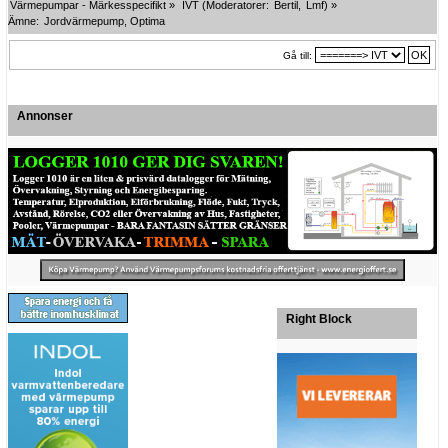
Värmepumpar - Märkesspecifikt
»
IVT
(Moderatorer:
Bertil
,
Lmf
) »
Ämne:
Jordvärmepump, Optima
Gå till:
Annonser
Right Block