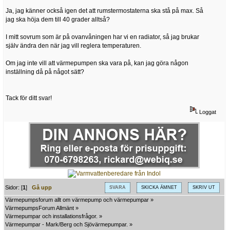
Ja, jag känner också igen det att rumstermostaterna ska stå på max. Så
jag ska höja dem till 40 grader alltså?
I mitt sovrum som är på ovanvåningen har vi en radiator, så jag brukar
själv ändra den när jag vill reglera temperaturen.
Om jag inte vill att värmepumpen ska vara på, kan jag göra någon
inställning då på något sätt?
Tack för ditt svar!
Loggat
Sidor: [
1
]
Gå upp
SVARA
SKICKA ÄMNET
SKRIV UT
Värmepumpsforum allt om värmepump och värmepumpar
»
VärmepumpsForum Allmänt
»
Värmepumpar och installationsfrågor.
»
Värmepumpar - Mark/Berg och Sjövärmepumpar.
»