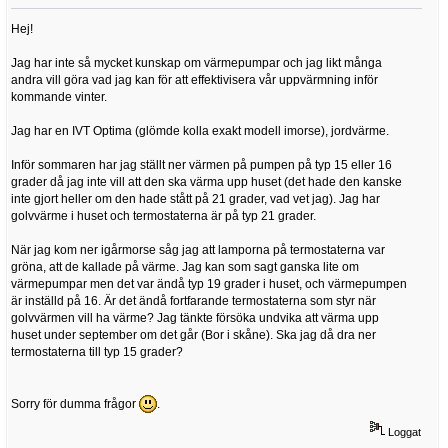
Hej!
Jag har inte så mycket kunskap om värmepumpar och jag likt många
andra vill göra vad jag kan för att effektivisera vår uppvärmning inför
kommande vinter.
Jag har en IVT Optima (glömde kolla exakt modell imorse), jordvärme.
Inför sommaren har jag ställt ner värmen på pumpen på typ 15 eller 16
grader då jag inte vill att den ska värma upp huset (det hade den kanske
inte gjort heller om den hade stått på 21 grader, vad vet jag). Jag har
golvvärme i huset och termostaterna är på typ 21 grader.
När jag kom ner igårmorse såg jag att lamporna på termostaterna var
gröna, att de kallade på värme. Jag kan som sagt ganska lite om
värmepumpar men det var ändå typ 19 grader i huset, och värmepumpen
är inställd på 16. Är det ändå fortfarande termostaterna som styr när
golvvärmen vill ha värme? Jag tänkte försöka undvika att värma upp
huset under september om det går (Bor i skåne). Ska jag då dra ner
termostaterna till typ 15 grader?
Sorry för dumma frågor
.
Loggat