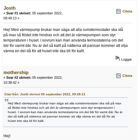
Josth
Citera
«
Svar #1 skrivet:
05 september 2022,
09:49:13 »
Hej! Med värmepump brukar man säga att alla rumstermostater ska stå
på max så flödet inte hindras och att det är värmepumpen som styr
temperaturen i huset. I sovrum kan man använda termostaterna om det
blir för varmt där. Nu är det så kallt på nätterna att pannan kommer att vilja
värma en del då för att huset inte ska bli för kallt.
Loggat
mothership
Citera
«
Svar #2 skrivet:
05 september 2022,
10:38:42 »
Citat från: Josth skrivet 05 september 2022, 09:49:13
Hej! Med värmepump brukar man säga att alla rumstermostater ska stå på max
så flödet inte hindras och att det är värmepumpen som styr temperaturen i
huset. I sovrum kan man använda termostaterna om det blir för varmt där. Nu är
det så kallt på nätterna att pannan kommer att vilja värma en del då för att
huset inte ska bli för kallt.
Hej!