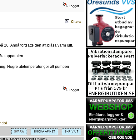
Loggat
Citera
20. Ändå fortsatte den att blåsa varm luft.
öra apparaten.
llning. Högre utetemperatur gör att pumpen
Loggat
SVARA
SKICKA ÄMNET
SKRIV UT
luft
»
Märkesspecifikt luft/luft
»