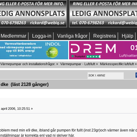
Medlemmar
Logga-in
Vanliga frågor
Registrera
Hjälp
Värmepumpar och installationsfrågor.
»
Värmepumpar - Luft/luft
»
Märkesspecifikt luft/luft
»
dke (läst 2128 gånger)
april 2006, 10:25:51 »
 problem med min e9 dke, ibland går pumpen för fullt (inst 23gr)och värmer även när 
ställningar är korrekta enl vad ni skriver här.