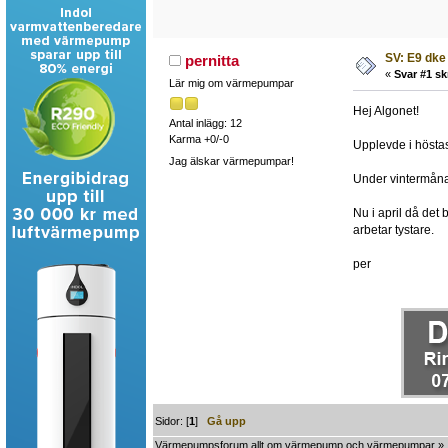
SV: E9 dke
pernitta
«
Svar #1 sk
Lär mig om värmepumpar
Hej Algonet!
Antal inlägg: 12
Karma +0/-0
Upplevde i höstas
Jag älskar värmepumpar!
Under vintermånad
Nu i april då det
arbetar tystare.
per
Sidor: [
1
]
Gå upp
Värmepumpsforum allt om värmepump och värmepumpar
»