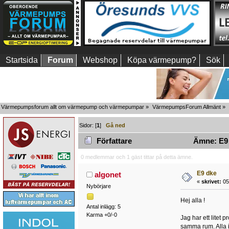
Startsida
Forum
Webshop
Köpa värmepump?
Sök
Värmepumpsforum allt om värmepump och värmepumpar
»
VärmepumpsForum Allmänt
»
Sidor: [
1
]
Gå ned
Författare
Ämne: E9 
0 medlemmar och 1 gäst tittar på detta ämne.
E9 dke
algonet
«
skrivet:
05 
Nybörjare
Hej alla !
Antal inlägg: 5
Karma +0/-0
Jag har ett litet
samma rum. Alla in