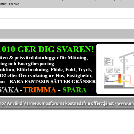
Ämne:
E9 dke 