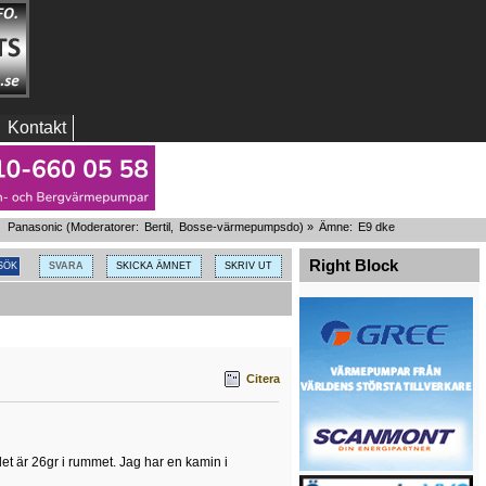
Kontakt
Panasonic
(Moderatorer:
Bertil
,
Bosse-värmepumpsdo
) »
Ämne:
E9 dke 
Right Block
SVARA
SKICKA ÄMNET
SKRIV UT
Citera
det är 26gr i rummet. Jag har en kamin i