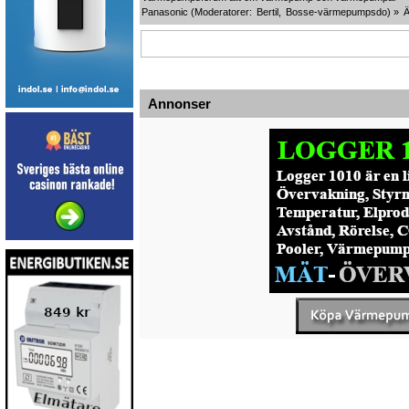
Panasonic
(Moderatorer:
Bertil
,
Bosse-värmepumpsdo
) »
Annonser