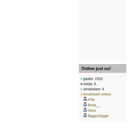
Online just nu!
gäster: 1552
dolda: 0
användare: 4
Användare online
:
AÖd
Börje__
öbon
BiggerDigger