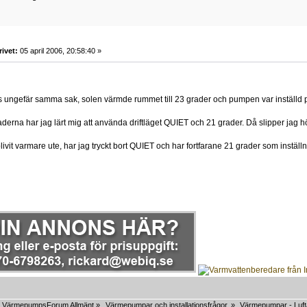
rivet:
05 april 2006, 20:58:40 »
 ungefär samma sak, solen värmde rummet till 23 grader och pumpen var inställd på 
erna har jag lärt mig att använda driftläget QUIET och 21 grader. Då slipper jag h
 blivit varmare ute, har jag tryckt bort QUIET och har fortfarane 21 grader som instä
VärmepumpsForum Allmänt
»
Värmepumpar och installationsfrågor.
»
Värmepumpar - Luft/