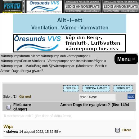
Värmepumpsforum allt om värmepump och värmepumpar
»
Menu ≡
VärmepumpsForum Allmänt
»
Värmepumpar och installationsfrågor.
»
Värmepumpar - Mark/Berg och Sjövärmepumpar.
(Moderator:
Bertil
) »
Ämne:
Dags för nya givare?
SVARA
SKICKA ÄMNET
SKRIV UT
Sidor: [
1
]
Gå ned
Författare
Ämne: Dags för nya givare? (läst 1494
gånger)
0 medlemmar och 1 gäst tittar på detta ämne.
Wija
Citera
«
skrivet:
14 augusti 2022, 15:32:58 »