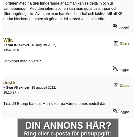
Fördelen med ha den fungerande är att man kan se delta in och ur
värmepumpen. Med den informationen kan man göra justeringar och
filterrengöring i tid. Även om man har klent borr hål och faktiskt vill att KB
ut ska blockera pumpen så gör den det senast vid inställt värde.
Loggat
Wija
Citera
«
Svar #7 skrivet:
16 augusti 2022,
14:37:45 »
Var köper man givare?
Loggat
Josth
Citera
«
Svar #8 skrivet:
16 augusti 2022,
16:13:27 »
T.ex. JS Energi har det. Man söker på värmepumpsmodell där.
Loggat