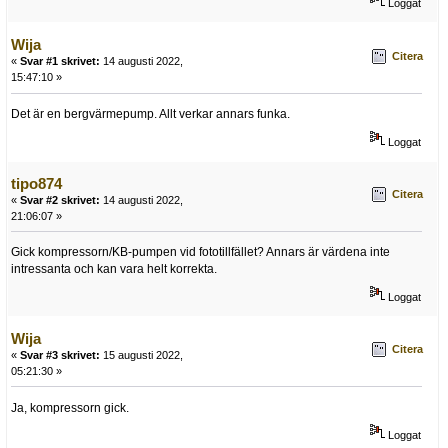
Loggat
Wija
Citera
«
Svar #1 skrivet:
14 augusti 2022,
15:47:10 »
Det är en bergvärmepump. Allt verkar annars funka.
Loggat
tipo874
Citera
«
Svar #2 skrivet:
14 augusti 2022,
21:06:07 »
Gick kompressorn/KB-pumpen vid fototillfället? Annars är värdena inte
intressanta och kan vara helt korrekta.
Loggat
Wija
Citera
«
Svar #3 skrivet:
15 augusti 2022,
05:21:30 »
Ja, kompressorn gick.
Loggat