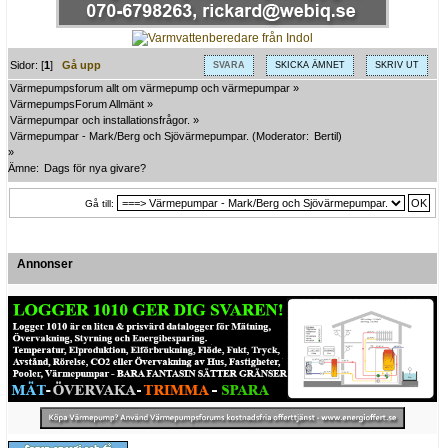
Sidor: [
1
]
Gå upp
SVARA
SKICKA ÄMNET
SKRIV UT
Värmepumpsforum allt om värmepump och värmepumpar
»
VärmepumpsForum Allmänt
»
Värmepumpar och installationsfrågor.
»
Värmepumpar - Mark/Berg och Sjövärmepumpar.
(Moderator:
Bertil
)
»
Ämne:
Dags för nya givare?
Gå till:
Annonser