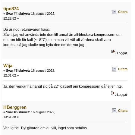
tipo874
Citera
«
Svar #4 skrivet:
16 augusti 2022,
12:22:52 »
Då är nog returgivaren kass.
Såvitt jag vet används inte den till annat än att blockera kompressorn om
returen blir för kall (< -8°C), men man vill väl att värdena skall vara
korrekta så jag skulle nog byta den om det var jag.
Loggat
Wija
Citera
«
Svar #5 skrivet:
16 augusti 2022,
12:31:02 »
Ja, den verkar ha hängt sig på 22° oavsett om kompressorn går eller inte.
Loggat
HBerggren
Citera
«
Svar #6 skrivet:
16 augusti 2022,
13:31:38 »
Vanligt fel. Byt givaren om du vill, inget som behövs.