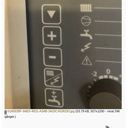
619592BF-8AE5-4631-A3AB-3A25C4538293.jpg
(53.79 kB, 927x1200 - visat 246
gånger.)