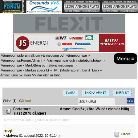
Värmepumpsforum allt om värmepump och värmepumpar
»
Menu ≡
VärmepumpsForum Allmänt
»
Värmepumpar och installationsfrågor.
»
Värmepumpar - Mark/Berg och Sjövärmepumpar.
»
Värmepumpar - Märkesspecifikt
»
IVT
(Moderatorer:
Bertil
,
Lmf
) »
Ämne:
Geo 5x, köra VV när elen är billig
SVARA
SKICKA ÄMNET
SKRIV UT
Sidor: [
1
]
Gå ned
Författare
Ämne: Geo 5x, köra VV när elen är billig
(läst 2070 gånger)
0 medlemmar och 1 gäst tittar på detta ämne.
mvjt
Citera
«
skrivet:
01 augusti 2022, 10:41:14 »