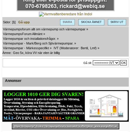
Sidor: [
1
]
Gå upp
SVARA
SKICKA ÄMNET
SKRIV UT
Värmepumpsforum allt om värmepump och värmepumpar
»
VärmepumpsForum Allmänt
»
Värmepumpar och installationsfrågor.
»
Värmepumpar - Mark/Berg och Sjövärmepumpar.
»
Värmepumpar - Märkesspecifikt
»
IVT
(Moderatorer:
Bertil
,
Lmf
) »
Ämne:
Geo 5x, köra VV när elen är billig
Gå till:
Annonser