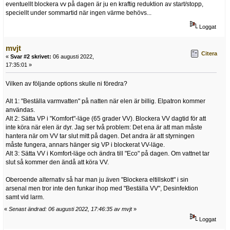
eventuellt blockera vv på dagen är ju en kraftig reduktion av start/stopp,
speciellt under sommartid när ingen värme behövs...
Loggat
mvjt
Citera
«
Svar #2 skrivet:
06 augusti 2022,
17:35:01 »
Vilken av följande options skulle ni föredra?
Alt 1: "Beställa varmvatten" på natten när elen är billig. Elpatron kommer
användas.
Alt 2: Sätta VP i "Komfort"-läge (65 grader VV). Blockera VV dagtid för att
inte köra när elen är dyr. Jag ser två problem: Det ena är att man måste
hantera när om VV tar slut mitt på dagen. Det andra är att styrningen
måste fungera, annars hänger sig VP i blockerat VV-läge.
Alt 3: Sätta VV i Komfort-läge och ändra till "Eco" på dagen. Om vattnet tar
slut så kommer den ändå att köra VV.
Oberoende alternativ så har man ju även "Blockera eltillskott" i sin
arsenal men tror inte den funkar ihop med "Beställa VV", Desinfektion
samt vid larm.
«
Senast ändrad: 06 augusti 2022, 17:46:35 av mvjt
»
Loggat