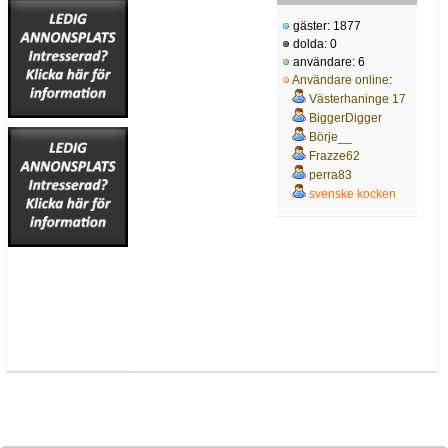
gäster: 1877
dolda: 0
användare: 6
Användare online
:
Västerhaninge 17
BiggerDigger
Börje__
Frazze62
perra83
svenske kocken