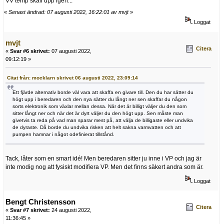
VV temp skall upp igen...
«
Senast ändrad: 07 augusti 2022, 16:22:01 av mvjt
»
Loggat
mvjt
Citera
«
Svar #6 skrivet:
07 augusti 2022,
09:12:19 »
Citat från: mocklarn skrivet 06 augusti 2022, 23:09:14
Ett fjärde alternativ borde väl vara att skaffa en givare till. Den du har sätter du
högt upp i beredaren och den nya sätter du långt ner sen skaffar du någon
sorts elektronik som växlar mellan dessa. När det är billigt väljer du den som
sitter långt ner och när det är dyrt väljer du den högt upp. Sen måste man
givetvis ta reda på vad man sparar mest på, att välja de billigaste eller undvika
de dyraste. Då borde du undvika risken att helt sakna varmvatten och att
pumpen hamnar i något odefinierat tillstånd.
Tack, låter som en smart idé! Men beredaren sitter ju inne i VP och jag är
inte modig nog att fysiskt modifiera VP. Men det finns säkert andra som är.
Loggat
Bengt Christensson
Citera
«
Svar #7 skrivet:
24 augusti 2022,
11:36:45 »