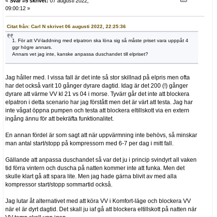
«
Svar #5 skrivet:
07 augusti 2022,
09:00:12 »
Citat från: Carl N skrivet 06 augusti 2022, 22:25:36
1. För att VV-laddning med elpatron ska löna sig så måste priset vara upppåt 4
ggr högre annars.
Annars vet jag inte, kanske anpassa duschandet till elpriset?
Jag håller med. I vissa fall är det inte så stor skillnad på elpris men ofta
har det också varit 10 gånger dyrare dagtid. Idag är det 200 (!) gånger
dyrare att värme VV kl 21 vs 04 i morse. Tyvärr går det inte att blockera
elpatron i detta scenario har jag förstått men det är värt att testa. Jag har
inte vågat öppna pumpen och testa att blockera eltillskott via en extern
ingång ännu för att bekräfta funktionalitet.
En annan fördel är som sagt att när uppvärmning inte behövs, så minskar
man antal start/stopp på kompressorn med 6-7 per dag i mitt fall.
Gällande att anpassa duschandet så var det ju i princip svindyrt all vaken
tid förra vintern och duscha på natten kommer inte att funka. Men det
skulle klart gå att spara lite. Men jag hade gärna blivit av med alla
kompressor start/stopp sommartid också.
Jag lutar åt alternativet med att köra VV i Komfort-läge och blockera VV
när el är dyrt dagtid. Det skall ju iaf gå att blockera eltillskott på natten när