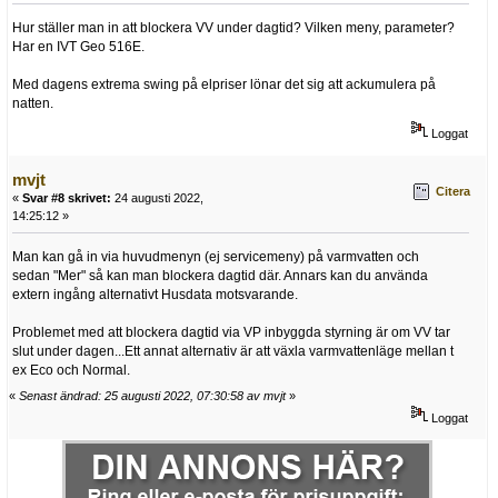
Hur ställer man in att blockera VV under dagtid? Vilken meny, parameter?
Har en IVT Geo 516E.
Med dagens extrema swing på elpriser lönar det sig att ackumulera på
natten.
Loggat
mvjt
Citera
«
Svar #8 skrivet:
24 augusti 2022,
14:25:12 »
Man kan gå in via huvudmenyn (ej servicemeny) på varmvatten och
sedan "Mer" så kan man blockera dagtid där. Annars kan du använda
extern ingång alternativt Husdata motsvarande.
Problemet med att blockera dagtid via VP inbyggda styrning är om VV tar
slut under dagen...Ett annat alternativ är att växla varmvattenläge mellan t
ex Eco och Normal.
«
Senast ändrad: 25 augusti 2022, 07:30:58 av mvjt
»
Loggat