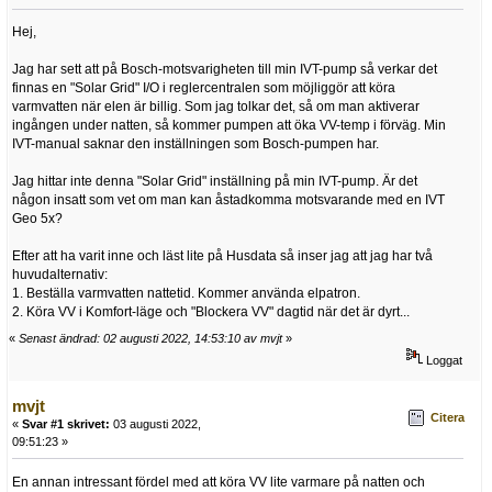
Hej,
Jag har sett att på Bosch-motsvarigheten till min IVT-pump så verkar det
finnas en "Solar Grid" I/O i reglercentralen som möjliggör att köra
varmvatten när elen är billig. Som jag tolkar det, så om man aktiverar
ingången under natten, så kommer pumpen att öka VV-temp i förväg. Min
IVT-manual saknar den inställningen som Bosch-pumpen har.
Jag hittar inte denna "Solar Grid" inställning på min IVT-pump. Är det
någon insatt som vet om man kan åstadkomma motsvarande med en IVT
Geo 5x?
Efter att ha varit inne och läst lite på Husdata så inser jag att jag har två
huvudalternativ:
1. Beställa varmvatten nattetid. Kommer använda elpatron.
2. Köra VV i Komfort-läge och "Blockera VV" dagtid när det är dyrt...
«
Senast ändrad: 02 augusti 2022, 14:53:10 av mvjt
»
Loggat
mvjt
Citera
«
Svar #1 skrivet:
03 augusti 2022,
09:51:23 »
En annan intressant fördel med att köra VV lite varmare på natten och