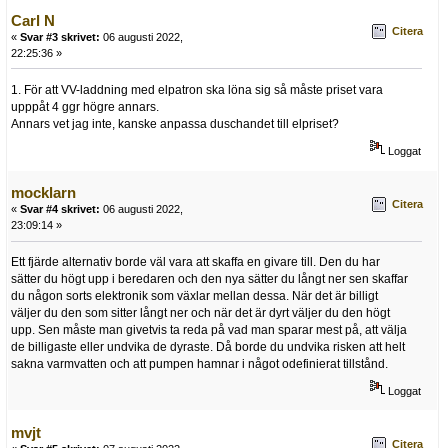
Carl N
Citera
«
Svar #3 skrivet:
06 augusti 2022,
22:25:36 »
1. För att VV-laddning med elpatron ska löna sig så måste priset vara
upppåt 4 ggr högre annars.
Annars vet jag inte, kanske anpassa duschandet till elpriset?
Loggat
mocklarn
Citera
«
Svar #4 skrivet:
06 augusti 2022,
23:09:14 »
Ett fjärde alternativ borde väl vara att skaffa en givare till. Den du har
sätter du högt upp i beredaren och den nya sätter du långt ner sen skaffar
du någon sorts elektronik som växlar mellan dessa. När det är billigt
väljer du den som sitter långt ner och när det är dyrt väljer du den högt
upp. Sen måste man givetvis ta reda på vad man sparar mest på, att välja
de billigaste eller undvika de dyraste. Då borde du undvika risken att helt
sakna varmvatten och att pumpen hamnar i något odefinierat tillstånd.
Loggat
mvjt
Citera