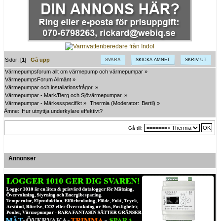
Sidor: [
1
]
Gå upp
SVARA
SKICKA ÄMNET
SKRIV UT
Värmepumpsforum allt om värmepump och värmepumpar
»
VärmepumpsForum Allmänt
»
Värmepumpar och installationsfrågor.
»
Värmepumpar - Mark/Berg och Sjövärmepumpar.
»
Värmepumpar - Märkesspecifikt
»
Thermia
(Moderator:
Bertil
) »
Ämne:
Hur utnyttja underkylare effektivt?
Gå till:
Annonser