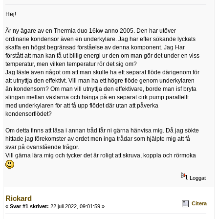
Hej!
Är ny ägare av en Thermia duo 16kw anno 2005. Den har utöver
ordinarie kondensor även en underkylare. Jag har efter sökande lyckats
skaffa en högst begränsad förståelse av denna komponent. Jag Har
förstått att man kan få ut billig energi ur den om man gör det under en viss
temperatur, men vilken temperatur rör det sig om?
Jag läste även något om att man skulle ha ett separat flöde därigenom för
att utnyttja den effektivt. Vill man ha ett högre flöde genom underkylaren
än kondensorn? Om man vill utnyttja den effektivare, borde man isf bryta
slingan mellan växlarna och hänga på en separat cirk.pump parallellt
med underkylaren för att få upp flödet där utan att påverka
kondensorflödet?
Om detta finns att läsa i annan tråd får ni gärna hänvisa mig. Då jag sökte
hittade jag förekomster av ordet men inga trådar som hjälpte mig att få
svar på ovanstående frågor.
Vill gärna lära mig och tycker det är roligt att skruva, koppla och rörmoka
Loggat
Rickard
Citera
«
Svar #1 skrivet:
22 juli 2022, 09:01:59 »