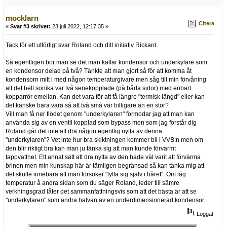
mocklarn
Citera
«
Svar #3 skrivet:
23 juli 2022, 12:17:35 »
Tack för ett utförligt svar Roland och ditt initiativ Rickard.
Så egentligen bör man se det man kallar kondensor och underkylare som
en kondensor delad på två? Tänkte att man gjort så för att komma åt
kondensorn mitt i med någon temperaturgivare men såg till min förvåning
att det helt sonika var två seriekopplade (på båda sidor) med enbart
kopparrör emellan. Kan det vara för att få längre "termisk längd" eller kan
det kanske bara vara så att två små var billigare än en stor?
Vill man få ner flödet genom "underkylaren" förmodar jag att man kan
använda sig av en ventil kopplad som bypass men som jag förstår dig
Roland går det inte att dra någon egentlig nytta av denna
"underkylaren"? Vet inte hur bra skiktningen kommer bli i VVB:n men om
den blir riktigt bra kan man ju tänka sig att man kunde förvärmt
tappvattnet. Ett annat sätt att dra nytta av den hade väl varit att förvärma
brinen men min kunskap här är tämligen begränsad så kan tänka mig att
det skulle innebära att man försöker "lyfta sig själv i håret". Om låg
temperatur å andra sidan som du säger Roland, leder till sämre
verkningsgrad låter det sammanfattningsvis som att det bästa är att se
"underkylaren" som andra halvan av en underdimensionerad kondensor.
Loggat