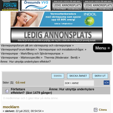
Värmepumpsforum allt om värmepump och värmepumpar
»
Menu ≡
VärmepumpsForum Allmänt
»
Värmepumpar och installationsfrågor.
»
Värmepumpar - Mark/Berg och Sjövärmepumpar.
»
Värmepumpar - Märkesspecifikt
»
Thermia
(Moderator:
Bertil
) »
Ämne:
Hur utnyttja underkylare effektivt?
SVARA
SKICKA ÄMNET
SKRIV UT
Sidor: [
1
]
Gå ned
Författare
Ämne: Hur utnyttja underkylare
effektivt? (läst 1479 gånger)
0 medlemmar och 1 gäst tittar på detta ämne.
mocklarn
Citera
«
skrivet:
22 juli 2022, 00:54:54 »