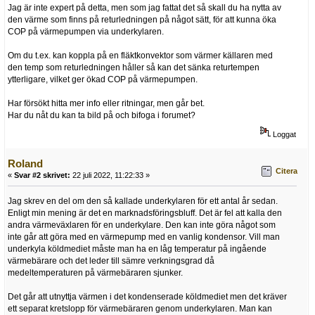
Jag är inte expert på detta, men som jag fattat det så skall du ha nytta av
den värme som finns på returledningen på något sätt, för att kunna öka
COP på värmepumpen via underkylaren.
Om du t.ex. kan koppla på en fläktkonvektor som värmer källaren med
den temp som returledningen håller så kan det sänka returtempen
ytterligare, vilket ger ökad COP på värmepumpen.
Har försökt hitta mer info eller ritningar, men går bet.
Har du nåt du kan ta bild på och bifoga i forumet?
Loggat
Roland
Citera
«
Svar #2 skrivet:
22 juli 2022, 11:22:33 »
Jag skrev en del om den så kallade underkylaren för ett antal år sedan.
Enligt min mening är det en marknadsföringsbluff. Det är fel att kalla den
andra värmeväxlaren för en underkylare. Den kan inte göra något som
inte går att göra med en värmepump med en vanlig kondensor. Vill man
underkyla köldmediet måste man ha en låg temperatur på ingående
värmebärare och det leder till sämre verkningsgrad då
medeltemperaturen på värmebäraren sjunker.
Det går att utnyttja värmen i det kondenserade köldmediet men det kräver
ett separat kretslopp för värmebäraren genom underkylaren. Man kan