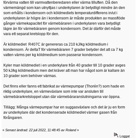
förvärma vatten till varmvattenberedaren eller värma tilluften. Då den
värmemängd som kan utnyttjas i underkylaren är betydligt mindre än den
som erhålls i kondensorn och köldmediets temperaturdifferens in/ut i
underkylaren är högre än i kondensorn är måste produkten av massflöde
gånger värmekapacitet för värmebäraren i underkylaren vara betydligt
lägre än för värmebäraren genom kondensorn. Det är därför det måste
vara ett separat kretslopp för den.
Är köldmediet R407C är genereras ca 210 kJ/kg köldmedium i
kondensorn. Är deltaT för värmebäraren 7 grader betyder det att ca 7 kg
vatten värms per kg köldmedium som passerar kondensorn.
Kyler man köldmediet i en underkylare från 40 grader till 10 grader avges
50 kJ/kg köldmedium men det kräver att man har något som är kallare än
10 grader som behöver värmas.
Det finns eller fanns ett fabrikat av värmepumpar (Thorén?) som hade en
riktig underkylare, en värmeväxlare som inte var ansluten till
värmebärarkretsloppet utan där värmebäraranslutningarna var öppna.
Tillägg: Många värmepumpar har en suggasväxlare och det är ju en form
av underkylare där det kondenserade köldmediet värmer gasen från
förångaren.
«
Senast ändrad: 22 juli 2022, 11:48:45 av Roland
»
Loggat