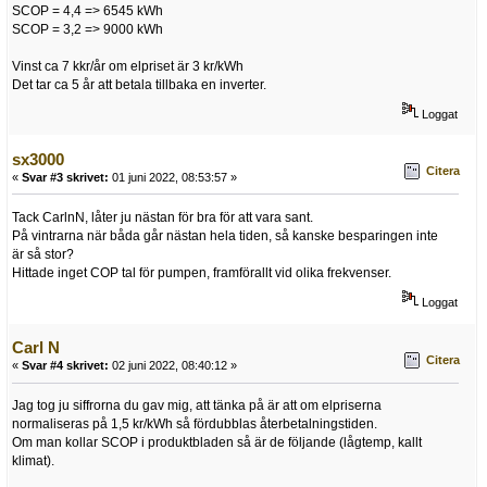
SCOP = 4,4 => 6545 kWh
SCOP = 3,2 => 9000 kWh
Vinst ca 7 kkr/år om elpriset är 3 kr/kWh
Det tar ca 5 år att betala tillbaka en inverter.
Loggat
sx3000
Citera
«
Svar #3 skrivet:
01 juni 2022, 08:53:57 »
Tack CarlnN, låter ju nästan för bra för att vara sant.
På vintrarna när båda går nästan hela tiden, så kanske besparingen inte
är så stor?
Hittade inget COP tal för pumpen, framförallt vid olika frekvenser.
Loggat
Carl N
Citera
«
Svar #4 skrivet:
02 juni 2022, 08:40:12 »
Jag tog ju siffrorna du gav mig, att tänka på är att om elpriserna
normaliseras på 1,5 kr/kWh så fördubblas återbetalningstiden.
Om man kollar SCOP i produktbladen så är de följande (lågtemp, kallt
klimat).