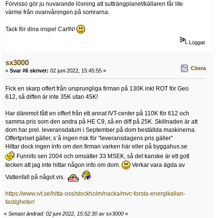
Förvisso gör ju nuvarande lösning att sutträngplanet/källaren får lite
värme från ovanvåningen på somrarna.
Tack för dina inspel CarlN!
Loggat
sx3000
Citera
«
Svar #6 skrivet:
02 juni 2022, 15:45:55 »
Fick en skarp offert från ursprungliga firman på 130K inkl ROT för Geo
612, så diffen är inte 35K utan 45K!
Har däremot fått en offert från ett annat IVT-center på 110K för 612 och
samma pris som den andra på HE C9, så en diff på 25K. Skillnaden är att
dom har prel. leveransdatum i September på dom beställda maskinerna.
Offertpriset gäller, s¨å ingen risk för "leveransdagens pris gäller"
Hittar dock ingen info om den firman varken här eller på byggahus.se
Funnits sen 2004 och omsätter 33 MSEK, så det kanske är ett gott
tecken att jag inte hittar någon info om dom.
Verkar vara ägda av
Vattenfall på något vis.
https://www.ivt.se/hitta-oss/stockholm/nacka/mvc-forsta-energikallan-
fastigheter/
«
Senast ändrad: 02 juni 2022, 15:52:30 av sx3000
»