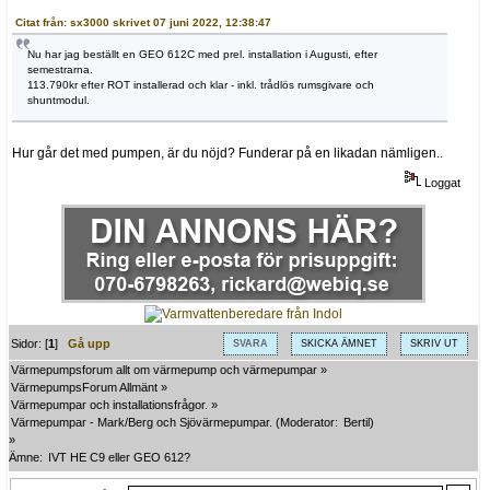
Citat från: sx3000 skrivet 07 juni 2022, 12:38:47
Nu har jag beställt en GEO 612C med prel. installation i Augusti, efter
semestrarna.
113.790kr efter ROT installerad och klar - inkl. trådlös rumsgivare och
shuntmodul.
Hur går det med pumpen, är du nöjd? Funderar på en likadan nämligen..
Loggat
Sidor: [
1
]
Gå upp
SVARA
SKICKA ÄMNET
SKRIV UT
Värmepumpsforum allt om värmepump och värmepumpar
»
VärmepumpsForum Allmänt
»
Värmepumpar och installationsfrågor.
»
Värmepumpar - Mark/Berg och Sjövärmepumpar.
(Moderator:
Bertil
)
»
Ämne:
IVT HE C9 eller GEO 612?