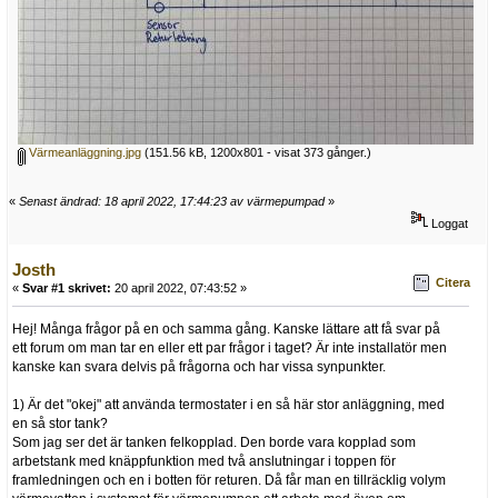
Värmeanläggning.jpg
(151.56 kB, 1200x801 - visat 373 gånger.)
«
Senast ändrad: 18 april 2022, 17:44:23 av värmepumpad
»
Loggat
Josth
Citera
«
Svar #1 skrivet:
20 april 2022, 07:43:52 »
Hej! Många frågor på en och samma gång. Kanske lättare att få svar på
ett forum om man tar en eller ett par frågor i taget? Är inte installatör men
kanske kan svara delvis på frågorna och har vissa synpunkter.
1) Är det "okej" att använda termostater i en så här stor anläggning, med
en så stor tank?
Som jag ser det är tanken felkopplad. Den borde vara kopplad som
arbetstank med knäppfunktion med två anslutningar i toppen för
framledningen och en i botten för returen. Då får man en tillräcklig volym