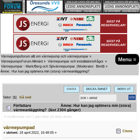
Värmepumpsforum allt om värmepump och värmepumpar
»
Menu ≡
VärmepumpsForum Allmänt
»
Värmepumpar och installationsfrågor.
»
Värmepumpar - Mark/Berg och Sjövärmepumpar.
(Moderator:
Bertil
) »
Ämne:
Hur kan jag optimera min (stora) värmeanläggning?
SVARA
SKICKA ÄMNET
SKRIV UT
Sidor: [
1
]
Gå ned
Författare
Ämne: Hur kan jag optimera min (stora)
värmeanläggning? (läst 2304 gånger)
0 medlemmar och 1 gäst tittar på detta ämne.
värmepumpad
Citera
«
skrivet:
18 april 2022, 16:48:05 »