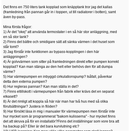
Det finns en 750 liters tank kopplad som knäpptank tror jag det kallas
(framledning från pannan går in i toppen, ut till radiatorer i botten), samt
även by-pass.
Mina första frågor:
1) Är det "okej" att använda termostater i en så här stor anläggning, med
en så stor tank?
2) Finns det bättre och smidigare sätt att sänka värmen i det huset som
står tomt?
3) Jag förstår inte funktionen av bypass-kopplingen i den här
anläggningen?
4) Är golvvärmen som sitter på framledningen direkt efter pumpen korrekt
kopplad? Kan man stänga av den helt eller behövs den för att dumpa
värme?
5) Har värmepumpen en inbyggd cirkulationspump? Isåfall, påverkar
detta den externa pumpen?
6) Hur regleras pannan? Kan man ställa in det?
7) Finns eltillskott i värmepumpen från fabrik eller krävs det en separat
elkasett?
8) Är det rimligt att koppla så här när man har två hus med så olika
förutsättningar? Justera in flöden?
9) Har försökt läsa in mig i manualer för värmepumpen men förstår inte
hur mycket som är programmerat "bakom kulisserna" - hur mycket finns
det att skruva på för en installatör?Finns det inställningar som vore bra att
ha backup på? Eller är det bara kurvlutning etc?