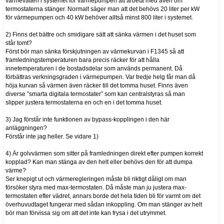
värmevatten i systemet för värmepumpen att arbeta med även om
termostaterna stänger. Normalt säger man att det behövs 20 liter per kW
för värmepumpen och 40 kW behöver alltså minst 800 liter i systemet.
2) Finns det bättre och smidigare sätt att sänka värmen i det huset som
står tomt?
Först bör man sänka förskjutningen av värmekurvan i F1345 så att
framledningstemperaturen bara precis räcker för att hålla
innetemperaturen i de bostadsdelar som används permanent. Då
förbättras verkningsgraden i värmepumpen. Var tredje helg får man då
höja kurvan så värmen även räcker till det tomma huset. Finns även
diverse ”smarta digitala termostater” som kan centralstyras så man
slipper justera termostaterna en och en i det tomma huset.
3) Jag förstår inte funktionen av bypass-kopplingen i den här
anläggningen?
Förstår inte jag heller. Se vidare 1)
4) Är golvvärmen som sitter på framledningen direkt efter pumpen korrekt
kopplad? Kan man stänga av den helt eller behövs den för att dumpa
värme?
Ser knepigt ut och värmeregleringen måste bli riktigt dåligt om man
försöker styra med max-termostaten. Då måste man ju justera max-
termostaten efter vädret, annars borde det hela tiden bli för varmt om det
överhuvudtaget fungerar med sådan inkoppling. Om man stänger av helt
bör man förvissa sig om att det inte kan frysa i det utrymmet.