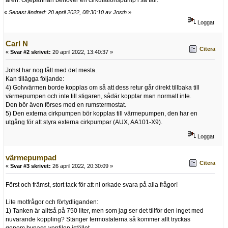
åren. Oljepannan behöver en cirkulationspump i så fall.
«
Senast ändrad: 20 april 2022, 08:30:10 av Josth
»
Loggat
Carl N
Citera
«
Svar #2 skrivet:
20 april 2022, 13:40:37 »
Johst har nog fått med det mesta.
Kan tillägga följande:
4) Golvvärmen borde kopplas om så att dess retur går direkt tillbaka till
värmepumpen och inte till stigaren, sådär kopplar man normalt inte.
Den bör även förses med en rumstermostat.
5) Den externa cirkpumpen bör kopplas till värmepumpen, den har en
utgång för att styra externa cirkpumpar (AUX, AA101-X9).
Loggat
värmepumpad
Citera
«
Svar #3 skrivet:
26 april 2022, 20:30:09 »
Först och främst, stort tack för att ni orkade svara på alla frågor!
Lite motfrågor och förtydliganden:
1) Tanken är alltså på 750 liter, men som jag ser det tillför den inget med
nuvarande koppling? Stänger termostaterna så kommer allt tryckas
genom bypass-ventilen istället.