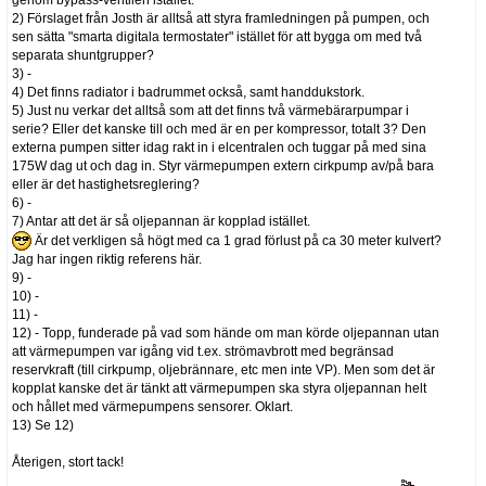
2) Förslaget från Josth är alltså att styra framledningen på pumpen, och
sen sätta "smarta digitala termostater" istället för att bygga om med två
separata shuntgrupper?
3) -
4) Det finns radiator i badrummet också, samt handdukstork.
5) Just nu verkar det alltså som att det finns två värmebärarpumpar i
serie? Eller det kanske till och med är en per kompressor, totalt 3? Den
externa pumpen sitter idag rakt in i elcentralen och tuggar på med sina
175W dag ut och dag in. Styr värmepumpen extern cirkpump av/på bara
eller är det hastighetsreglering?
6) -
7) Antar att det är så oljepannan är kopplad istället.
Är det verkligen så högt med ca 1 grad förlust på ca 30 meter kulvert?
Jag har ingen riktig referens här.
9) -
10) -
11) -
12) - Topp, funderade på vad som hände om man körde oljepannan utan
att värmepumpen var igång vid t.ex. strömavbrott med begränsad
reservkraft (till cirkpump, oljebrännare, etc men inte VP). Men som det är
kopplat kanske det är tänkt att värmepumpen ska styra oljepannan helt
och hållet med värmepumpens sensorer. Oklart.
13) Se 12)
Återigen, stort tack!