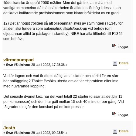
flödet kanske är uppåt 2000 m3/tim. Men det går inte att mäta med
vanliga termometrar då mätosäkerheten är alldeles för hög i dessa utan
det krävs kalibrerade proffsinstrument som klarar bråkdelar av en grad.
12) Det är högst troligen så att oljepannan styrs av styrningen i F1345 för
att den ska fungera som automatisk tillsats/back-up vid behov (om
oljepannan alltid är påslagen i standby). NIBE har alla tillbehör till F1345
som behövs.
Loggat
värmepumpad
Citera
«
Svar #5 skrivet:
28 april 2022, 17:28:36 »
Vad är lagom och vad är direkt dåligt antal starter och körtid för en sån
här anläggning? Tänkte försöka utreda om det är ett problem eller inte
med nuvarande koppling.
Det senaste dygnet t.ex. har det varit totalt 22 starter (gissar att det blir 11
per kompressor) och den har gått mellan 15 och 40 minuter per gång. Vid
-3 grader ute går den konstant på en kompressor.
Loggat
Josth
Citera
«
Svar #6 skrivet:
29 april 2022, 09:23:54 »