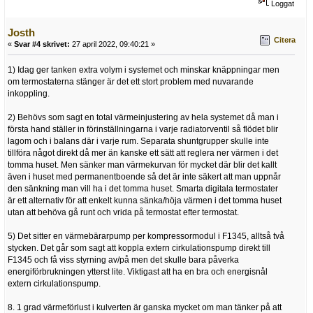
Loggat
Josth
Citera
«
Svar #4 skrivet:
27 april 2022, 09:40:21 »
1) Idag ger tanken extra volym i systemet och minskar knäppningar men
om termostaterna stänger är det ett stort problem med nuvarande
inkoppling.
2) Behövs som sagt en total värmeinjustering av hela systemet då man i
första hand ställer in förinställningarna i varje radiatorventil så flödet blir
lagom och i balans där i varje rum. Separata shuntgrupper skulle inte
tillföra något direkt då mer än kanske ett sätt att reglera ner värmen i det
tomma huset. Men sänker man värmekurvan för mycket där blir det kallt
även i huset med permanentboende så det är inte säkert att man uppnår
den sänkning man vill ha i det tomma huset. Smarta digitala termostater
är ett alternativ för att enkelt kunna sänka/höja värmen i det tomma huset
utan att behöva gå runt och vrida på termostat efter termostat.
5) Det sitter en värmebärarpump per kompressormodul i F1345, alltså två
stycken. Det går som sagt att koppla extern cirkulationspump direkt till
F1345 och få viss styrning av/på men det skulle bara påverka
energiförbrukningen ytterst lite. Viktigast att ha en bra och energisnål
extern cirkulationspump.
8. 1 grad värmeförlust i kulverten är ganska mycket om man tänker på att