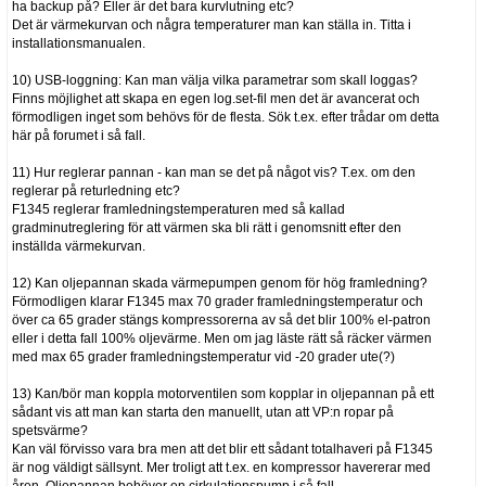
ha backup på? Eller är det bara kurvlutning etc?
Det är värmekurvan och några temperaturer man kan ställa in. Titta i
installationsmanualen.
10) USB-loggning: Kan man välja vilka parametrar som skall loggas?
Finns möjlighet att skapa en egen log.set-fil men det är avancerat och
förmodligen inget som behövs för de flesta. Sök t.ex. efter trådar om detta
här på forumet i så fall.
11) Hur reglerar pannan - kan man se det på något vis? T.ex. om den
reglerar på returledning etc?
F1345 reglerar framledningstemperaturen med så kallad
gradminutreglering för att värmen ska bli rätt i genomsnitt efter den
inställda värmekurvan.
12) Kan oljepannan skada värmepumpen genom för hög framledning?
Förmodligen klarar F1345 max 70 grader framledningstemperatur och
över ca 65 grader stängs kompressorerna av så det blir 100% el-patron
eller i detta fall 100% oljevärme. Men om jag läste rätt så räcker värmen
med max 65 grader framledningstemperatur vid -20 grader ute(?)
13) Kan/bör man koppla motorventilen som kopplar in oljepannan på ett
sådant vis att man kan starta den manuellt, utan att VP:n ropar på
spetsvärme?
Kan väl förvisso vara bra men att det blir ett sådant totalhaveri på F1345
är nog väldigt sällsynt. Mer troligt att t.ex. en kompressor havererar med