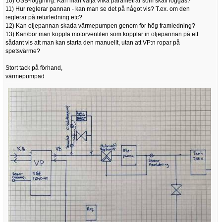
10) USB-loggning: Kan man välja vilka parametrar som skall loggas?
11) Hur reglerar pannan - kan man se det på något vis? T.ex. om den
reglerar på returledning etc?
12) Kan oljepannan skada värmepumpen genom för hög framledning?
13) Kan/bör man koppla motorventilen som kopplar in oljepannan på ett
sådant vis att man kan starta den manuellt, utan att VP:n ropar på
spetsvärme?
Stort tack på förhand,
värmepumpad