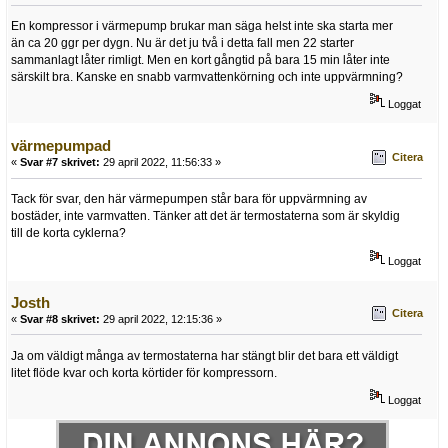
En kompressor i värmepump brukar man säga helst inte ska starta mer
än ca 20 ggr per dygn. Nu är det ju två i detta fall men 22 starter
sammanlagt låter rimligt. Men en kort gångtid på bara 15 min låter inte
särskilt bra. Kanske en snabb varmvattenkörning och inte uppvärmning?
Loggat
värmepumpad
Citera
«
Svar #7 skrivet:
29 april 2022, 11:56:33 »
Tack för svar, den här värmepumpen står bara för uppvärmning av
bostäder, inte varmvatten. Tänker att det är termostaterna som är skyldig
till de korta cyklerna?
Loggat
Josth
Citera
«
Svar #8 skrivet:
29 april 2022, 12:15:36 »
Ja om väldigt många av termostaterna har stängt blir det bara ett väldigt
litet flöde kvar och korta körtider för kompressorn.
Loggat