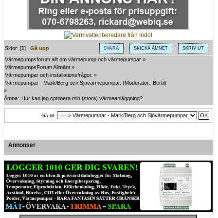
Sidor: [
1
]
Gå upp
SVARA
SKICKA ÄMNET
SKRIV UT
Värmepumpsforum allt om värmepump och värmepumpar
»
VärmepumpsForum Allmänt
»
Värmepumpar och installationsfrågor.
»
Värmepumpar - Mark/Berg och Sjövärmepumpar.
(Moderator:
Bertil
)
»
Ämne:
Hur kan jag optimera min (stora) värmeanläggning?
Gå till:
Annonser