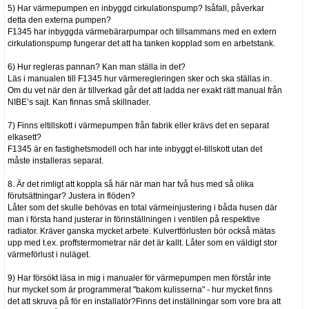
5) Har värmepumpen en inbyggd cirkulationspump? Isåfall, påverkar
detta den externa pumpen?
F1345 har inbyggda värmebärarpumpar och tillsammans med en extern
cirkulationspump fungerar det att ha tanken kopplad som en arbetstank.
6) Hur regleras pannan? Kan man ställa in det?
Läs i manualen till F1345 hur värmeregleringen sker och ska ställas in.
Om du vet när den är tillverkad går det att ladda ner exakt rätt manual från
NIBE’s sajt. Kan finnas små skillnader.
7) Finns eltillskott i värmepumpen från fabrik eller krävs det en separat
elkasett?
F1345 är en fastighetsmodell och har inte inbyggt el-tillskott utan det
måste installeras separat.
8. Är det rimligt att koppla så här när man har två hus med så olika
förutsättningar? Justera in flöden?
Låter som det skulle behövas en total värmeinjustering i båda husen där
man i första hand justerar in förinställningen i ventilen på respektive
radiator. Kräver ganska mycket arbete. Kulvertförlusten bör också mätas
upp med t.ex. proffstermometrar när det är kallt. Låter som en väldigt stor
värmeförlust i nuläget.
9) Har försökt läsa in mig i manualer för värmepumpen men förstår inte
hur mycket som är programmerat "bakom kulisserna" - hur mycket finns
det att skruva på för en installatör?Finns det inställningar som vore bra att