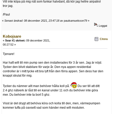
Vill inte köpa på mig nåt som funkar halvdant, då kör jag hellre airpatrol
tror jag.
/Paul
«
Senast ändrad: 08 december 2021, 23:47:18 av paulsamuelsson79
»
Loggat
Kobojsare
Citera
«
Svar #1 skrivet:
09 december 2021,
00:27:52 »
Tjenare!
Har haft wifi till min pump sen den installerades för 3 år sen. Jag är nöjd.
Tycker den blivit stabilare för varje år. Den nya appen residential
controller är i mitt tycke ett bra lyft från den förra appen. Sen dess har den
knappt strulat för mig.
Tycker du nämner allt man behöver hålla koll på.
Du ser till att ditt
2.4 ghz nätverk är låst till en kanal under 11 och du behöver inte göra
mer. Du behöver inte ta bort 5 ghz.
Visst är det drygt att behöva köra och kolla till den, men, värmepumpen
kommer tuffa på oavsett vad som händer med wifi modulen.