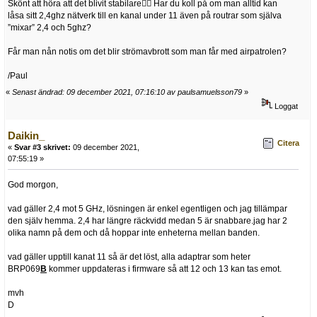
Skönt att höra att det blivit stabilare👍🏻 Har du koll på om man alltid kan
låsa sitt 2,4ghz nätverk till en kanal under 11 även på routrar som själva
”mixar” 2,4 och 5ghz?
Får man nån notis om det blir strömavbrott som man får med airpatrolen?
/Paul
«
Senast ändrad: 09 december 2021, 07:16:10 av paulsamuelsson79
»
Loggat
Daikin_
Citera
«
Svar #3 skrivet:
09 december 2021,
07:55:19 »
God morgon,
vad gäller 2,4 mot 5 GHz, lösningen är enkel egentligen och jag tillämpar
den själv hemma. 2,4 har längre räckvidd medan 5 är snabbare.jag har 2
olika namn på dem och då hoppar inte enheterna mellan banden.
vad gäller upptill kanat 11 så är det löst, alla adaptrar som heter
BRP069
B
kommer uppdateras i firmware så att 12 och 13 kan tas emot.
mvh
D