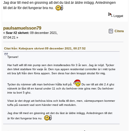
Jag drar till med en gissning att det du läst är äldre inlägg. Anledningen
till det är för det fungerar bra nu.
Loggat
paulsamuelsson79
Citera
«
Svar #2 skrivet:
09 december 2021,
07:04:21 »
Citat från: Kobojsare skrivet 09 december 2021, 00:27:52
Tjenare!
Har haft wifi till min pump sen den installerades för 3 år sen. Jag är nöjd. Tycker
den blivit stabilare för varje år. Den nya appen residential controller är i mitt tycke
ett bra lyft från den förra appen. Sen dess har den knappt strulat för mig.
Tycker du nämner allt man behöver hålla koll på.
Du ser till att ditt 2.4 ghz
nätverk är låst till en kanal under 11 och du behöver inte göra mer. Du behöver
inte ta bort 5 ghz.
Visst är det drygt att behöva köra och kolla till den, men, värmepumpen kommer
tuffa på oavsett vad som händer med wifi modulen.
Jag drar till med en gissning att det du läst är äldre inlägg. Anledningen till det
är för det fungerar bra nu.