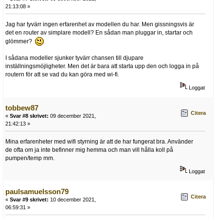
21:13:08 »
Jag har tyvärr ingen erfarenhet av modellen du har. Men gissningsvis är
det en router av simplare modell? En sådan man pluggar in, startar och
glömmer?
I sådana modeller sjunker tyvärr chansen till djupare
inställningsmöjligheter. Men det är bara att starta upp den och logga in på
routern för att se vad du kan göra med wi-fi.
Loggat
tobbew87
Citera
«
Svar #8 skrivet:
09 december 2021,
21:42:13 »
Mina erfarenheter med wifi styrning är att de har fungerat bra. Använder
de ofta om ja inte befinner mig hemma och man vill hålla koll på
pumpen/temp mm.
Loggat
paulsamuelsson79
Citera
«
Svar #9 skrivet:
10 december 2021,
06:59:31 »