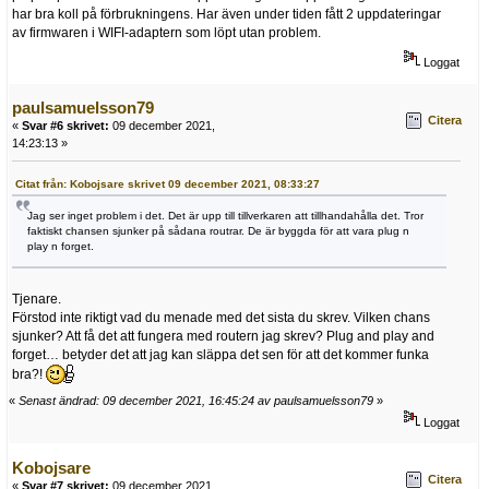
har bra koll på förbrukningens. Har även under tiden fått 2 uppdateringar
av firmwaren i WIFI-adaptern som löpt utan problem.
Loggat
paulsamuelsson79
Citera
«
Svar #6 skrivet:
09 december 2021,
14:23:13 »
Citat från: Kobojsare skrivet 09 december 2021, 08:33:27
Jag ser inget problem i det. Det är upp till tillverkaren att tillhandahålla det. Tror
faktiskt chansen sjunker på sådana routrar. De är byggda för att vara plug n
play n forget.
Tjenare.
Förstod inte riktigt vad du menade med det sista du skrev. Vilken chans
sjunker? Att få det att fungera med routern jag skrev? Plug and play and
forget… betyder det att jag kan släppa det sen för att det kommer funka
bra?!
«
Senast ändrad: 09 december 2021, 16:45:24 av paulsamuelsson79
»
Loggat
Kobojsare
Citera
«
Svar #7 skrivet:
09 december 2021,