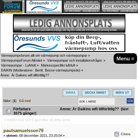
Värmepumpsforum allt om värmepump och värmepumpar
»
Menu ≡
VärmepumpsForum Allmänt
»
Värmepumpar och installationsfrågor.
»
Värmepumpar - Luft/luft
»
Märkesspecifikt luft/luft
»
DAIKIN
(Moderatorer:
Bertil
,
Bosse-värmepumpsdo
) »
Ämne:
Är Daikins wifi tillförlitlig??
SVARA
SKICKA ÄMNET
SKRIV UT
Sidor: [
1
]
Gå ned
Författare
Ämne: Är Daikins wifi tillförlitlig?? (läst
3075 gånger)
0 medlemmar och 1 gäst tittar på detta ämne.
paulsamuelsson79
Citera
«
skrivet:
08 december 2021, 23:25:04 »