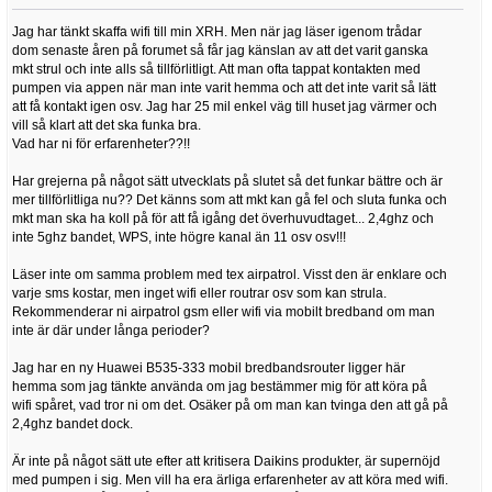
Jag har tänkt skaffa wifi till min XRH. Men när jag läser igenom trådar
dom senaste åren på forumet så får jag känslan av att det varit ganska
mkt strul och inte alls så tillförlitligt. Att man ofta tappat kontakten med
pumpen via appen när man inte varit hemma och att det inte varit så lätt
att få kontakt igen osv. Jag har 25 mil enkel väg till huset jag värmer och
vill så klart att det ska funka bra.
Vad har ni för erfarenheter??!!
Har grejerna på något sätt utvecklats på slutet så det funkar bättre och är
mer tillförlitliga nu?? Det känns som att mkt kan gå fel och sluta funka och
mkt man ska ha koll på för att få igång det överhuvudtaget... 2,4ghz och
inte 5ghz bandet, WPS, inte högre kanal än 11 osv osv!!!
Läser inte om samma problem med tex airpatrol. Visst den är enklare och
varje sms kostar, men inget wifi eller routrar osv som kan strula.
Rekommenderar ni airpatrol gsm eller wifi via mobilt bredband om man
inte är där under långa perioder?
Jag har en ny Huawei B535-333 mobil bredbandsrouter ligger här
hemma som jag tänkte använda om jag bestämmer mig för att köra på
wifi spåret, vad tror ni om det. Osäker på om man kan tvinga den att gå på
2,4ghz bandet dock.
Är inte på något sätt ute efter att kritisera Daikins produkter, är supernöjd
med pumpen i sig. Men vill ha era ärliga erfarenheter av att köra med wifi.