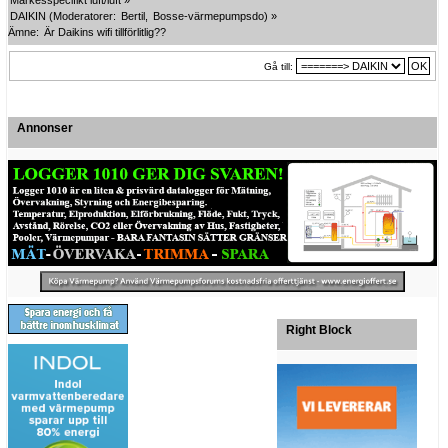
DAIKIN
(Moderatorer:
Bertil
,
Bosse-värmepumpsdo
) »
Ämne:
Är Daikins wifi tillförlitlig??
Gå till:
Annonser
Right Block