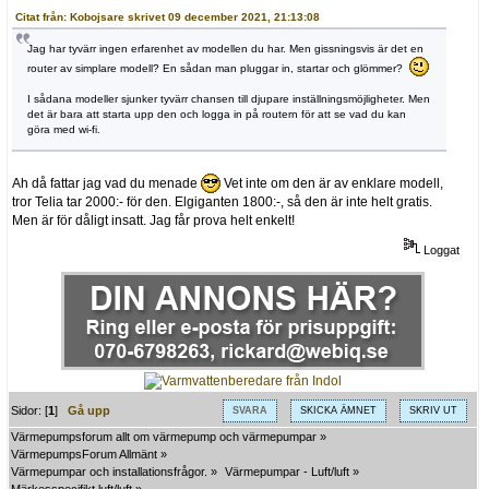
Citat från: Kobojsare skrivet 09 december 2021, 21:13:08
Jag har tyvärr ingen erfarenhet av modellen du har. Men gissningsvis är det en
router av simplare modell? En sådan man pluggar in, startar och glömmer?
I sådana modeller sjunker tyvärr chansen till djupare inställningsmöjligheter. Men
det är bara att starta upp den och logga in på routern för att se vad du kan
göra med wi-fi.
Ah då fattar jag vad du menade
Vet inte om den är av enklare modell,
tror Telia tar 2000:- för den. Elgiganten 1800:-, så den är inte helt gratis.
Men är för dåligt insatt. Jag får prova helt enkelt!
Loggat
Sidor: [
1
]
Gå upp
SVARA
SKICKA ÄMNET
SKRIV UT
Värmepumpsforum allt om värmepump och värmepumpar
»
VärmepumpsForum Allmänt
»
Värmepumpar och installationsfrågor.
»
Värmepumpar - Luft/luft
»
Märkesspecifikt luft/luft
»