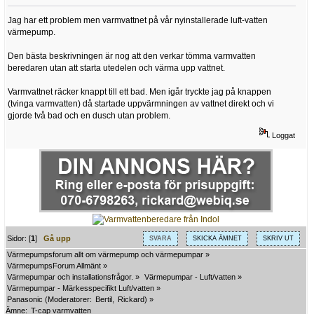
Jag har ett problem men varmvattnet på vår nyinstallerade luft-vatten
värmepump.
Den bästa beskrivningen är nog att den verkar tömma varmvatten
beredaren utan att starta utedelen och värma upp vattnet.
Varmvattnet räcker knappt till ett bad. Men igår tryckte jag på knappen
(tvinga varmvatten) då startade uppvärmningen av vattnet direkt och vi
gjorde två bad och en dusch utan problem.
Loggat
Sidor: [
1
]
Gå upp
SVARA
SKICKA ÄMNET
SKRIV UT
Värmepumpsforum allt om värmepump och värmepumpar
»
VärmepumpsForum Allmänt
»
Värmepumpar och installationsfrågor.
»
Värmepumpar - Luft/vatten
»
Värmepumpar - Märkesspecifikt Luft/vatten
»
Panasonic
(Moderatorer:
Bertil
,
Rickard
) »
Ämne:
T-cap varmvatten