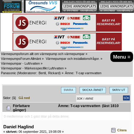
Värmepumpsforum allt om värmepump och värmepumpar
»
Menu ≡
VärmepumpsForum Allmänt
»
Värmepumpar och installationsfrågor.
»
Värmepumpar - Luft/vatten
»
Värmepumpar - Märkesspecifikt Luft/vatten
»
Panasonic
(Moderatorer:
Bertil
,
Rickard
) »
Ämne:
T-cap varmvatten
SVARA
SKICKA ÄMNET
SKRIV UT
Sidor: [
1
]
Gå ned
Författare
Ämne: T-cap varmvatten (läst 1810
gånger)
0 medlemmar och 1 gäst tittar på detta ämne.
Daniel Haglind
Citera
«
skrivet:
06 september 2021, 19:08:09 »