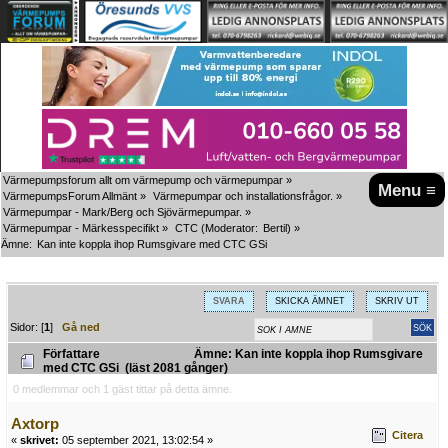
Värmepumpsforum allt om värmepump och värmepumpar
»
Menu ≡
VärmepumpsForum Allmänt
»
Värmepumpar och installationsfrågor.
»
Värmepumpar - Mark/Berg och Sjövärmepumpar.
»
Värmepumpar - Märkesspecifikt
»
CTC
(Moderator:
Bertil
) »
Ämne:
Kan inte koppla ihop Rumsgivare med CTC GSi
SVARA
SKICKA ÄMNET
SKRIV UT
Sidor: [
1
]
Gå ned
Författare
Ämne: Kan inte koppla ihop Rumsgivare
med CTC GSi (läst 2081 gånger)
0 medlemmar och 1 gäst tittar på detta ämne.
Axtorp
Citera
«
skrivet:
05 september 2021, 13:02:54 »