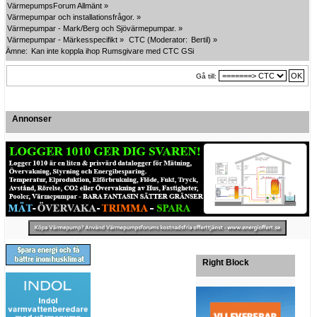
VärmepumpsForum Allmänt
»
Värmepumpar och installationsfrågor.
»
Värmepumpar - Mark/Berg och Sjövärmepumpar.
»
Värmepumpar - Märkesspecifikt
»
CTC
(Moderator:
Bertil
) »
Ämne:
Kan inte koppla ihop Rumsgivare med CTC GSi
Gå till:
Annonser
Right Block