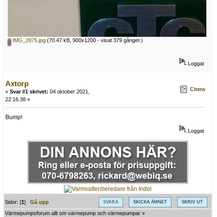
IMG_2875.jpg
(70.47 kB, 900x1200 - visat 379 gånger.)
Loggat
Axtorp
Citera
«
Svar #1 skrivet:
04 oktober 2021,
22:16:38 »
Bump!
Loggat
Sidor: [
1
]
Gå upp
SVARA
SKICKA ÄMNET
SKRIV UT
Värmepumpsforum allt om värmepump och värmepumpar
»