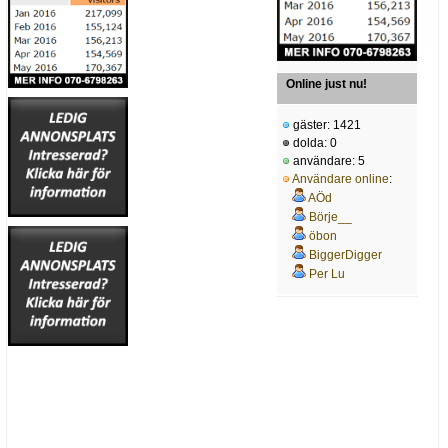
Online just nu!
gäster: 1421
dolda: 0
användare: 5
Användare online
:
AÖd
Börje__
öbon
BiggerDigger
Per Lu