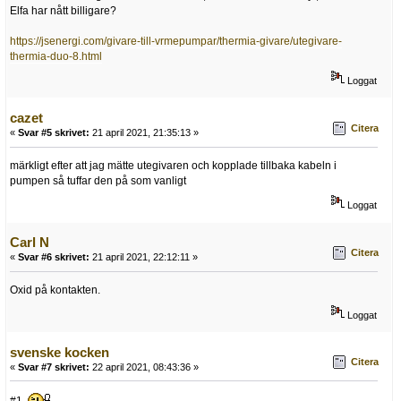
Elfa har nått billigare?
https://jsenergi.com/givare-till-vrmepumpar/thermia-givare/utegivare-
thermia-duo-8.html
Loggat
cazet
Citera
«
Svar #5 skrivet:
21 april 2021, 21:35:13 »
märkligt efter att jag mätte utegivaren och kopplade tillbaka kabeln i
pumpen så tuffar den på som vanligt
Loggat
Carl N
Citera
«
Svar #6 skrivet:
21 april 2021, 22:12:11 »
Oxid på kontakten.
Loggat
svenske kocken
Citera
«
Svar #7 skrivet:
22 april 2021, 08:43:36 »
#1