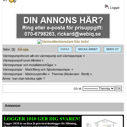
Loggat
Sidor: [
1
]
Gå upp
SVARA
SKICKA ÄMNET
SKRIV UT
Värmepumpsforum allt om värmepump och värmepumpar
»
VärmepumpsForum Allmänt
»
Värmepumpar och installationsfrågor.
»
Värmepumpar - Mark/Berg och Sjövärmepumpar.
»
Värmepumpar - Märkesspecifikt
»
Thermia
(Moderator:
Bertil
) »
Ämne:
kan man felsöka själv ?
Gå till:
Annonser