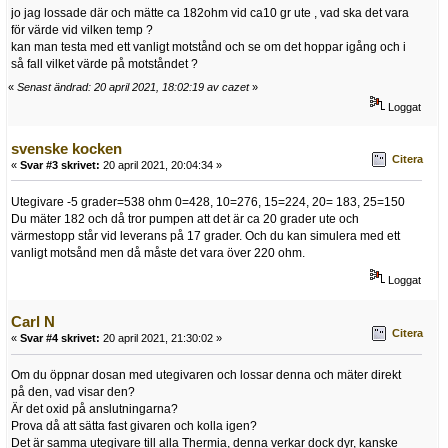
jo jag lossade där och mätte ca 182ohm vid ca10 gr ute , vad ska det vara
för värde vid vilken temp ?
kan man testa med ett vanligt motstånd och se om det hoppar igång och i
så fall vilket värde på motståndet ?
«
Senast ändrad: 20 april 2021, 18:02:19 av cazet
»
Loggat
svenske kocken
Citera
«
Svar #3 skrivet:
20 april 2021, 20:04:34 »
Utegivare -5 grader=538 ohm 0=428, 10=276, 15=224, 20= 183, 25=150
Du mäter 182 och då tror pumpen att det är ca 20 grader ute och
värmestopp står vid leverans på 17 grader. Och du kan simulera med ett
vanligt motsånd men då måste det vara över 220 ohm.
Loggat
Carl N
Citera
«
Svar #4 skrivet:
20 april 2021, 21:30:02 »
Om du öppnar dosan med utegivaren och lossar denna och mäter direkt
på den, vad visar den?
Är det oxid på anslutningarna?
Prova då att sätta fast givaren och kolla igen?
Det är samma utegivare till alla Thermia, denna verkar dock dyr, kanske