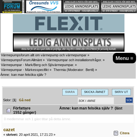
Värmepumpsforum allt om värmepump och värmepumpar
»
Menu ≡
VärmepumpsForum Allmänt
»
Värmepumpar och installationsfrågor.
»
Värmepumpar - Mark/Berg och Sjövärmepumpar.
»
Värmepumpar - Märkesspecifikt
»
Thermia
(Moderator:
Bertil
) »
Ämne:
kan man felsöka själv ?
SVARA
SKICKA ÄMNET
SKRIV UT
Sidor: [
1
]
Gå ned
Författare
Ämne: kan man felsöka själv ? (läst
1552 gånger)
0 medlemmar och 1 gäst tittar på detta ämne.
cazet
Citera
«
skrivet:
20 april 2021, 17:21:23 »