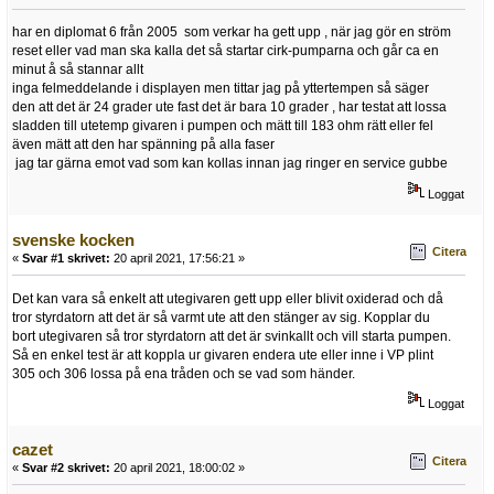
har en diplomat 6 från 2005 som verkar ha gett upp , när jag gör en ström
reset eller vad man ska kalla det så startar cirk-pumparna och går ca en
minut å så stannar allt
inga felmeddelande i displayen men tittar jag på yttertempen så säger
den att det är 24 grader ute fast det är bara 10 grader , har testat att lossa
sladden till utetemp givaren i pumpen och mätt till 183 ohm rätt eller fel
även mätt att den har spänning på alla faser
jag tar gärna emot vad som kan kollas innan jag ringer en service gubbe
Loggat
svenske kocken
Citera
«
Svar #1 skrivet:
20 april 2021, 17:56:21 »
Det kan vara så enkelt att utegivaren gett upp eller blivit oxiderad och då
tror styrdatorn att det är så varmt ute att den stänger av sig. Kopplar du
bort utegivaren så tror styrdatorn att det är svinkallt och vill starta pumpen.
Så en enkel test är att koppla ur givaren endera ute eller inne i VP plint
305 och 306 lossa på ena tråden och se vad som händer.
Loggat
cazet
Citera
«
Svar #2 skrivet:
20 april 2021, 18:00:02 »