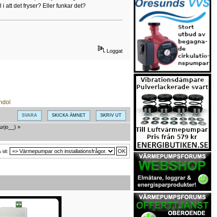
att det fryser? Eller funkar det?
Loggat
SVARA
SKICKA ÄMNET
SKRIV UT
urjo__
) »
till: