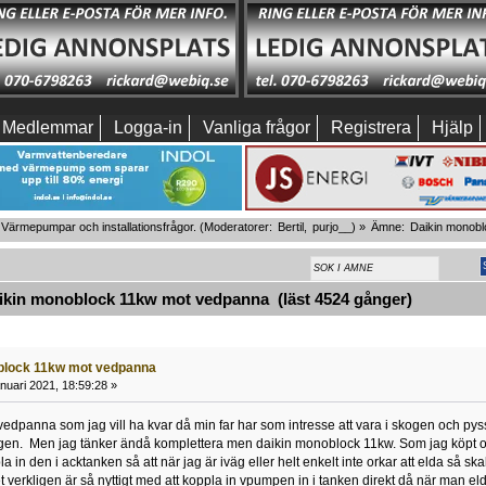
Medlemmar
Logga-in
Vanliga frågor
Registrera
Hjälp
Värmepumpar och installationsfrågor.
(Moderatorer:
Bertil
,
purjo__
) »
Ämne:
Daikin monob
kin monoblock 11kw mot vedpanna (läst 4524 gånger)
block 11kw mot vedpanna
nuari 2021, 18:59:28 »
edpanna som jag vill ha kvar då min far har som intresse att vara i skogen och pys
n. Men jag tänker ändå komplettera men daikin monoblock 11kw. Som jag köpt och h
la in den i acktanken så att när jag är iväg eller helt enkelt inte orkar att elda s
 verkligen är så nyttigt med att koppla in vpumpen in i tanken direkt då när man e