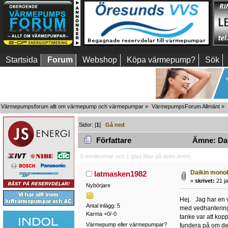
Startsida
Forum
Webshop
Köpa värmepump?
Sök
Värmepumpsforum allt om värmepump och värmepumpar
»
VärmepumpsForum Allmänt
»
Sidor: [
1
]
Gå ned
Författare
Ämne: Dai
0 medlemmar och 1 gäst tittar på detta ämne.
Daikin mono
latmasken1982
«
skrivet:
21 ja
Nybörjare
Hej. Jag har en v
Antal inlägg: 5
med vedhanteringe
Karma +0/-0
tanke var att kopp
Värmepump eller värmepumpar?
fundera på om det