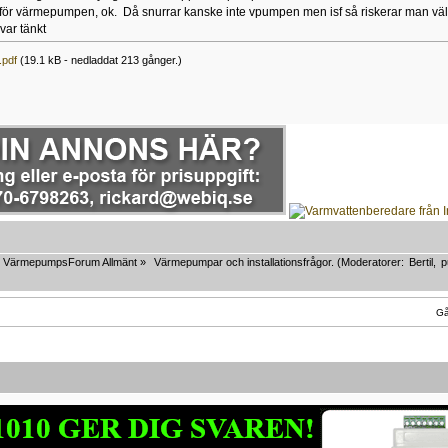
 för värmepumpen, ok. Då snurrar kanske inte vpumpen men isf så riskerar man väll i 
 var tänkt
.pdf
(19.1 kB - nedladdat 213 gånger.)
VärmepumpsForum Allmänt
»
Värmepumpar och installationsfrågor.
(Moderatorer:
Bertil
,
p
Gå 