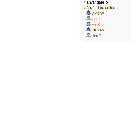
användare: 5
Användare online
:
ViktorW
lubbis
ErikB
Rillman
Heat?