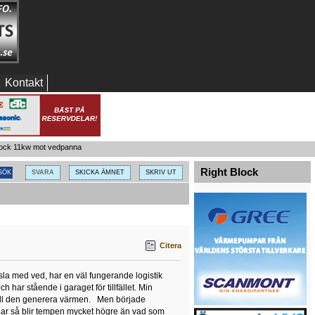
Kontakt
lock 11kw mot vedpanna
Right Block
SVARA
SKICKA ÄMNET
SKRIV UT
Citera
sla med ved, har en väl fungerande logistik
ar stående i garaget för tillfället. Min
å skall den generera värmen. Men började
ldar så blir tempen mycket högre än vad som