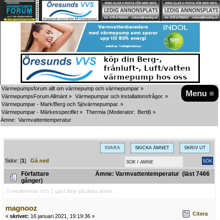
Värmepumpsforum allt om värmepump och värmepumpar
»
Menu ≡
VärmepumpsForum Allmänt
»
Värmepumpar och installationsfrågor.
»
Värmepumpar - Mark/Berg och Sjövärmepumpar.
»
Värmepumpar - Märkesspecifikt
»
Thermia
(Moderator:
Bertil
) »
Ämne:
Varmvattentemperatur
SVARA
SKICKA ÄMNET
SKRIV UT
Sidor: [
1
]
Gå ned
Författare
Ämne: Varmvattentemperatur (läst 7466
gånger)
0 medlemmar och 1 gäst tittar på detta ämne.
magnooz
Citera
«
skrivet:
16 januari 2021, 19:19:36 »