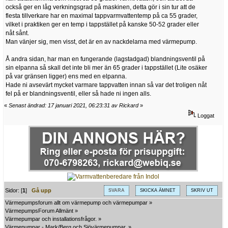
också ger en låg verkningsgrad på maskinen, detta gör i sin tur att de
flesta tillverkare har en maximal tappvarmvattentemp på ca 55 grader,
vilket i praktiken ger en temp i tappstället på kanske 50-52 grader eller
nåt sånt.
Man vänjer sig, men visst, det är en av nackdelarna med värmepump.
Å andra sidan, har man en fungerande (lagstadgad) blandningsventil på
sin elpanna så skall det inte bli mer än 65 grader i tappstället (Lite osäker
på var gränsen ligger) ens med en elpanna.
Hade ni avsevärt mycket varmare tappvatten innan så var det troligen nåt
fel på er blandningsventil, eller så hade ni ingen alls.
«
Senast ändrad: 17 januari 2021, 06:23:31 av Rickard
»
Loggat
Sidor: [
1
]
Gå upp
SVARA
SKICKA ÄMNET
SKRIV UT
Värmepumpsforum allt om värmepump och värmepumpar
»
VärmepumpsForum Allmänt
»
Värmepumpar och installationsfrågor.
»
Värmepumpar - Mark/Berg och Sjövärmepumpar.
»