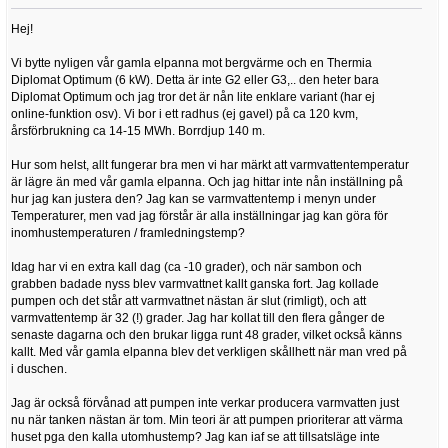
Hej!
Vi bytte nyligen vår gamla elpanna mot bergvärme och en Thermia
Diplomat Optimum (6 kW). Detta är inte G2 eller G3,.. den heter bara
Diplomat Optimum och jag tror det är nån lite enklare variant (har ej
online-funktion osv). Vi bor i ett radhus (ej gavel) på ca 120 kvm,
årsförbrukning ca 14-15 MWh. Borrdjup 140 m.
Hur som helst, allt fungerar bra men vi har märkt att varmvattentemperatur
är lägre än med vår gamla elpanna. Och jag hittar inte nån inställning på
hur jag kan justera den? Jag kan se varmvattentemp i menyn under
Temperaturer, men vad jag förstår är alla inställningar jag kan göra för
inomhustemperaturen / framledningstemp?
Idag har vi en extra kall dag (ca -10 grader), och när sambon och
grabben badade nyss blev varmvattnet kallt ganska fort. Jag kollade
pumpen och det står att varmvattnet nästan är slut (rimligt), och att
varmvattentemp är 32 (!) grader. Jag har kollat till den flera gånger de
senaste dagarna och den brukar ligga runt 48 grader, vilket också känns
kallt. Med vår gamla elpanna blev det verkligen skållhett när man vred på
i duschen.
Jag är också förvånad att pumpen inte verkar producera varmvatten just
nu när tanken nästan är tom. Min teori är att pumpen prioriterar att värma
huset pga den kalla utomhustemp? Jag kan iaf se att tillsatsläge inte