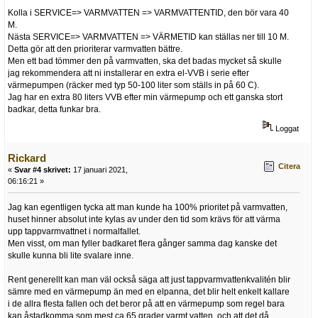
Kolla i SERVICE=> VARMVATTEN => VARMVATTENTID, den bör vara 40
M.
Nästa SERVICE=> VARMVATTEN => VÄRMETID kan ställas ner till 10 M.
Detta gör att den prioriterar varmvatten bättre.
Men ett bad tömmer den på varmvatten, ska det badas mycket så skulle
jag rekommendera att ni installerar en extra el-VVB i serie efter
värmepumpen (räcker med typ 50-100 liter som ställs in på 60 C).
Jag har en extra 80 liters VVB efter min värmepump och ett ganska stort
badkar, detta funkar bra.
Loggat
Rickard
Citera
«
Svar #4 skrivet:
17 januari 2021,
06:16:21 »
Jag kan egentligen tycka att man kunde ha 100% prioritet på varmvatten,
huset hinner absolut inte kylas av under den tid som krävs för att värma
upp tappvarmvattnet i normalfallet.
Men visst, om man fyller badkaret flera gånger samma dag kanske det
skulle kunna bli lite svalare inne.
Rent generellt kan man väl också säga att just tappvarmvattenkvalitén blir
sämre med en värmepump än med en elpanna, det blir helt enkelt kallare
i de allra flesta fallen och det beror på att en värmepump som regel bara
kan åstadkomma som mest ca 65 grader varmt vatten, och att det då