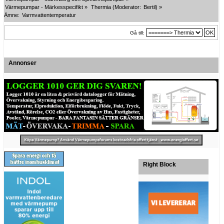
Värmepumpar - Märkesspecifikt
»
Thermia
(Moderator:
Bertil
) »
Ämne:
Varmvattentemperatur
Gå till:
Annonser
Right Block