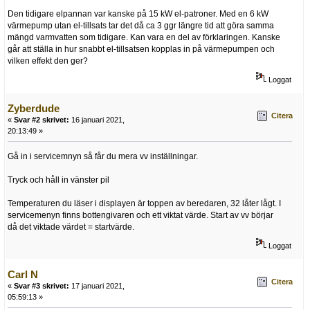
Den tidigare elpannan var kanske på 15 kW el-patroner. Med en 6 kW
värmepump utan el-tillsats tar det då ca 3 ggr längre tid att göra samma
mängd varmvatten som tidigare. Kan vara en del av förklaringen. Kanske
går att ställa in hur snabbt el-tillsatsen kopplas in på värmepumpen och
vilken effekt den ger?
Loggat
Zyberdude
Citera
«
Svar #2 skrivet:
16 januari 2021,
20:13:49 »
Gå in i servicemnyn så får du mera vv inställningar.
Tryck och håll in vänster pil
Temperaturen du läser i displayen är toppen av beredaren, 32 låter lågt. I
servicemenyn finns bottengivaren och ett viktat värde. Start av vv börjar
då det viktade värdet = startvärde.
Loggat
Carl N
Citera
«
Svar #3 skrivet:
17 januari 2021,
05:59:13 »