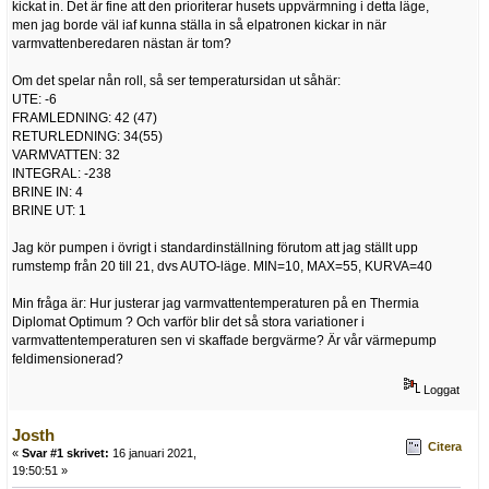
kickat in. Det är fine att den prioriterar husets uppvärmning i detta läge,
men jag borde väl iaf kunna ställa in så elpatronen kickar in när
varmvattenberedaren nästan är tom?
Om det spelar nån roll, så ser temperatursidan ut såhär:
UTE: -6
FRAMLEDNING: 42 (47)
RETURLEDNING: 34(55)
VARMVATTEN: 32
INTEGRAL: -238
BRINE IN: 4
BRINE UT: 1
Jag kör pumpen i övrigt i standardinställning förutom att jag ställt upp
rumstemp från 20 till 21, dvs AUTO-läge. MIN=10, MAX=55, KURVA=40
Min fråga är: Hur justerar jag varmvattentemperaturen på en Thermia
Diplomat Optimum ? Och varför blir det så stora variationer i
varmvattentemperaturen sen vi skaffade bergvärme? Är vår värmepump
feldimensionerad?
Loggat
Josth
Citera
«
Svar #1 skrivet:
16 januari 2021,
19:50:51 »