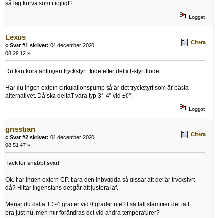
så låg kurva som möjligt?
Loggat
Lexus
Citera
«
Svar #1 skrivet:
04 december 2020,
08:29:12 »
Du kan köra antingen tryckstyrt flöde eller deltaT-styrt flöde.
Har du ingen extern cirkulationspump så är det tryckstyrt som är bästa
alternativet. Då ska deltaT vara typ 3°-4° vid ±0°.
Loggat
grisstian
Citera
«
Svar #2 skrivet:
04 december 2020,
08:51:47 »
Tack för snabbt svar!
Ok, har ingen extern CP, bara den inbyggda så gissar att det är tryckstyrt
då? Hittar ingenstans det går att justera iaf.
Menar du delta T 3-4 grader vid 0 grader ute? I så fall stämmer det rätt
bra just nu, men hur förändras det vid andra temperaturer?