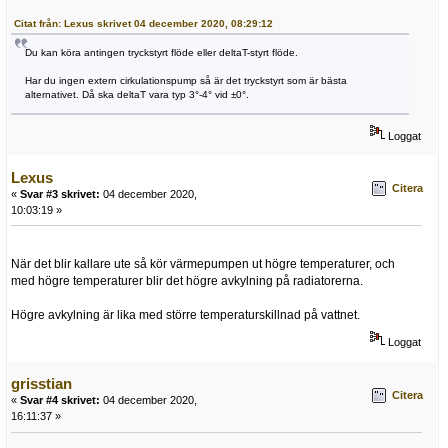
Citat från: Lexus skrivet 04 december 2020, 08:29:12
Du kan köra antingen tryckstyrt flöde eller deltaT-styrt flöde.
Har du ingen extern cirkulationspump så är det tryckstyrt som är bästa
alternativet. Då ska deltaT vara typ 3°-4° vid ±0°.
Loggat
Lexus
Citera
«
Svar #3 skrivet:
04 december 2020,
10:03:19 »
När det blir kallare ute så kör värmepumpen ut högre temperaturer, och
med högre temperaturer blir det högre avkylning på radiatorerna.
Högre avkylning är lika med större temperaturskillnad på vattnet.
Loggat
grisstian
Citera
«
Svar #4 skrivet:
04 december 2020,
16:11:37 »