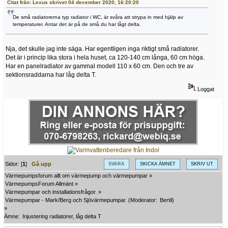
Citat från: Lexus skrivet 04 december 2020, 16:20:20
De små radiatorerna typ radiator i WC, är svåra att strypa in med hjälp av
temperaturer. Antar det är på de små du har lågt delta.
Nja, det skulle jag inte säga. Har egentligen inga riktigt små radiatorer.
Det är i princip lika stora i hela huset, ca 120-140 cm långa, 60 cm höga.
Har en panelradiator av gammal modell 110 x 60 cm. Den och tre av
sektionsraddarna har låg delta T.
Loggat
Sidor: [
1
]
Gå upp
SVARA
SKICKA ÄMNET
SKRIV UT
Värmepumpsforum allt om värmepump och värmepumpar
»
VärmepumpsForum Allmänt
»
Värmepumpar och installationsfrågor.
»
Värmepumpar - Mark/Berg och Sjövärmepumpar.
(Moderator:
Bertil
)
»
Ämne:
Injustering radiatorer, låg delta T