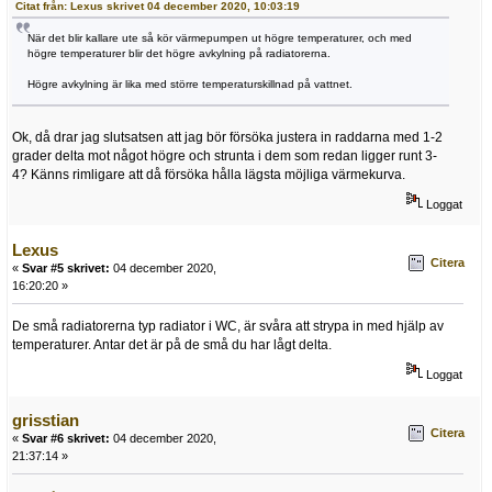
Citat från: Lexus skrivet 04 december 2020, 10:03:19
När det blir kallare ute så kör värmepumpen ut högre temperaturer, och med
högre temperaturer blir det högre avkylning på radiatorerna.
Högre avkylning är lika med större temperaturskillnad på vattnet.
Ok, då drar jag slutsatsen att jag bör försöka justera in raddarna med 1-2
grader delta mot något högre och strunta i dem som redan ligger runt 3-
4? Känns rimligare att då försöka hålla lägsta möjliga värmekurva.
Loggat
Lexus
Citera
«
Svar #5 skrivet:
04 december 2020,
16:20:20 »
De små radiatorerna typ radiator i WC, är svåra att strypa in med hjälp av
temperaturer. Antar det är på de små du har lågt delta.
Loggat
grisstian
Citera
«
Svar #6 skrivet:
04 december 2020,
21:37:14 »