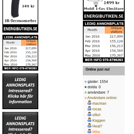
Online just nu!
gäster: 1554
dolda: 0
användare: 7
Användare online
:
macman
rocas
ulfuri
Kaggen
Heat?
Mike