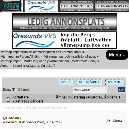
Värmepumpsforum allt om värmepump och värmepumpar
»
Menu ≡
VärmepumpsForum Allmänt
»
Värmepumpar och installationsfrågor.
»
Värmepumpar - Mark/Berg och Sjövärmepumpar.
(Moderator:
Bertil
) »
Ämne:
Injustering radiatorer, låg delta T
SVARA
SKICKA ÄMNET
SKRIV UT
Sidor: [
1
]
Gå ned
Författare
Ämne: Injustering radiatorer, låg delta T
(läst 3303 gånger)
0 medlemmar och 1 gäst tittar på detta ämne.
grisstian
Citera
«
skrivet:
04 december 2020, 08:14:22 »