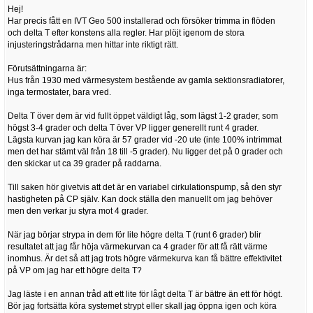
Hej!
Har precis fått en IVT Geo 500 installerad och försöker trimma in flöden
och delta T efter konstens alla regler. Har plöjt igenom de stora
injusteringstrådarna men hittar inte riktigt rätt.
Förutsättningarna är:
Hus från 1930 med värmesystem bestående av gamla sektionsradiatorer,
inga termostater, bara vred.
Delta T över dem är vid fullt öppet väldigt låg, som lägst 1-2 grader, som
högst 3-4 grader och delta T över VP ligger generellt runt 4 grader.
Lägsta kurvan jag kan köra är 57 grader vid -20 ute (inte 100% intrimmat
men det har stämt väl från 18 till -5 grader). Nu ligger det på 0 grader och
den skickar ut ca 39 grader på raddarna.
Till saken hör givetvis att det är en variabel cirkulationspump, så den styr
hastigheten på CP själv. Kan dock ställa den manuellt om jag behöver
men den verkar ju styra mot 4 grader.
När jag börjar strypa in dem för lite högre delta T (runt 6 grader) blir
resultatet att jag får höja värmekurvan ca 4 grader för att få rätt värme
inomhus. Är det så att jag trots högre värmekurva kan få bättre effektivitet
på VP om jag har ett högre delta T?
Jag läste i en annan tråd att ett lite för lågt delta T är bättre än ett för högt.
Bör jag fortsätta köra systemet strypt eller skall jag öppna igen och köra