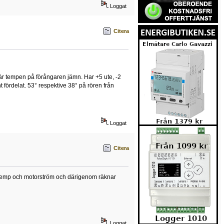
Loggat
Citera
g är tempen på förångaren jämn. Har +5 ute, -2
fördelat. 53° respektive 38° på rören från
Loggat
Citera
ar temp och motorström och därigenom räknar
Loggat