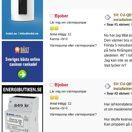
SV: CU-QE9
Bjober
installatio
Lär mig om värmepumpar
«
Svar #1 skrivet:
0
Antal inlägg: 12
Nu har jag tittat 
Karma +0/-0
Den värmer bra oc
Första 5 minutrar
Värmepump eller värmepumpar?
på hela förångare
utedelen. 46° i l
Jag kan inte se a
Vad tycker ni?
SV: CU-QE9
Bjober
installatio
Lär mig om värmepumpar
«
Svar #2 skrivet:
0
Antal inlägg: 12
Har iaf konstater
Karma +0/-0
ut om maskinerie
Värmepump eller värmepumpar?
Hur skulle kvarvar
Kan proppen gå om