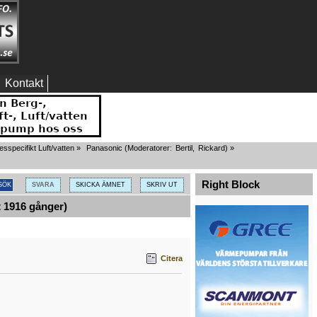
Kontakt
specifikt Luft/vatten
»
Panasonic
(Moderatorer:
Bertil
,
Rickard
) »
Right Block
SVARA
SKICKA ÄMNET
SKRIV UT
 1916 gånger)
Citera