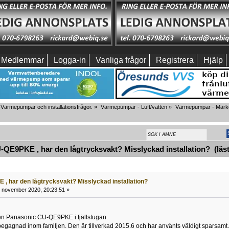
Medlemmar
Logga-in
Vanliga frågor
Registrera
Hjälp
Värmepumpar och installationsfrågor.
»
Värmepumpar - Luft/vatten
»
Värmepumpar - Märkes
E9PKE , har den lågtrycksvakt? Misslyckad installation? (läst
, har den lågtrycksvakt? Misslyckad installation?
 november 2020, 20:23:51 »
 en Panasonic CU-QE9PKE i fjällstugan.
 begagnad inom familjen. Den är tillverkad 2015.6 och har använts väldigt sparsamt.