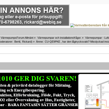
VärmepumpsForum Allmänt
»
Värmepumpar och installationsfrågor.
»
Värmepumpar - Luft
oderatorer:
Bertil
,
Rickard
) »
Ämne:
CU-QE9PKE , har den lågtrycksvakt? Misslyckad insta