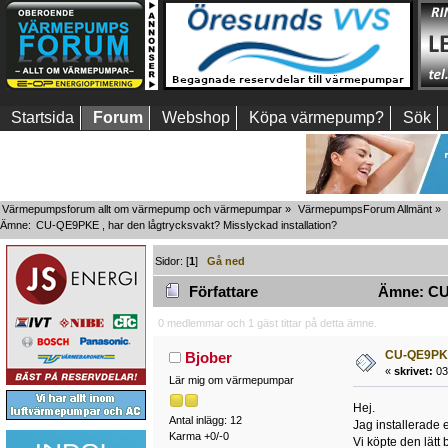
Startsida
Forum
Webshop
Köpa värmepump?
Sök
Värmepumpsforum allt om värmepump och värmepumpar
»
VärmepumpsForum Allmänt
»
Ämne:
CU-QE9PKE , har den lågtrycksvakt? Misslyckad installation?
Sidor: [
1
]
Gå ned
Författare
Ämne: CU-Q
0 medlemmar och 1 gäst tittar på detta ämne.
CU-QE9PKE 
Bjober
«
skrivet:
03
Lär mig om värmepumpar
Hej.
Antal inlägg: 12
Jag installerade
Karma +0/-0
Vi köpte den lätt