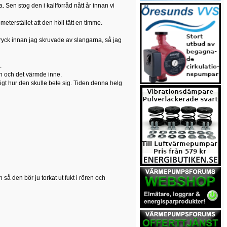
Sen stog den i kallförråd nått år innan vi
erstället att den höll tätt en timme.
ryck innan jag skruvade av slangarna, så jag
.
en och det värmde inne.
igt hur den skulle bete sig. Tiden denna helg
å den bör ju torkat ut fukt i rören och