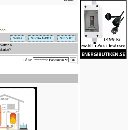
SVARA
SKICKA ÄMNET
SKRIV UT
/vatten
»
llation?
Gå till: