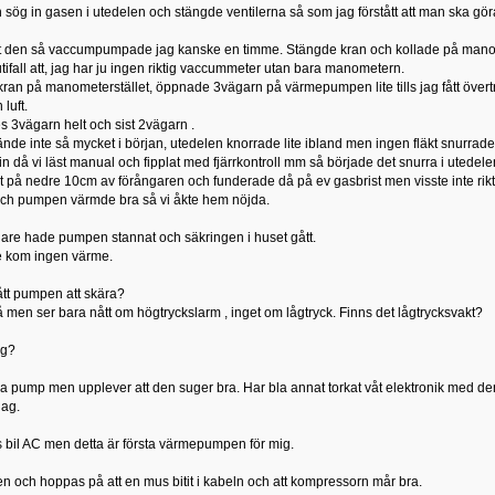
ög in gasen i utedelen och stängde ventilerna så som jag förstått att man ska göra. 
at den så vaccumpumpade jag kanske en timme. Stängde kran och kollade på manomet
utifall att, jag har ju ingen riktig vaccummeter utan bara manometern.
ran på manometerstället, öppnade 3vägarn på värmepumpen lite tills jag fått övert
 luft.
 3vägarn helt och sist 2vägarn .
ände inte så mycket i början, utedelen knorrade lite ibland men ingen fläkt snurrade
n då vi läst manual och fipplat med fjärrkontroll mm så började det snurra i utedel
t på nedre 10cm av förångaren och funderade då på ev gasbrist men visste inte rikt
 och pumpen värmde bra så vi åkte hem nöjda.
are hade pumpen stannat och säkringen i huset gått.
te kom ingen värme.
ått pumpen att skära?
på men ser bara nått om högtryckslarm , inget om lågtryck. Finns det lågtrycksvakt?
ig?
a pump men upplever att den suger bra. Har bla annat torkat våt elektronik med den s
jag.
ns bil AC men detta är första värmepumpen för mig.
gen och hoppas på att en mus bitit i kabeln och att kompressorn mår bra.