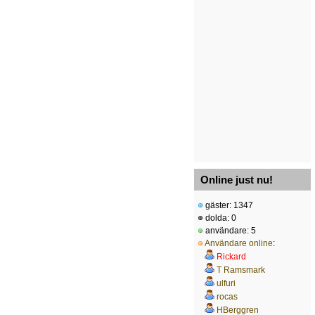
Online just nu!
gäster: 1347
dolda: 0
användare: 5
Användare online
:
Rickard
T Ramsmark
ulfuri
rocas
HBerggren