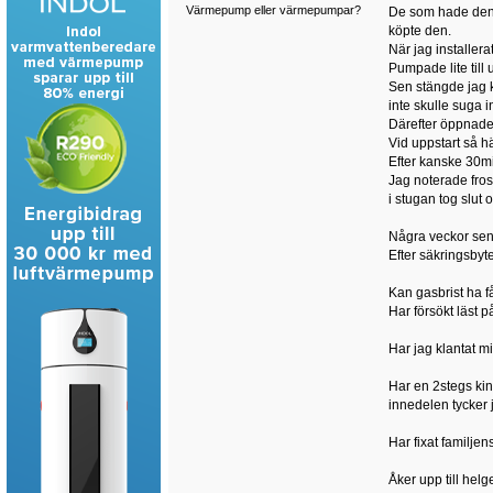
Värmepump eller värmepumpar?
De som hade den s
köpte den.
När jag installer
Pumpade lite till 
Sen stängde jag k
inte skulle suga in
Därefter öppnades
Vid uppstart så h
Efter kanske 30mi
Jag noterade fros
i stugan tog slut
Några veckor sen
Efter säkringsby
Kan gasbrist ha f
Har försökt läst 
Har jag klantat m
Har en 2stegs kin
innedelen tycker 
Har fixat familje
Åker upp till hel