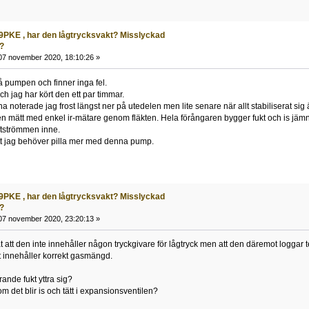
PKE , har den lågtrycksvakt? Misslyckad
n?
7 november 2020, 18:10:26 »
på pumpen och finner inga fel.
h jag har kört den ett par timmar.
na noterade jag frost längst ner på utedelen men lite senare när allt stabiliserat si
n mätt med enkel ir-mätare genom fläkten. Hela förångaren bygger fukt och is jämnt 
uftströmmen inne.
tt jag behöver pilla mer med denna pump.
PKE , har den lågtrycksvakt? Misslyckad
n?
7 november 2020, 23:20:13 »
at att den inte innehåller någon tryckgivare för lågtryck men att den däremot logg
t innehåller korrekt gasmängd.
ande fukt yttra sig?
 det blir is och tätt i expansionsventilen?