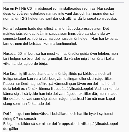
Har en IVT HE C6 i fritidshuset som installerades i somras. Har sedan
dess kört på semesterläge när jag inte varit där, och haft igång den på
normal drift 2-3 helger jag varit där och allt har då fungerat som det ska.
Förra fredagen hade den utlöst larm för lågtryckspressostaten. Det
märkes igår, söndag, då min pappa som finns på plats skulle slå av
semesterläget och börja värma upp huset inför helgen. Han har kvitterat
larmet, men det fortsätter komma kontinuerligt.
Huset är 50 mil bort, så har mest kunnat försöka guida över telefon, men
får i helgen se över det mer grundligt. Så vänder mig till er för att kolla i
vilken ände jag borde börja.
Har läst mig till att det handlar om för lågt flöde på köldsidan, och att
troliga orsaker kan vara luft i bergvärmeslingan eller skit i något filter.
Pappa har tömt magnetfiltret på värmeslingan (även om det inte hör till
detta felet) och försökt tömma filtret på påfyllnadskopplet. Vad han kunde
känna sig till så tyckte han inte det var något direkt filter där, men hittade
lite skräp eller vad som såg ut som någon plastrest från när man kapat
slang som han förklarade det.
Det finns gott om brinevätska i behållaren och har lite tryck i systemet
(kring 0.7 nu senast).
Bifogar lite bilder så ser ni hur det är uppsatt och vilket påfyllnadskoppel
det gäller.