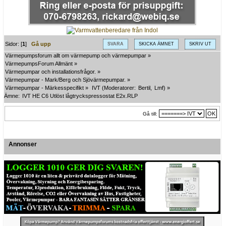
Sidor: [
1
]
Gå upp
SVARA
SKICKA ÄMNET
SKRIV UT
Värmepumpsforum allt om värmepump och värmepumpar
»
VärmepumpsForum Allmänt
»
Värmepumpar och installationsfrågor.
»
Värmepumpar - Mark/Berg och Sjövärmepumpar.
»
Värmepumpar - Märkesspecifikt
»
IVT
(Moderatorer:
Bertil
,
Lmf
) »
Ämne:
IVT HE C6 Utlöst lågtryckspressostat E2x.RLP
Gå till:
Annonser