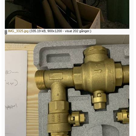
IMG_3325.jpg
(335.19 kB, 900x1200 - visat 202 gånger.)