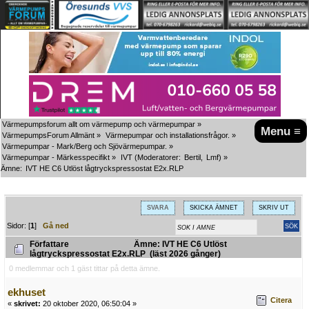
Värmepumpsforum allt om värmepump och värmepumpar
»
Menu ≡
VärmepumpsForum Allmänt
»
Värmepumpar och installationsfrågor.
»
Värmepumpar - Mark/Berg och Sjövärmepumpar.
»
Värmepumpar - Märkesspecifikt
»
IVT
(Moderatorer:
Bertil
,
Lmf
) »
Ämne:
IVT HE C6 Utlöst lågtryckspressostat E2x.RLP
SVARA
SKICKA ÄMNET
SKRIV UT
Sidor: [
1
]
Gå ned
Författare
Ämne: IVT HE C6 Utlöst
lågtryckspressostat E2x.RLP (läst 2026 gånger)
0 medlemmar och 1 gäst tittar på detta ämne.
ekhuset
Citera
«
skrivet:
20 oktober 2020, 06:50:04 »