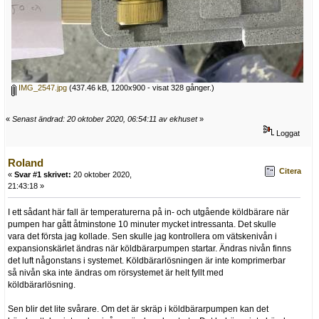
IMG_2547.jpg
(437.46 kB, 1200x900 - visat 328 gånger.)
«
Senast ändrad: 20 oktober 2020, 06:54:11 av ekhuset
»
Loggat
Roland
Citera
«
Svar #1 skrivet:
20 oktober 2020,
21:43:18 »
I ett sådant här fall är temperaturerna på in- och utgående köldbärare när
pumpen har gått åtminstone 10 minuter mycket intressanta. Det skulle
vara det första jag kollade. Sen skulle jag kontrollera om vätskenivån i
expansionskärlet ändras när köldbärarpumpen startar. Ändras nivån finns
det luft någonstans i systemet. Köldbärarlösningen är inte komprimerbar
så nivån ska inte ändras om rörsystemet är helt fyllt med
köldbärarlösning.
Sen blir det lite svårare. Om det är skräp i köldbärarpumpen kan det