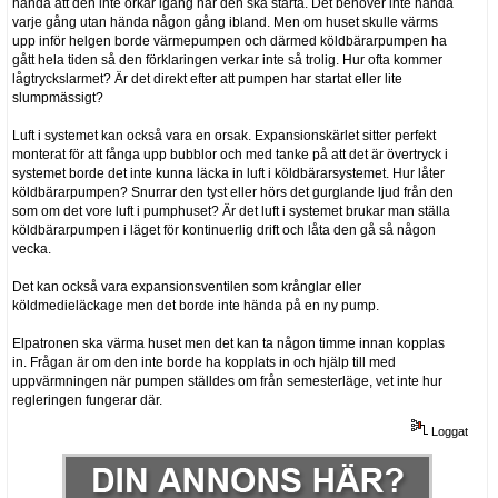
hända att den inte orkar igång när den ska starta. Det behöver inte hända
varje gång utan hända någon gång ibland. Men om huset skulle värms
upp inför helgen borde värmepumpen och därmed köldbärarpumpen ha
gått hela tiden så den förklaringen verkar inte så trolig. Hur ofta kommer
lågtryckslarmet? Är det direkt efter att pumpen har startat eller lite
slumpmässigt?
Luft i systemet kan också vara en orsak. Expansionskärlet sitter perfekt
monterat för att fånga upp bubblor och med tanke på att det är övertryck i
systemet borde det inte kunna läcka in luft i köldbärarsystemet. Hur låter
köldbärarpumpen? Snurrar den tyst eller hörs det gurglande ljud från den
som om det vore luft i pumphuset? Är det luft i systemet brukar man ställa
köldbärarpumpen i läget för kontinuerlig drift och låta den gå så någon
vecka.
Det kan också vara expansionsventilen som krånglar eller
köldmedieläckage men det borde inte hända på en ny pump.
Elpatronen ska värma huset men det kan ta någon timme innan kopplas
in. Frågan är om den inte borde ha kopplats in och hjälp till med
uppvärmningen när pumpen ställdes om från semesterläge, vet inte hur
regleringen fungerar där.
Loggat