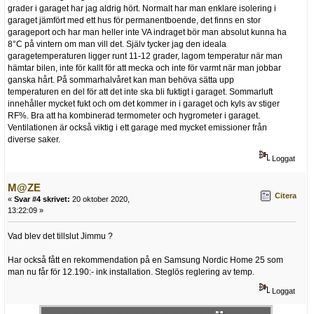
grader i garaget har jag aldrig hört. Normalt har man enklare isolering i
garaget jämfört med ett hus för permanentboende, det finns en stor
garageport och har man heller inte VA indraget bör man absolut kunna ha
8°C på vintern om man vill det. Själv tycker jag den ideala
garagetemperaturen ligger runt 11-12 grader, lagom temperatur när man
hämtar bilen, inte för kallt för att mecka och inte för varmt när man jobbar
ganska hårt. På sommarhalvåret kan man behöva sätta upp
temperaturen en del för att det inte ska bli fuktigt i garaget. Sommarluft
innehåller mycket fukt och om det kommer in i garaget och kyls av stiger
RF%. Bra att ha kombinerad termometer och hygrometer i garaget.
Ventilationen är också viktig i ett garage med mycket emissioner från
diverse saker.
Loggat
M@ZE
Citera
«
Svar #4 skrivet:
20 oktober 2020,
13:22:09 »
Vad blev det tillslut Jimmu ?
Har också fått en rekommendation på en Samsung Nordic Home 25 som
man nu får för 12.190:- ink installation. Steglös reglering av temp.
Loggat