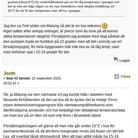
gradtal (oftast 8°C) för underhållsvärme ger en för låg temperatur i garaget och
det är värt att välja någon av de nya modellerna med steglös inställning 10-
30°C för att få den temperatur man vill ha i garaget.
Jag bor ca 7mil söder om Malung så det är en bra referens
Inget vatten eller avlopp indraget, är precis som du inne på att kunna
ställa temperaturen steglöst. Försäljaren jag pratade med idag påstod att
den pumpen hade en funktion på 10 grader, men att det i princip var en
försäljningsgrej, för hela byggnaden mår inte bra av så låg temp, utan
man behöver upp i 15-16 grader för det.
Loggat
Josth
Citera
«
Svar #3 skrivet:
22 september 2020,
09:31:41 »
Ok, ja Malung var den närmaste ort jag kunde hitta i tabellen med
liknande förhållanden så det var bra att du tycker det är rimligt. Finns
nyare dimensioneringsprogram från värmepumpstillverkarna som
återförsäljarna använder och har betydligt mer detaljerad temperaturdata
om man bor på en liten ort som inte finns i Boverkets tabell.
Försäkringsbolagen vill gärna att man inte går under 15°C i hus för
permanentboende så att det finns marginaler innan det fryser om det blir
t.ex. ett ovanligt långt strömavbrott. Men att man alltid måste ha 15-16