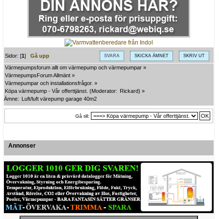
Sidor: [
1
]
Gå upp
SVARA
SKICKA ÄMNET
SKRIV UT
Värmepumpsforum allt om värmepump och värmepumpar
»
VärmepumpsForum Allmänt
»
Värmepumpar och installationsfrågor.
»
Köpa värmepump - Vår offerttjänst.
(Moderator:
Rickard
) »
Ämne:
Luft/luft värepump garage 40m2
Gå till:
Annonser