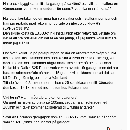
Har precis byggt klart mitt lilla garage på ca 40m2 och vill nu installera en
värmepump, vad rekommenderas för pump?, vad ska man tänka på?
Har vart i kontakt med en firma här som säljer och installerar pumpar och
han jag pratade med rekommenderade en Electroluc Flow H3
(EPN09C38HW)
Den skulle kosta ca 13.000kr inkl installation efter rotavdrag, vet inte om
det är ett bra pris eller om det är en bra pump, så jag tänkte kolla runt lite
innan jag slår till.
Har även kollat lite på polarpumpen.se där en arbetskamrat köpt sin inkl.
installation, installationen hos dom kostar 4195kr efter ROT-avdrag, vet
dock inte om det tillkommer några andra kostnader på det priset dock.
Kollat bl.a. Daikin S25-R som verkar vara avsedd för garage, men det har
bara ett arbetsområde på ner till -15 grader, vilket känns som att det kan
bli för dåligt för mig, bor i norra Värmland.
Tittade även på Samsung nordic home 25 som klarar ner till -30grader,
den kostar 14.185kr med installation hos Polarpumpen.
Vad tor ni? Har ni några bra rekomendationer?
Garaget har isolerad platta på 100mm, väggarna är isolerade med
165mm och taket kommer att isoleras till 170mm är tanken.
Sitter en Hörmann garageport som är 3000x2125mm, samt en gångdörr
som är 8x19, finns inga fönster på garaget.