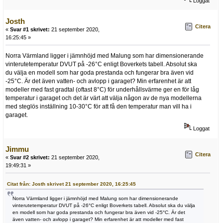
Loggat
Josth
Citera
«
Svar #1 skrivet:
21 september 2020,
16:25:45 »
Norra Värmland ligger i jämnhöjd med Malung som har dimensionerande
vinterutetemperatur DVUT på -26°C enligt Boverkets tabell. Absolut ska
du välja en modell som har goda prestanda och fungerar bra även vid
-25°C. Är det även vatten- och avlopp i garaget? Min erfarenhet är att
modeller med fast gradtal (oftast 8°C) för underhållsvärme ger en för låg
temperatur i garaget och det är värt att välja någon av de nya modellerna
med steglös inställning 10-30°C för att få den temperatur man vill ha i
garaget.
Loggat
Jimmu
Citera
«
Svar #2 skrivet:
21 september 2020,
19:49:31 »
Citat från: Josth skrivet 21 september 2020, 16:25:45
Norra Värmland ligger i jämnhöjd med Malung som har dimensionerande
vinterutetemperatur DVUT på -26°C enligt Boverkets tabell. Absolut ska du välja
en modell som har goda prestanda och fungerar bra även vid -25°C. Är det
även vatten- och avlopp i garaget? Min erfarenhet är att modeller med fast