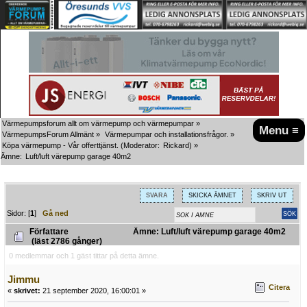
Värmepumpsforum allt om värmepump och värmepumpar
»
Menu ≡
VärmepumpsForum Allmänt
»
Värmepumpar och installationsfrågor.
»
Köpa värmepump - Vår offerttjänst.
(Moderator:
Rickard
) »
Ämne:
Luft/luft värepump garage 40m2
SVARA
SKICKA ÄMNET
SKRIV UT
Sidor: [
1
]
Gå ned
Författare
Ämne: Luft/luft värepump garage 40m2
(läst 2786 gånger)
0 medlemmar och 1 gäst tittar på detta ämne.
Jimmu
Citera
«
skrivet:
21 september 2020, 16:00:01 »