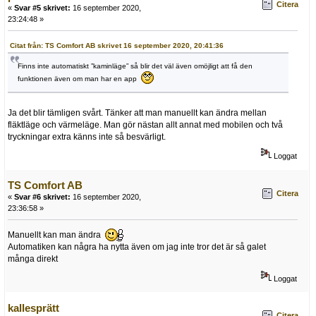
Citera
«
Svar #5 skrivet:
16 september 2020,
23:24:48 »
Citat från: TS Comfort AB skrivet 16 september 2020, 20:41:36
Finns inte automatiskt ”kaminläge” så blir det väl även omöjligt att få den
funktionen även om man har en app
Ja det blir tämligen svårt. Tänker att man manuellt kan ändra mellan
fläktläge och värmeläge. Man gör nästan allt annat med mobilen och två
tryckningar extra känns inte så besvärligt.
Loggat
TS Comfort AB
Citera
«
Svar #6 skrivet:
16 september 2020,
23:36:58 »
Manuellt kan man ändra
Automatiken kan några ha nytta även om jag inte tror det är så galet
många direkt
Loggat
kallesprätt
Citera