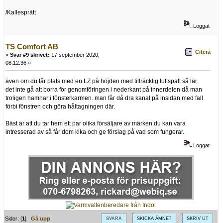
/Kallesprätt
Loggat
TS Comfort AB
Citera
«
Svar #9 skrivet:
17 september 2020,
08:12:36 »
även om du får plats med en LZ på höjden med tillräcklig luftspalt så lär
det inte gå att borra för genomföringen i nederkant på innerdelen då man
troligen hamnar i fönsterkarmen. man får då dra kanal på insidan med fall
förbi fönstren och göra håltagningen där.
Bäst är att du tar hem ett par olika försäljare av märken du kan vara
intresserad av så får dom kika och ge förslag på vad som fungerar.
Loggat
Sidor: [
1
]
Gå upp
SVARA
SKICKA ÄMNET
SKRIV UT