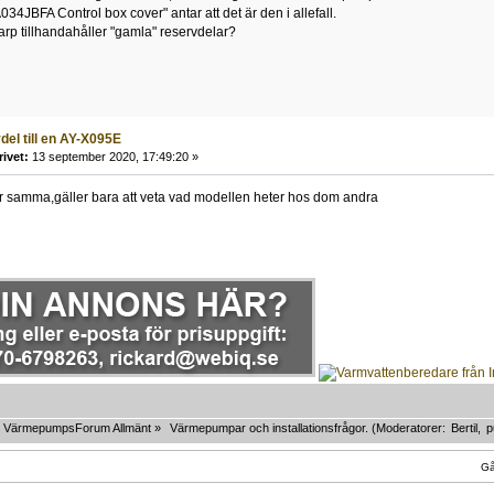
034JBFA Control box cover" antar att det är den i allefall.
rp tillhandahåller "gamla" reservdelar?
del till en AY-X095E
rivet:
13 september 2020, 17:49:20 »
är samma,gäller bara att veta vad modellen heter hos dom andra
VärmepumpsForum Allmänt
»
Värmepumpar och installationsfrågor.
(Moderatorer:
Bertil
,
p
Gå 