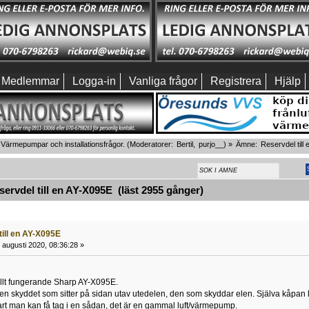
Medlemmar
Logga-in
Vanliga frågor
Registrera
Hjälp
Värmepumpar och installationsfrågor.
(Moderatorer:
Bertil
,
purjo__
) »
Ämne:
Reservdel till
rvdel till en AY-X095E (läst 2955 gånger)
till en AY-X095E
 augusti 2020, 08:36:28 »
 fullt fungerande Sharp AY-X095E.
n skyddet som sitter på sidan utav utedelen, den som skyddar elen. Själva kåpan 
rt man kan få tag i en sådan, det är en gammal luft/värmepump.