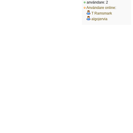
användare: 2
Användare online
:
T Ramsmark
algojervia