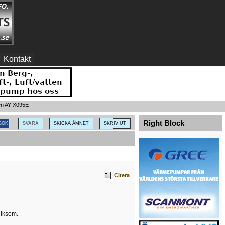
Kontakt
 en AY-X095E
Right Block
SVARA
SKICKA ÄMNET
SKRIV UT
Citera
liksom.