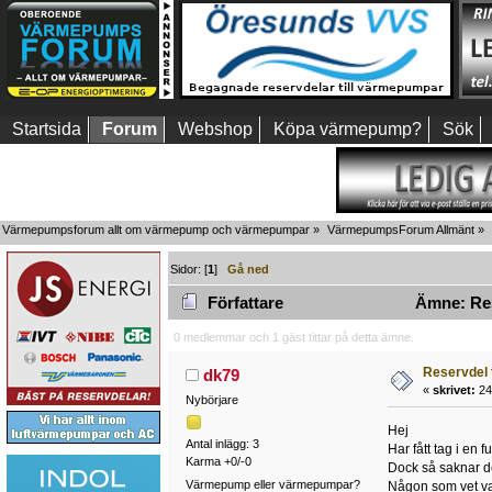
Startsida
Forum
Webshop
Köpa värmepump?
Sök
Värmepumpsforum allt om värmepump och värmepumpar
»
VärmepumpsForum Allmänt
»
Sidor: [
1
]
Gå ned
Författare
Ämne: Rese
0 medlemmar och 1 gäst tittar på detta ämne.
Reservdel 
dk79
«
skrivet:
24
Nybörjare
Hej
Antal inlägg: 3
Har fått tag i en
Karma +0/-0
Dock så saknar de
Värmepump eller värmepumpar?
Någon som vet va