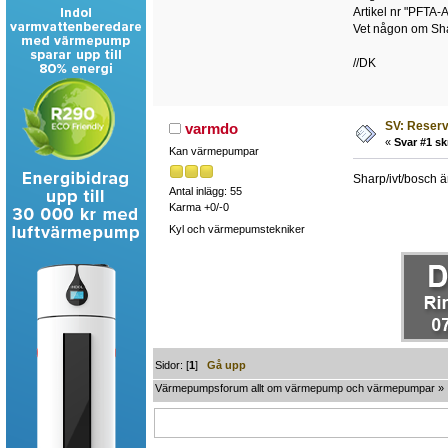
Artikel nr "PFTA-A
Vet någon om Sha
//DK
SV: Reserv
varmdo
«
Svar #1 sk
Kan värmepumpar
Sharp/ivt/bosch 
Antal inlägg: 55
Karma +0/-0
Kyl och värmepumstekniker
Sidor: [
1
]
Gå upp
Värmepumpsforum allt om värmepump och värmepumpar
»