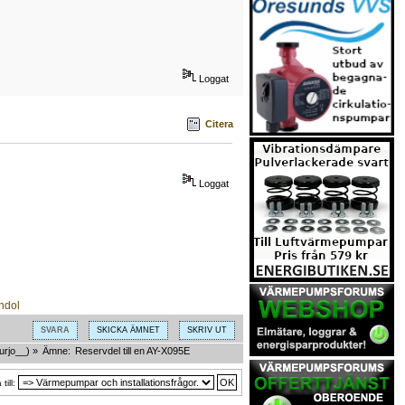
Loggat
Citera
Loggat
SVARA
SKICKA ÄMNET
SKRIV UT
urjo__
) »
Ämne:
Reservdel till en AY-X095E
till: