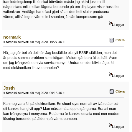
framledningstemp till önskat börvärde måste jag aktivt justera till
någonstans mitt mellan lägena beroende på om displayen visar hus eller
vattenkran. Ändläge har oftast gjort så att den helt slutar producera
värme, alltså ingen värme in i shunten, fastän kompressorn går.
Loggat
normark
Citera
«
Svar #5 skrivet:
08 maj 2020, 19:27:46 »
Nä, jag går bet på det här. Jag beställde ett nytt ESBE ställdon, men det
är precis samma problem som tidigare. Motorn går bara åt ett håll. Även
om jag tvångskör den via servicemenyn. Undrar om det blivit något fel
med elektroniken i huvudenheten?
Loggat
Josth
Citera
«
Svar #6 skrivet:
09 maj 2020, 09:15:46 »
Kan nog vara fel på elektroniken. En shunt styrs normalt av två reläer och
ett kanske har givit upp? Man måste mäta upp utgångarna. Bra att man
kan tvångsstyra i menyerna. Reläerna är kanske ersatta med mer modern
lösning beroende på åldern på värmepumpen.
Loggat