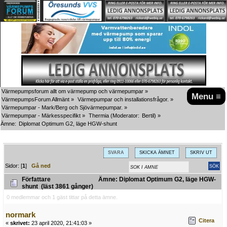
Värmepumpsforum allt om värmepump och värmepumpar
»
Menu ≡
VärmepumpsForum Allmänt
»
Värmepumpar och installationsfrågor.
»
Värmepumpar - Mark/Berg och Sjövärmepumpar.
»
Värmepumpar - Märkesspecifikt
»
Thermia
(Moderator:
Bertil
) »
Ämne:
Diplomat Optimum G2, läge HGW-shunt
SVARA
SKICKA ÄMNET
SKRIV UT
Sidor: [
1
]
Gå ned
Författare
Ämne: Diplomat Optimum G2, läge HGW-
shunt (läst 3861 gånger)
0 medlemmar och 1 gäst tittar på detta ämne.
normark
Citera
«
skrivet:
23 april 2020, 21:41:03 »