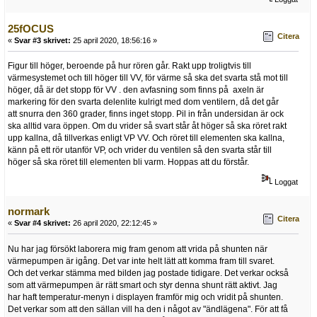
25fOCUS
Citera
«
Svar #3 skrivet:
25 april 2020, 18:56:16 »
Figur till höger, beroende på hur rören går. Rakt upp troligtvis till
värmesystemet och till höger till VV, för värme så ska det svarta stå mot till
höger, då är det stopp för VV . den avfasning som finns på axeln är
markering för den svarta delenlite kulrigt med dom ventilern, då det går
att snurra den 360 grader, finns inget stopp. Pil in från undersidan är ock
ska alltid vara öppen. Om du vrider så svart står åt höger så ska röret rakt
upp kallna, då tillverkas enligt VP VV. Och röret till elementen ska kallna,
känn på ett rör utanför VP, och vrider du ventilen så den svarta står till
höger så ska röret till elementen bli varm. Hoppas att du förstår.
Loggat
normark
Citera
«
Svar #4 skrivet:
26 april 2020, 22:12:45 »
Nu har jag försökt laborera mig fram genom att vrida på shunten när
värmepumpen är igång. Det var inte helt lätt att komma fram till svaret.
Och det verkar stämma med bilden jag postade tidigare. Det verkar också
som att värmepumpen är rätt smart och styr denna shunt rätt aktivt. Jag
har haft temperatur-menyn i displayen framför mig och vridit på shunten.
Det verkar som att den sällan vill ha den i något av "ändlägena". För att få