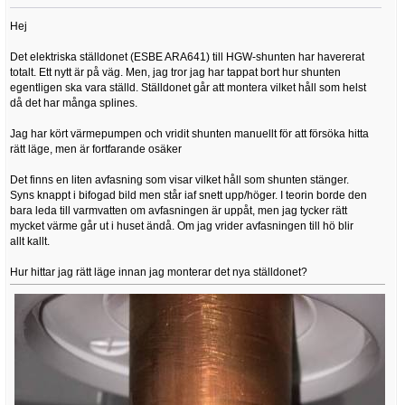
Hej
Det elektriska ställdonet (ESBE ARA641) till HGW-shunten har havererat
totalt. Ett nytt är på väg. Men, jag tror jag har tappat bort hur shunten
egentligen ska vara ställd. Ställdonet går att montera vilket håll som helst
då det har många splines.
Jag har kört värmepumpen och vridit shunten manuellt för att försöka hitta
rätt läge, men är fortfarande osäker
Det finns en liten avfasning som visar vilket håll som shunten stänger.
Syns knappt i bifogad bild men står iaf snett upp/höger. I teorin borde den
bara leda till varmvatten om avfasningen är uppåt, men jag tycker rätt
mycket värme går ut i huset ändå. Om jag vrider avfasningen till hö blir
allt kallt.
Hur hittar jag rätt läge innan jag monterar det nya ställdonet?