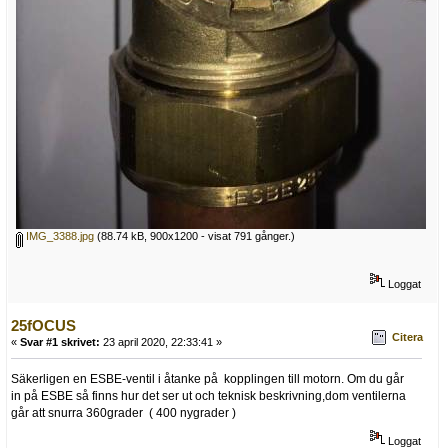
IMG_3388.jpg
(88.74 kB, 900x1200 - visat 791 gånger.)
Loggat
25fOCUS
Citera
«
Svar #1 skrivet:
23 april 2020, 22:33:41 »
Säkerligen en ESBE-ventil i åtanke på kopplingen till motorn. Om du går
in på ESBE så finns hur det ser ut och teknisk beskrivning,dom ventilerna
går att snurra 360grader ( 400 nygrader )
Loggat