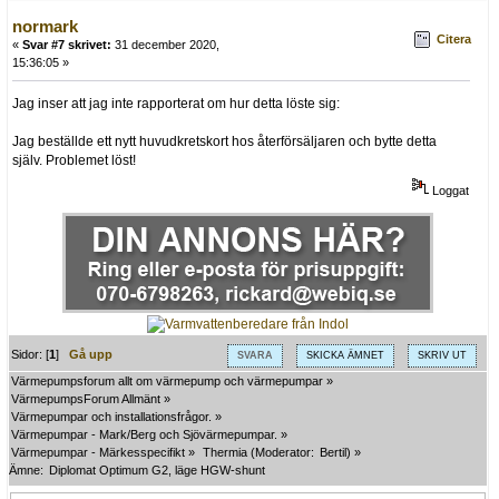
normark
Citera
«
Svar #7 skrivet:
31 december 2020,
15:36:05 »
Jag inser att jag inte rapporterat om hur detta löste sig:
Jag beställde ett nytt huvudkretskort hos återförsäljaren och bytte detta
själv. Problemet löst!
Loggat
Sidor: [
1
]
Gå upp
SVARA
SKICKA ÄMNET
SKRIV UT
Värmepumpsforum allt om värmepump och värmepumpar
»
VärmepumpsForum Allmänt
»
Värmepumpar och installationsfrågor.
»
Värmepumpar - Mark/Berg och Sjövärmepumpar.
»
Värmepumpar - Märkesspecifikt
»
Thermia
(Moderator:
Bertil
) »
Ämne:
Diplomat Optimum G2, läge HGW-shunt